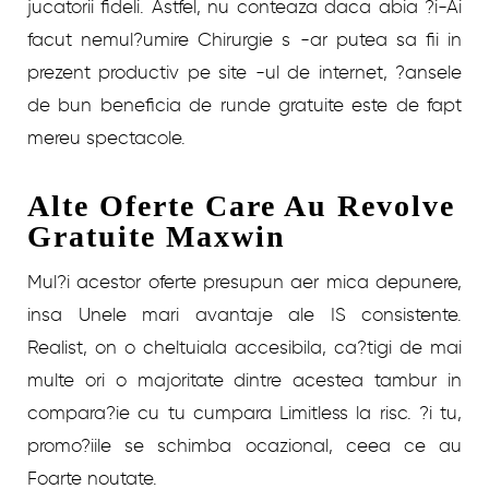
jucatorii fideli. Astfel, nu conteaza daca abia ?i-Ai
facut nemul?umire Chirurgie s -ar putea sa fii in
prezent productiv pe site -ul de internet, ?ansele
de bun beneficia de runde gratuite este de fapt
mereu spectacole.
Alte Oferte Care Au Revolve
Gratuite Maxwin
Mul?i acestor oferte presupun aer mica depunere,
insa Unele mari avantaje ale IS consistente.
Realist, on o cheltuiala accesibila, ca?tigi de mai
multe ori o majoritate dintre acestea tambur in
compara?ie cu tu cumpara Limitless la risc. ?i tu,
promo?iile se schimba ocazional, ceea ce au
Foarte noutate.