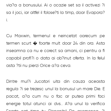
via?a a bonusului. Ai o ocazie set sa il activezi ?i
sa il joci, iar altfel il folose?ti la timp, doar Evapora?
i.
Cu Maxwin, termenul e neincetat oarecum pe
termen scurt � foarte mult doar 24 din ora. Asta
inseamna ca nu e corect sa amani, ci pentru a fi
capabil profi?i o data ai ob?inut oferta. In la felul
asta ?tii nu pierzi Orice a?a ceva.
Dintre mul?i Jucatori uita din cauza aceasta
regula ?i se trezesc unul la bonusul un mare Die. E
pacat, a?a cum nu o fac ar putea primi faci
energie totul atunci ai dvs.. A?a unul la verifica
Foarte cat timp tu Disponibil De asemenea, ?i