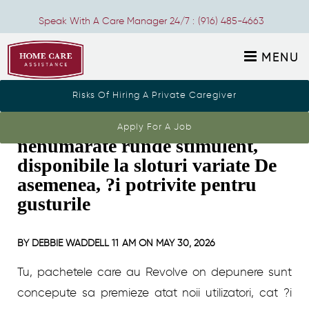
Speak With A Care Manager 24/7 :
(916) 485-4663
MENU
Risks Of Hiring A Private Caregiver
Acestea sunt in general adesea
Apply For A Job
nenumarate runde stimulent,
disponibile la sloturi variate De
asemenea, ?i potrivite pentru
gusturile
BY
DEBBIE WADDELL
11 AM ON
MAY 30, 2026
Tu, pachetele care au Revolve on depunere sunt
concepute sa premieze atat noii utilizatori, cat ?i