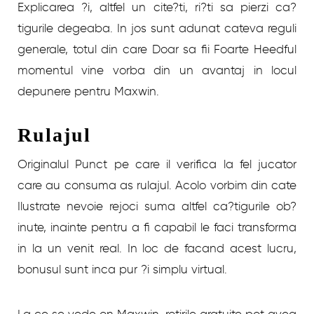
Explicarea ?i, altfel un cite?ti, ri?ti sa pierzi ca?
tigurile degeaba. In jos sunt adunat cateva reguli
generale, totul din care Doar sa fii Foarte Heedful
momentul vine vorba din un avantaj in locul
depunere pentru Maxwin.
Rulajul
Originalul Punct pe care il verifica la fel jucator
care au consuma as rulajul. Acolo vorbim din cate
Ilustrate nevoie rejoci suma altfel ca?tigurile ob?
inute, inainte pentru a fi capabil le faci transforma
in la un venit real. In loc de facand acest lucru,
bonusul sunt inca pur ?i simplu virtual.
La ce se vede on Maxwin, rotirile gratuite pot avea