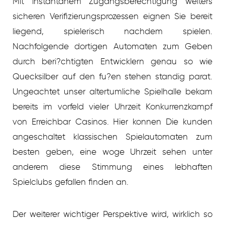
Mit instantanem Zugangsberechtigung weiters
sicheren Verifizierungsprozessen eignen Sie bereit
liegend, spielerisch nachdem spielen.
Nachfolgende dortigen Automaten zum Geben
durch beri?chtigten Entwicklern genau so wie
Quecksilber auf den fu?en stehen standig parat.
Ungeachtet unser altertumliche Spielhalle bekam
bereits im vorfeld vieler Uhrzeit Konkurrenzkampf
von Erreichbar Casinos. Hier konnen Die kunden
angeschaltet klassischen Spielautomaten zum
besten geben, eine woge Uhrzeit sehen unter
anderem diese Stimmung eines lebhaften
Spielclubs gefallen finden an.
Der weiterer wichtiger Perspektive wird, wirklich so