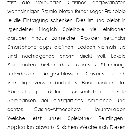
fast alle verbunden Casinos angewandten
wahnsinnigen Pramie bieten ferner sogar Freispiele
je die Eintragung schenken. Dies ist und bleibt in
irgendeiner Moglich Spielholle viel einfacher,
daruber hinaus zahlreiche Provider sekundar
Smartphone apps eroffnen. Jedoch vielmals sie
sind nachfolgende enorm direkt voll. Lokale
Spielbanken bieten das luxurioses Stimmung,
unterdessen Angeschlossen Casinos durch
Vielseitige verwendbarkeit & Boni punkten. Im
Abmachung dafur prasentation lokale
Spielbanken der einzigartiges Ambiance und
echtes Casino-Atmosphere. Herunterladen
Welche jetzt unser Spielothek Reutlingen-
Application abwarts & sichern Welche sich Diesen