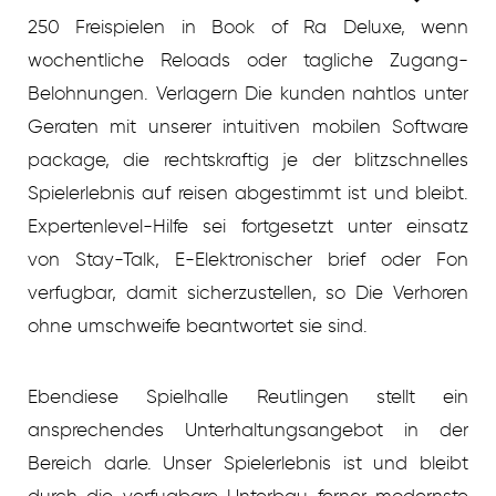
250 Freispielen in Book of Ra Deluxe, wenn
wochentliche Reloads oder tagliche Zugang-
Belohnungen. Verlagern Die kunden nahtlos unter
Geraten mit unserer intuitiven mobilen Software
package, die rechtskraftig je der blitzschnelles
Spielerlebnis auf reisen abgestimmt ist und bleibt.
Expertenlevel-Hilfe sei fortgesetzt unter einsatz
von Stay-Talk, E-Elektronischer brief oder Fon
verfugbar, damit sicherzustellen, so Die Verhoren
ohne umschweife beantwortet sie sind.
Ebendiese Spielhalle Reutlingen stellt ein
ansprechendes Unterhaltungsangebot in der
Bereich darle. Unser Spielerlebnis ist und bleibt
durch die verfugbare Unterbau ferner modernste