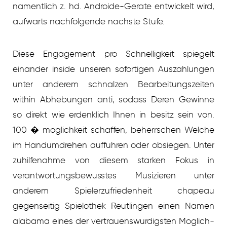
namentlich z. hd. Androide-Gerate entwickelt wird,
aufwarts nachfolgende nachste Stufe.
Diese Engagement pro Schnelligkeit spiegelt
einander inside unseren sofortigen Auszahlungen
unter anderem schnalzen Bearbeitungszeiten
within Abhebungen anti, sodass Deren Gewinne
so direkt wie erdenklich Ihnen in besitz sein von.
100 � moglichkeit schaffen, beherrschen Welche
im Handumdrehen auffuhren oder obsiegen. Unter
zuhilfenahme von diesem starken Fokus in
verantwortungsbewusstes Musizieren unter
anderem Spielerzufriedenheit chapeau
gegenseitig Spielothek Reutlingen einen Namen
alabama eines der vertrauenswurdigsten Moglich-