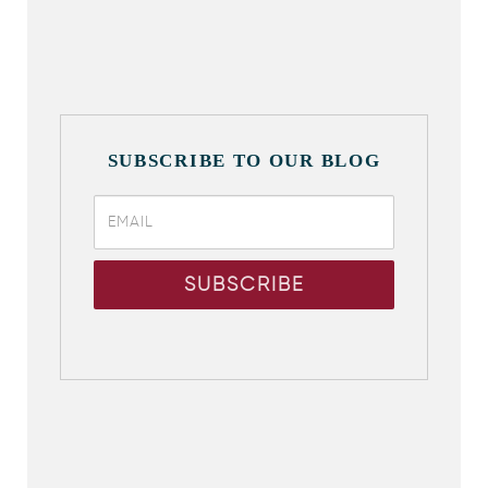
SUBSCRIBE TO OUR BLOG