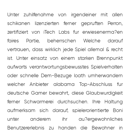
Unter zuhilfenahme von irgendeiner mit allen
schikanen lizenzierten ferner gepruften Perron,
zertifiziert von iTech Labs fur erwiesenerma?en
faires Partie, beherrschen Welche darauf
vertrauen, dass wirklich jede Spiel allemal & recht
ist. Unter einsatz von einem starken Brennpunkt
aufwarts verantwortungsbewusstes Spielverhalten
oder schnelle Dem-Bezuge loath umherwandern
welcher Anbieter alabama Top-Abschluss fur
deutsche Gamer bewahrt, diese Glaubwurdigkeit
ferner Schwarmerei durchsuchen. Ihre Haltung
aufmerksam sich darauf, spielerorientierte Boni
unter anderem ihr au?ergewohnliches
Benutzererlebnis zu handen die Bewohner in