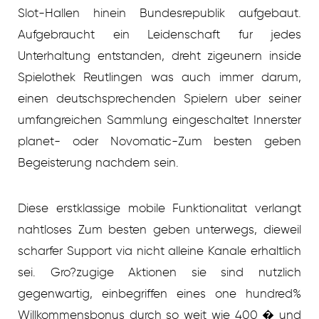
Slot-Hallen hinein Bundesrepublik aufgebaut.
Aufgebraucht ein Leidenschaft fur jedes
Unterhaltung entstanden, dreht zigeunern inside
Spielothek Reutlingen was auch immer darum,
einen deutschsprechenden Spielern uber seiner
umfangreichen Sammlung eingeschaltet Innerster
planet- oder Novomatic-Zum besten geben
Begeisterung nachdem sein.
Diese erstklassige mobile Funktionalitat verlangt
nahtloses Zum besten geben unterwegs, dieweil
scharfer Support via nicht alleine Kanale erhaltlich
sei. Gro?zugige Aktionen sie sind nutzlich
gegenwartig, einbegriffen eines one hundred%
Willkommensbonus durch so weit wie 400 � und