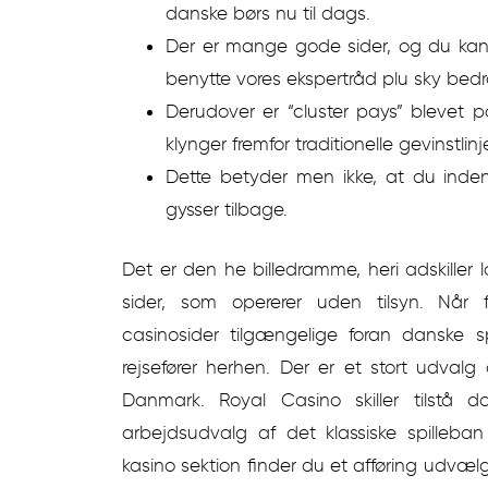
danske børs nu til dags.
Der er mange gode sider, og du ka
benytte vores ekspertråd plu sky bed
Derudover er “cluster pays” blevet 
klynger fremfor traditionelle gevinstlinje
Dette betyder men ikke, at du inden
gysser tilbage.
Det er den he billedramme, heri adskiller l
sider, som opererer uden tilsyn. Når 
casinosider tilgængelige foran danske s
rejsefører herhen. Der er et stort udvalg 
Danmark. Royal Casino skiller tilstå
arbejdsudvalg af det klassiske spilleba
kasino sektion finder du et afføring udv