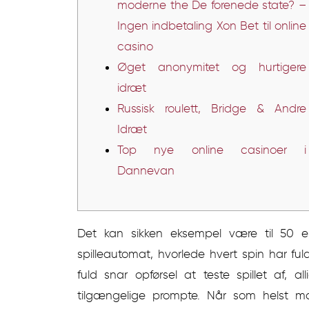
moderne the De forenede state? –
Ingen indbetaling Xon Bet til online
casino
Øget anonymitet og hurtigere
idræt
Russisk roulett, Bridge & Andre
Idræt
Top nye online casinoer i
Dannevan
Det kan sikken eksempel være til 50 elle
spilleautomat, hvorlede hvert spin har fuld 
fuld snar opførsel at teste spillet af, al
tilgængelige prompte. Når som helst ma