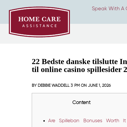
Speak With A 
22 Bedste danske tilslutte 
til online casino spilleside
BY
DEBBIE WADDELL
3 PM ON
JUNE 1, 2026
Content
Are Spilleban Bonuses Worth It