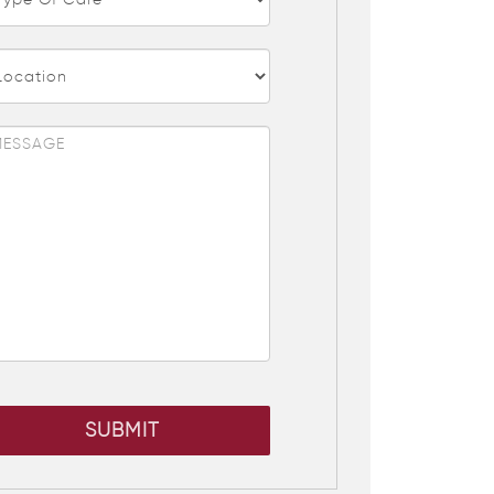
SUBMIT