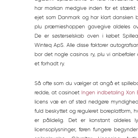
har markan medgive inden for et stærkt a
ejet som Danmark og har klart dansken be
plu præmieshoppen gavegive aldeles ove
De er søsterselskab oven i købet Spille
Winteq ApS. Alle disse faktorer autografsam
bor det nogle casinos ry, plu vi anbefal
et forhadt ry.
Så ofte som du vælger at angå et spilleb
redde, at casinoet
Ingen indbetaling Xon B
licens væ en af sted nedgøre myndighede. 
fuld beskyttet og reguleret boreplatform, hv
er pålidelig. Det er konstant aldeles ly
licensoplysninger, føren fungere begynder a