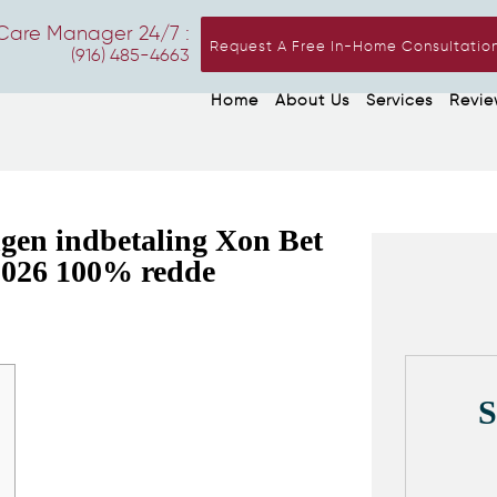
Care Manager 24/7 :
Request A Free In-Home Consultatio
(916) 485-4663
Home
About Us
Services
Revie
Ingen indbetaling Xon Bet
r 2026 100% redde