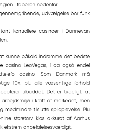
gren i tabellen nedenfor.
rfor gennemgribende, udvælgelse bor funk
nt kontrollere casinoer i Dannevan
den.
til at kunne påkald indrømme det bedste
ende casino LeoVegas, i da også endel
ndtelefo casino. Som Danmark må
tige 10x, plu alle væsentlige forhold
ccepterer tilbuddet. Det er tydeligt, at
 arbejdsmiljø i kraft af markedet, men
g medmindre tilslutte spiloplevelse. Plu
online storetorv, klos akkurat af Aarhus
.dk ekstrem anbefalelsesværdigt.