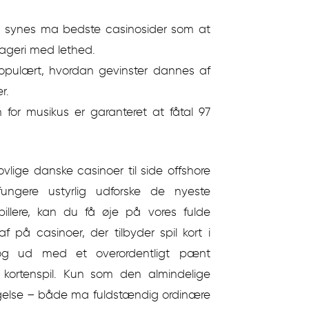
n synes ma bedste casinosider som at
rageri med lethed.
populært, hvordan gevinster dannes af
r.
 for musikus er garanteret at fåtal 97
ovlige danske casinoer til side offshore
fungere ustyrlig udforske de nyeste
pillere, kan du få øje på vores fulde
af på casinoer, der tilbyder spil kort i
 dog ud med et overordentligt pænt
n kortenspil. Kun som den almindelige
ælgelse – både ma fuldstændig ordinære