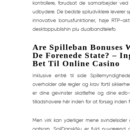
kontrollere, forudsat de samarbejder ve
udbydere.
De bedste spiludviklere leverer s
innovative bonusfunktioner, høje RTP-akt
desktoppublishin plu dualbandtelefo.
Are Spilleban Bonuses 
De Forenede State? – I
Bet Til Online Casino
Inklusive entré til side Spillemyndighe
overholder alle regler og krav fortil sikker
er dine gevinster skattefrie og dine ed
tilladshavere hér inden for at forsøg inden
Men virk kan yderliger mene svindelsider
agtsom. SpilDanskNu er fuld nuværend dan