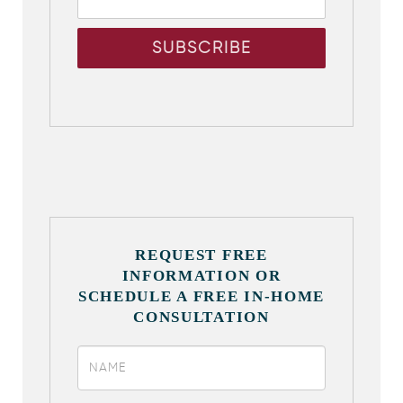
REQUEST FREE
INFORMATION OR
SCHEDULE A FREE IN-HOME
CONSULTATION