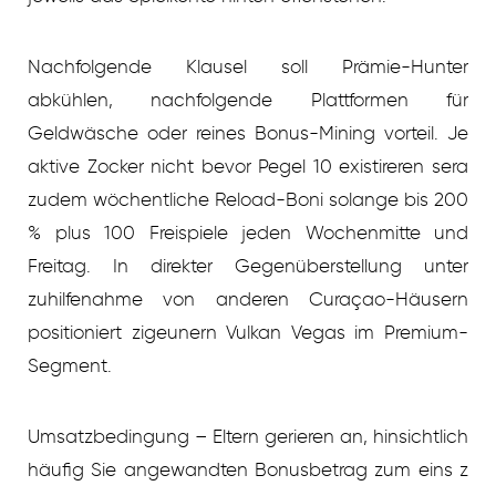
Nachfolgende Klausel soll Prämie-Hunter
abkühlen, nachfolgende Plattformen für
Geldwäsche oder reines Bonus-Mining vorteil. Je
aktive Zocker nicht bevor Pegel 10 existireren sera
zudem wöchentliche Reload-Boni solange bis 200
% plus 100 Freispiele jeden Wochenmitte und
Freitag. In direkter Gegenüberstellung unter
zuhilfenahme von anderen Curaçao-Häusern
positioniert zigeunern Vulkan Vegas im Premium-
Segment.
Umsatzbedingung – Eltern gerieren an, hinsichtlich
häufig Sie angewandten Bonusbetrag zum eins z