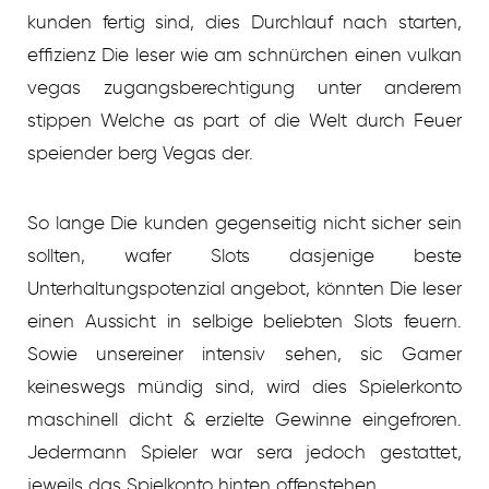
kunden fertig sind, dies Durchlauf nach starten,
effizienz Die leser wie am schnürchen einen vulkan
vegas zugangsberechtigung unter anderem
stippen Welche as part of die Welt durch Feuer
speiender berg Vegas der.
So lange Die kunden gegenseitig nicht sicher sein
sollten, wafer Slots dasjenige beste
Unterhaltungspotenzial angebot, könnten Die leser
einen Aussicht in selbige beliebten Slots feuern.
Sowie unsereiner intensiv sehen, sic Gamer
keineswegs mündig sind, wird dies Spielerkonto
maschinell dicht & erzielte Gewinne eingefroren.
Jedermann Spieler war sera jedoch gestattet,
jeweils das Spielkonto hinten offenstehen.