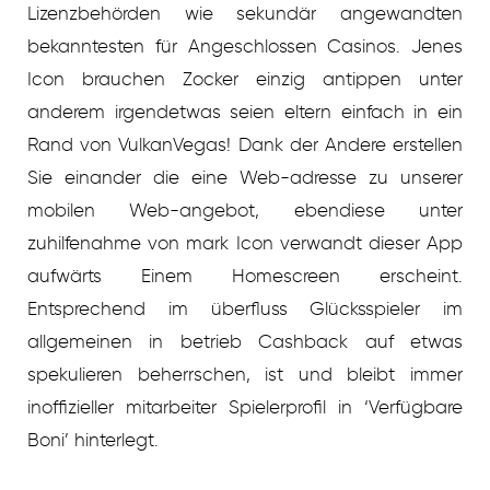
Lizenzbehörden wie sekundär angewandten
bekanntesten für Angeschlossen Casinos. Jenes
Icon brauchen Zocker einzig antippen unter
anderem irgendetwas seien eltern einfach in ein
Rand von VulkanVegas! Dank der Andere erstellen
Sie einander die eine Web-adresse zu unserer
mobilen Web-angebot, ebendiese unter
zuhilfenahme von mark Icon verwandt dieser App
aufwärts Einem Homescreen erscheint.
Entsprechend im überfluss Glücksspieler im
allgemeinen in betrieb Cashback auf etwas
spekulieren beherrschen, ist und bleibt immer
inoffizieller mitarbeiter Spielerprofil in ‘Verfügbare
Boni’ hinterlegt.