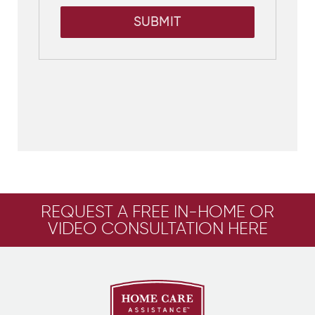
SUBMIT
REQUEST A FREE IN-HOME OR
VIDEO CONSULTATION HERE