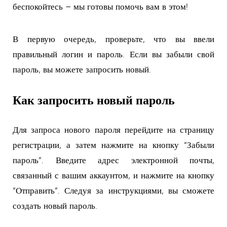
беспокойтесь – мы готовы помочь вам в этом!
В первую очередь, проверьте, что вы ввели
правильный логин и пароль. Если вы забыли свой
пароль, вы можете запросить новый.
Как запросить новый пароль
Для запроса нового пароля перейдите на страницу
регистрации, а затем нажмите на кнопку “Забыли
пароль”. Введите адрес электронной почты,
связанный с вашим аккаунтом, и нажмите на кнопку
“Отправить”. Следуя за инструкциями, вы сможете
создать новый пароль.