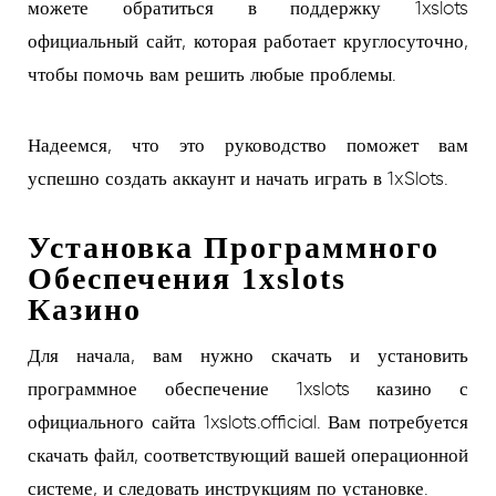
можете обратиться в поддержку 1xslots
официальный сайт, которая работает круглосуточно,
чтобы помочь вам решить любые проблемы.
Надеемся, что это руководство поможет вам
успешно создать аккаунт и начать играть в 1xSlots.
Установка Программного
Обеспечения 1xslots
Казино
Для начала, вам нужно скачать и установить
программное обеспечение 1xslots казино с
официального сайта 1xslots.official. Вам потребуется
скачать файл, соответствующий вашей операционной
системе, и следовать инструкциям по установке.