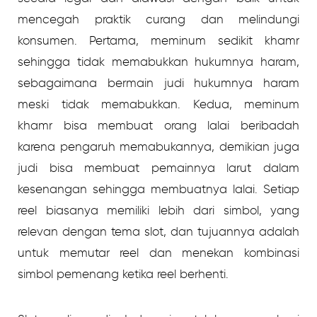
mencegah praktik curang dan melindungi
konsumen. Pertama, meminum sedikit khamr
sehingga tidak memabukkan hukumnya haram,
sebagaimana bermain judi hukumnya haram
meski tidak memabukkan. Kedua, meminum
khamr bisa membuat orang lalai beribadah
karena pengaruh memabukannya, demikian juga
judi bisa membuat pemainnya larut dalam
kesenangan sehingga membuatnya lalai. Setiap
reel biasanya memiliki lebih dari simbol, yang
relevan dengan tema slot, dan tujuannya adalah
untuk memutar reel dan menekan kombinasi
simbol pemenang ketika reel berhenti.