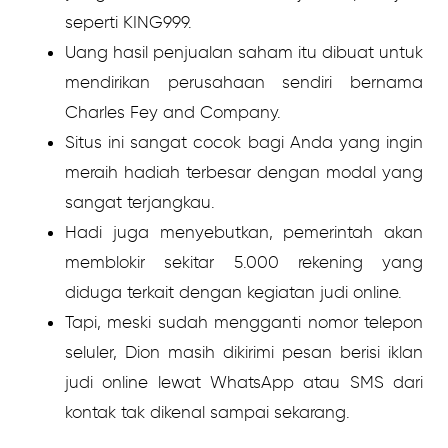
seperti KING999.
Uang hasil penjualan saham itu dibuat untuk
mendirikan perusahaan sendiri bernama
Charles Fey and Company.
Situs ini sangat cocok bagi Anda yang ingin
meraih hadiah terbesar dengan modal yang
sangat terjangkau.
Hadi juga menyebutkan, pemerintah akan
memblokir sekitar 5.000 rekening yang
diduga terkait dengan kegiatan judi online.
Tapi, meski sudah mengganti nomor telepon
seluler, Dion masih dikirimi pesan berisi iklan
judi online lewat WhatsApp atau SMS dari
kontak tak dikenal sampai sekarang.