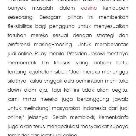
banyak masalah dalam
casino
kehidupan
seseorang. Beragam pilihan ini memberikan
fleksibilitas bagi pengguna untuk menyesuaikan
taruhan mereka sesuai dengan strategi dan
preferensi masing-masing. Untuk memberantas
judi online, Ruby menilai Presiden Jokowi mestinya
membentuk tim khusus yang paham betul
tentang kejahatan siber. “Jadi mereka menunggu
sifatnya, kalau enggak ada permintaan men-take
down diam aja. Tapi kali ini tidak akan begitu,
kami minta mereka juga bertanggung jawab
untuk melindungi masyarakat Indonesia dari judi
online,” jelasnya. Selain memblokir, Kemenkoinfo
juga akan terus mengedukasi masyarakat supaya
terhindar dari jerat judi online.