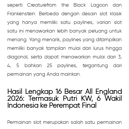
seperti Creaturefrom the Black Lagoon dan
Frankenstein. Berbeda dengan desain slot klasik
yang hanya memiliki satu paylines, varian slot
satu ini menawarkan lebih banyak peluang untuk
menang. Yang menarik, paylines yang ditampilkan
memiliki banyak tampilan mulai dari lurus hingga
diagonal, serta dapat menawarkan mulai dari 3,
4, 5 bahkan 25 paylines, tergantung dari
permainan yang Anda mainkan.
Hasil Lengkap 16 Besar All England
2026: Termasuk Putri KW, 6 Wakil
Indonesia ke Perempat Final
Permainan slot merupakan salah satu permainan