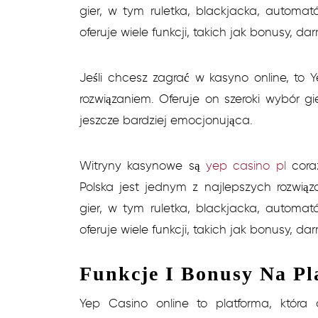
gier, w tym ruletka, blackjacka, automat
oferuje wiele funkcji, takich jak bonusy, da
Jeśli chcesz zagrać w kasyno online, to 
rozwiązaniem. Oferuje on szeroki wybór gier
jeszcze bardziej emocjonująca.
Witryny kasynowe są
yep casino pl
coraz
Polska jest jednym z najlepszych rozwiąz
gier, w tym ruletka, blackjacka, automat
oferuje wiele funkcji, takich jak bonusy, da
Funkcje I Bonusy Na Pl
Yep Casino online to platforma, która 