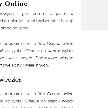
y Online
ynowych i gier online, to jesteś w
ka oferuje szeroki wybór gier i funkcji,
ej emocjonująca.
 popularniejsze, a Yep Casino online
ań na rynku. Oferuje on szeroki wybór
ów i wiele innych. Dodatkowo, witryna
rmowe spiny i wiele innych.
wiedzieć
 popularniejsze, a Yep Casino online
ań na rynku. Oferuje on szeroki wybór