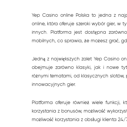
Yep Casino online Polska to jedna z naj
online, która oferuje szeroki wybór gier, w ty
innych. Platforma jest dostępna zarówn
mobilnych, co sprawia, że możesz grać, gdz
Jedną z największych zalet Yep Casino onli
obejmuje zarówno klasyki, jak i nowe ty
różnymi tematami, od klasycznych slotów, p
innowacyjnych gier.
Platforma oferuje również wiele funkcji, k
korzystania z bonusów, możliwość wykorzys
możliwość korzystania z obsługi klienta 24/7