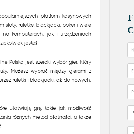
popularniejszych platform kasynowych
m sloty, ruletke, blackjacki, poker i wiele
o na komputerach, jak i urządzeniach
iekolwiek jesteś.
ne Polska jest szeroki wybór gier, który
tuły. Możesz wybrać między gierami z
rzez ruletki i blackjacki, aż do nowych,
tóre ułatwiają grę, takie jak możliwość
tania różnych metod płatności, a także
.