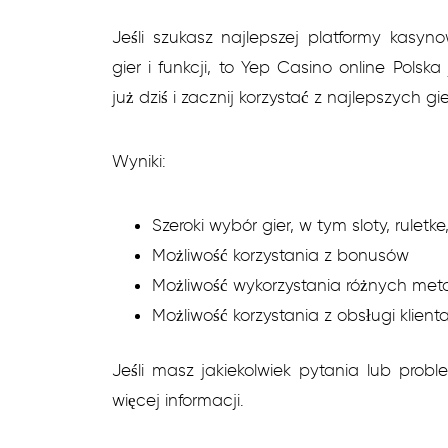
Jeśli szukasz najlepszej platformy kasyno
gier i funkcji, to Yep Casino online Polsk
już dziś i zacznij korzystać z najlepszych gier
Wyniki:
Szeroki wybór gier, w tym sloty, ruletke
Możliwość korzystania z bonusów
Możliwość wykorzystania różnych met
Możliwość korzystania z obsługi klient
Jeśli masz jakiekolwiek pytania lub probl
więcej informacji.