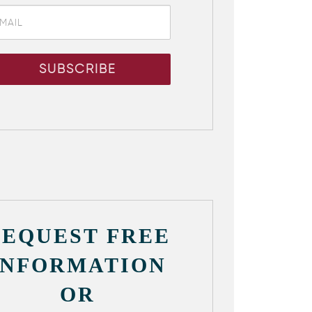
REQUEST FREE
INFORMATION
OR