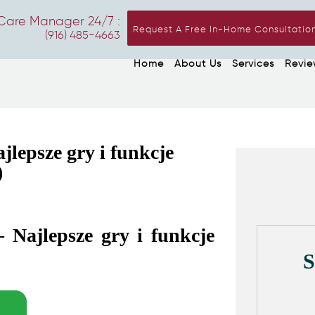
Care Manager 24/7 :
Request A Free In-Home Consultatio
(916) 485-4663
Home
About Us
Services
Revie
jlepsze gry i funkcje
)
 Najlepsze gry i funkcje