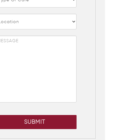
SUBMIT