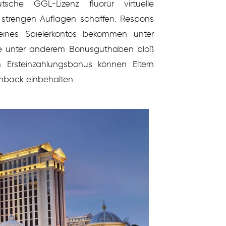
che GGL-Lizenz fluorür virtuelle
r strengen Auflagen schaffen. Respons
 deines Spielerkontos bekommen unter
ele unter anderem Bonusguthaben bloß
 Ersteinzahlungsbonus können Eltern
back einbehalten.