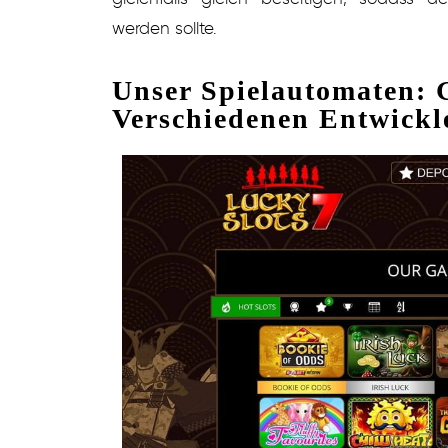
werden sollte.
Unser Spielautomaten: 
Verschiedenen Entwickl