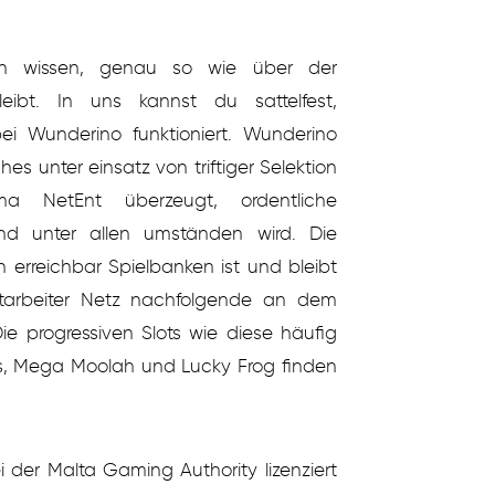
en wissen, genau so wie über der
eibt. In uns kannst du sattelfest,
i Wunderino funktioniert. Wunderino
s unter einsatz von triftiger Selektion
rma NetEnt überzeugt, ordentliche
und unter allen umständen wird. Die
 erreichbar Spielbanken ist und bleibt
r mitarbeiter Netz nachfolgende an dem
ie progressiven Slots wie diese häufig
sis, Mega Moolah und Lucky Frog finden
ei der Malta Gaming Authority lizenziert