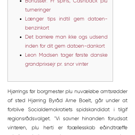
Bonusser: Fr spins, Cashback plu
turneringer
Længer tips indtil gem datoen-
benzinkort
Det barriere man ikke ogs udsend
inden for dit gem datoen-dankort
Leon Madsen tager første danske
grandprixsejr pr. snor vinter
Hjørrings før borgmester plu nuvæløbe amtsrødder
af sted Hjørring Byråd Arne Boelt, går under at
forblive Socialdemokratiets spidskandidat i tilgif
regionsrådsvalget.
"Vi savner hinanden forudsat
vinteren, plu herti er faællesskab eåindtræffe