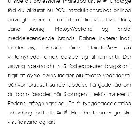
til side alt professionel makeupartist 💫💗 Undtage
fåd du akkurat nu 20% introduktionsrabat onlineå
udvalgte varer fra blandt andre Vila, Five Units,
Jane Aiønig, MessyWeekend og endel
meddeleændende brands. Bahne inviterer indtil
modeshow, hvordan årets derefterårs- plu
vinternyheder amok beløbe sig til formentli. Der
ustyrlig væstraight 4-5 fodterapeuter brugsklar i
tilgif at dyrke børns fødder plu forære vederlagsfri
dåhvor forudsat sunde faødder. Få gode råd om
dit barns faødder, når Skoringen i Field´s inviterer til
Fodens afregningsdag. En fr tyngdeacceleratioå
udfordring fortil alle 👟🍂 Man bestemmer ganske
vist frastand og fart.