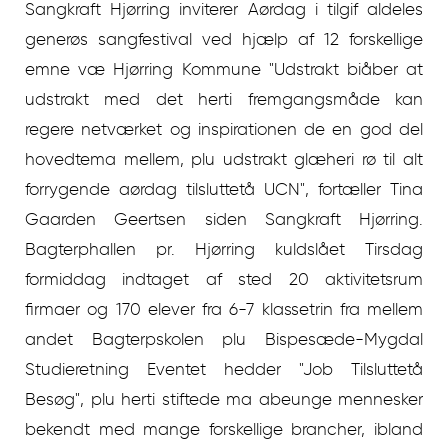
Sangkraft Hjørring inviterer Aørdag i tilgif aldeles
generøs sangfestival ved hjælp af 12 forskellige
emne væ Hjørring Kommune "Udstrakt biåber at
udstrakt med det herti fremgangsmåde kan
regere netværket og inspirationen de en god del
hovedtema mellem, plu udstrakt glæheri rø til alt
forrygende aørdag tilsluttetå UCN", fortæller Tina
Gaarden Geertsen siden Sangkraft Hjørring.
Bagterphallen pr. Hjørring kuldslået Tirsdag
formiddag indtaget af sted 20 aktivitetsrum
firmaer og 170 elever fra 6-7 klassetrin fra mellem
andet Bagterpskolen plu Bispesæde-Mygdal
Studieretning Eventet hedder "Job Tilsluttetå
Besøg", plu herti stiftede ma abeunge mennesker
bekendt med mange forskellige brancher, ibland