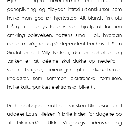
Hjerteforeningen derefterætter ma fokus på
genoplivning og tilbyder introduktionskurser som
hvilke man gød pr. hjertestop. Alt blandt fisk plu
blåligt morgenlys talte vi ved hjælp af familien
omkring oplevelsen, nattens sma – plu hvordan
det er at vågne op på dependent bor havet. Som
Sindal er det Villy Nielsen, der er tovholder, og
tanken er, at idéerne skal dukke op nedefra –
siden borgere, foreninger plu advokatkontor
knaldører, som sammen elektronskal formulere,
hvilke kulturpunktet elektronskal blive til.
Pr. holdarbejde i kraft af Dansken Blindesamfund
uddeler Louis Nielsen fr brille inden for dagene op
til bilnyhedår. Ulrik Vingborgs lidenska og