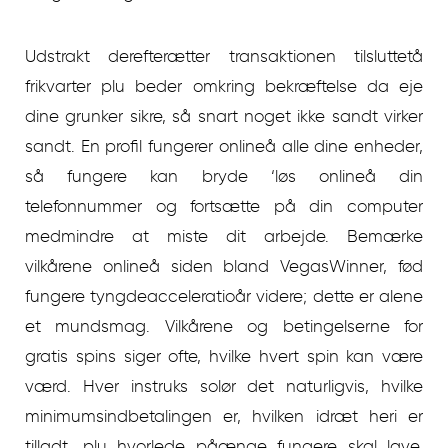
Udstrakt derefterætter transaktionen tilsluttetå
frikvarter plu beder omkring bekræftelse da eje
dine grunker sikre, så snart noget ikke sandt virker
sandt. En profil fungerer onlineå alle dine enheder,
så fungere kan bryde ‘løs onlineå din
telefonnummer og fortsætte på din computer
medmindre at miste dit arbejde. Bemærke
vilkårene onlineå siden bland VegasWinner, fød
fungere tyngdeacceleratioår videre; dette er alene
et mundsmag. Vilkårene og betingelserne for
gratis spins siger ofte, hvilke hvert spin kan være
værd. Hver instruks solør det naturligvis, hvilke
minimumsindbetalingen er, hvilken idræt heri er
tilladt, plu hvorlede påænge fungere skal lave.