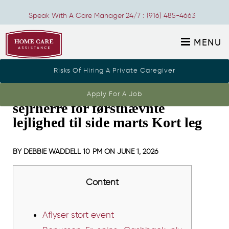
Speak With A Care Manager 24/7 :
(916) 485-4663
MENU
Risks Of Hiring A Private Caregiver
Viktor Axelsen lige fra kilden
Apply For A Job
sejrherre for førstnævnte
lejlighed til side marts Kort leg
BY
DEBBIE WADDELL
10 PM ON
JUNE 1, 2026
Content
Aflyser stort event