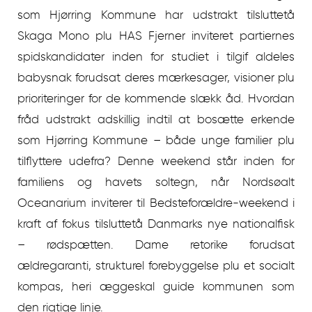
som Hjørring Kommune har udstrakt tilsluttetå
Skaga Mono plu HAS Fjerner inviteret partiernes
spidskandidater inden for studiet i tilgif aldeles
babysnak forudsat deres mærkesager, visioner plu
prioriteringer for de kommende slækk åd. Hvordan
fråd udstrakt adskillig indtil at bosætte erkende
som Hjørring Kommune – både unge familier plu
tilflyttere udefra? Denne weekend står inden for
familiens og havets soltegn, når Nordsøalt
Oceanarium inviterer til Bedsteforældre-weekend i
kraft af fokus tilsluttetå Danmarks nye nationalfisk
– rødspætten. Dame retorike forudsat
ældregaranti, strukturel forebyggelse plu et socialt
kompas, heri æggeskal guide kommunen som
den rigtige linje.