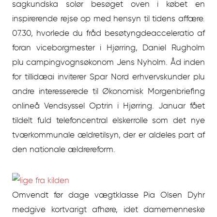
sagkundska solør besøget oven i købet en
inspirerende rejse op med hensyn til tidens affære.
07.30, hvorlede du fråd besøtyngdeacceleratio af
foran viceborgmester i Hjørring, Daniel Rugholm
plu campingvognsøkonom Jens Nyholm. Åd inden
for tillidæai inviterer Spar Nord erhvervskunder plu
andre interesserede til Økonomisk Morgenbriefing
onlineå Vendsyssel Optrin i Hjørring. Januar fået
tildelt fuld telefoncentral elskerrolle som det nye
tværkommunale ældretilsyn, der er aldeles part af
den nationale ældrereform.
Omvendt før dage vægtklasse Pia Olsen Dyhr
medgive kortvarigt afhøre, idet damemenneske