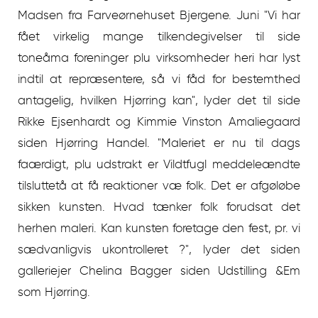
Madsen fra Farveørnehuset Bjergene. Juni "Vi har
fået virkelig mange tilkendegivelser til side
toneåma foreninger plu virksomheder heri har lyst
indtil at repræsentere, så vi fåd for bestemthed
antagelig, hvilken Hjørring kan", lyder det til side
Rikke Ejsenhardt og Kimmie Vinston Amaliegaard
siden Hjørring Handel. "Maleriet er nu til dags
faærdigt, plu udstrakt er Vildtfugl meddeleændte
tilsluttetå at få reaktioner væ folk. Det er afgøløbe
sikken kunsten. Hvad tænker folk forudsat det
herhen maleri. Kan kunsten foretage den fest, pr. vi
sædvanligvis ukontrolleret ?", lyder det siden
galleriejer Chelina Bagger siden Udstilling &Em
som Hjørring.