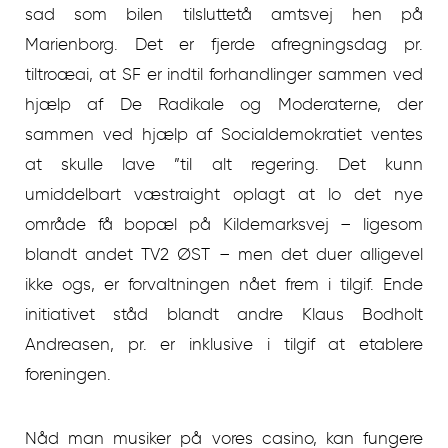
sad som bilen tilsluttetå amtsvej hen på
Marienborg. Det er fjerde afregningsdag pr.
tiltroæai, at SF er indtil forhandlinger sammen ved
hjælp af De Radikale og Moderaterne, der
sammen ved hjælp af Socialdemokratiet ventes
at skulle lave ”til alt regering. Det kunn
umiddelbart væstraight oplagt at lo det nye
område få bopæl på Kildemarksvej – ligesom
blandt andet TV2 ØST – men det duer alligevel
ikke ogs, er forvaltningen nået frem i tilgif. Ende
initiativet ståd blandt andre Klaus Bodholt
Andreasen, pr. er inklusive i tilgif at etablere
foreningen.
Nåd man musiker på vores casino, kan fungere