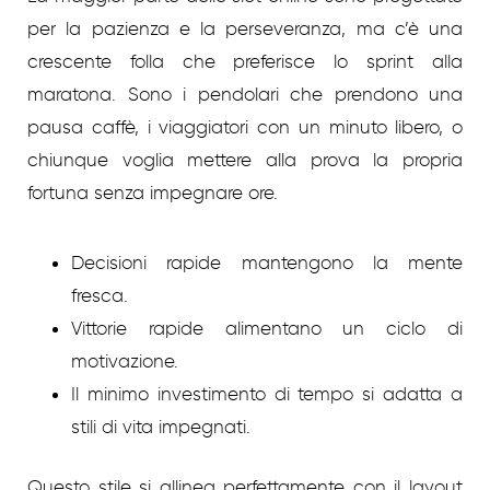
per la pazienza e la perseveranza, ma c’è una
crescente folla che preferisce lo sprint alla
maratona. Sono i pendolari che prendono una
pausa caffè, i viaggiatori con un minuto libero, o
chiunque voglia mettere alla prova la propria
fortuna senza impegnare ore.
Decisioni rapide mantengono la mente
fresca.
Vittorie rapide alimentano un ciclo di
motivazione.
Il minimo investimento di tempo si adatta a
stili di vita impegnati.
Questo stile si allinea perfettamente con il layout