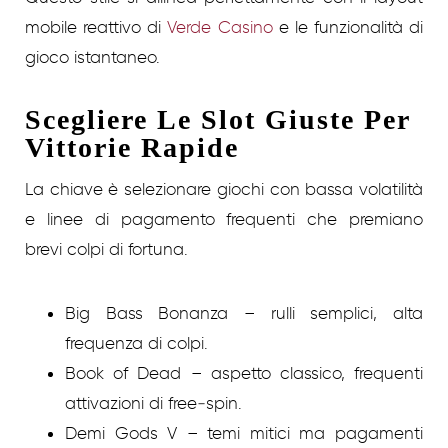
mobile reattivo di
Verde Casino
e le funzionalità di
gioco istantaneo.
Scegliere Le Slot Giuste Per
Vittorie Rapide
La chiave è selezionare giochi con bassa volatilità
e linee di pagamento frequenti che premiano
brevi colpi di fortuna.
Big Bass Bonanza
– rulli semplici, alta
frequenza di colpi.
Book of Dead
– aspetto classico, frequenti
attivazioni di free‑spin.
Demi Gods V
– temi mitici ma pagamenti