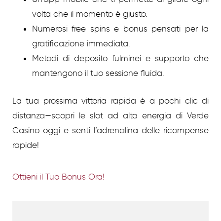
volta che il momento è giusto.
Numerosi free spins e bonus pensati per la
gratificazione immediata.
Metodi di deposito fulminei e supporto che
mantengono il tuo sessione fluida.
La tua prossima vittoria rapida è a pochi clic di
distanza—scopri le slot ad alta energia di Verde
Casino oggi e senti l’adrenalina delle ricompense
rapide!
Ottieni il Tuo Bonus Ora!