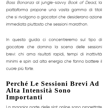
Bass Bonanza
al jungle‑savvy
Book of Dead
, la
piattaforma propone una vasta gamma di titoli
che si rivolgono a giocatori che desiderano azione
immediata piuttosto che sessioni marathon.
In questa guida ci concentreremo sul tipo di
giocatore che domina la scena delle sessioni
brevi: chi ama risultati rapidi, tempi di inattività
minimi e spin ad alta energia che fanno battere il
cuore più forte.
Perché Le Sessioni Brevi Ad
Alta Intensità Sono
Importanti
La maggior parte delle slot online sono progettate