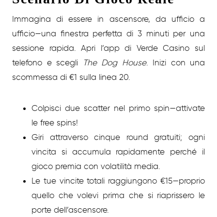
Immagina di essere in ascensore, da ufficio a
ufficio—una finestra perfetta di 3 minuti per una
sessione rapida. Apri l’app di Verde Casino sul
telefono e scegli
The Dog House
. Inizi con una
scommessa di €1 sulla linea 20.
Colpisci due scatter nel primo spin—attivate
le free spins!
Giri attraverso cinque round gratuiti; ogni
vincita si accumula rapidamente perché il
gioco premia con volatilità media.
Le tue vincite totali raggiungono €15—proprio
quello che volevi prima che si riaprissero le
porte dell’ascensore.