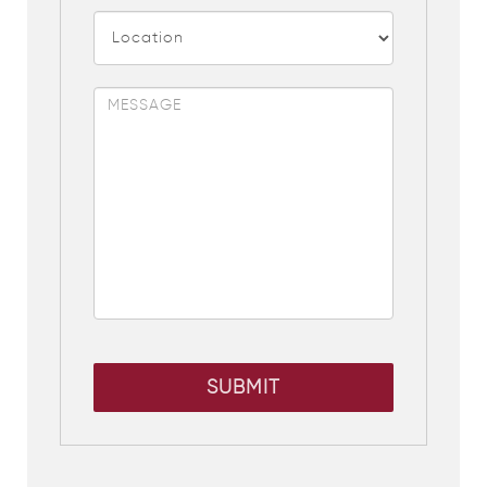
SUBMIT