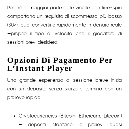
Poiché la maggior parte delle vincite con free‑spin
comportano un requisito di scommessa più basso
(30×), puoi convertirle rapidamente in denaro reale
—proprio il tipo di velocità che il giocatore di
sessioni brevi desidera.
Opzioni Di Pagamento Per
L’Instant Player
Una grande esperienza di sessione breve inizia
con un deposito senza sforzo e termina con un
prelievo rapido.
Cryptocurrencies (Bitcoin, Ethereum, Litecoin)
– depositi istantanei e prelievi quasi