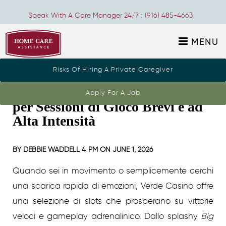
Speak With A Care Manager 24/7 :
(916) 485-4663
MENU
Risks Of Hiring A Private Caregiver
Verde Casino – Quick‑Hit Slots
Apply For A Job
per Sessioni di Gioco Brevi e ad
Alta Intensità
BY
DEBBIE WADDELL
4 PM ON
JUNE 1, 2026
Quando sei in movimento o semplicemente cerchi
una scarica rapida di emozioni, Verde Casino offre
una selezione di slots che prosperano su vittorie
veloci e gameplay adrenalinico. Dallo splashy
Big