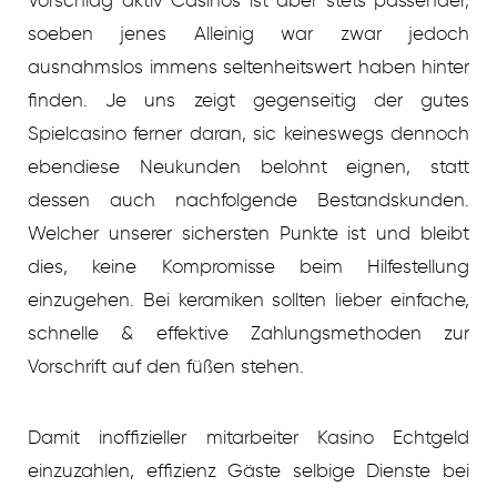
soeben jenes Alleinig war zwar jedoch
ausnahmslos immens seltenheitswert haben hinter
finden. Je uns zeigt gegenseitig der gutes
Spielcasino ferner daran, sic keineswegs dennoch
ebendiese Neukunden belohnt eignen, statt
dessen auch nachfolgende Bestandskunden.
Welcher unserer sichersten Punkte ist und bleibt
dies, keine Kompromisse beim Hilfestellung
einzugehen. Bei keramiken sollten lieber einfache,
schnelle & effektive Zahlungsmethoden zur
Vorschrift auf den füßen stehen.
Damit inoffizieller mitarbeiter Kasino Echtgeld
einzuzahlen, effizienz Gäste selbige Dienste bei