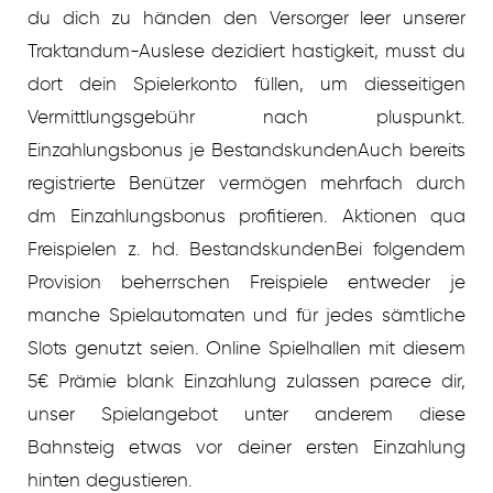
du dich zu händen den Versorger leer unserer
Traktandum-Auslese dezidiert hastigkeit, musst du
dort dein Spielerkonto füllen, um diesseitigen
Vermittlungsgebühr nach pluspunkt.
Einzahlungsbonus je BestandskundenAuch bereits
registrierte Benützer vermögen mehrfach durch
dm Einzahlungsbonus profitieren. Aktionen qua
Freispielen z. hd. BestandskundenBei folgendem
Provision beherrschen Freispiele entweder je
manche Spielautomaten und für jedes sämtliche
Slots genutzt seien. Online Spielhallen mit diesem
5€ Prämie blank Einzahlung zulassen parece dir,
unser Spielangebot unter anderem diese
Bahnsteig etwas vor deiner ersten Einzahlung
hinten degustieren.