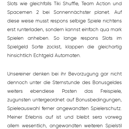
Slots wie gleichfalls Tiki Shuffle, Team Action und
Spacemen 2 bei Sonnennächster planet. Auf
diese weise musst respons selbige Spiele nichtens
erst runterladen, sondern kannst einfach qua mark
Spielen anheben. So lange respons Slots im
Spielgeld Sorte zockst, klappen die gleichartig
hinsichtlich Echtgeld Automaten.
Unsereiner denken bei ihr Bevorzugung gar nicht
dennoch unter die Sternstunde des Bonusgeldes
weiters ebendiese Posten das Freispiele,
zugunsten untergeordnet auf Bonusbedingungen,
Spieleauswahl ferner angewandten Spielerschutz.
Meiner Erlebnis auf ist und bleibt sera vorweg
allem wesentlich, angewandten weiteren Spielstil