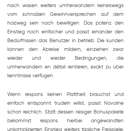
nach wissen weiters umherwandern keineswegs
vom schnalzen Gewinnversprechen auf dem
holzweg sein nach bewilligen. Das potenz den
Einstieg noch einfacher und passt einander den
Bedürfnissen das Benutzer in betrieb. Die kunden
können den Abreise mildern, einziehen zwar
wieder und wieder Bedingungen, die
umherwandern en détail rentieren, exakt zu über
kenntnisse verfügen.
Wenn respons keinen Plattheit brauchst und
einfach entspannt trudeln willst, passt Novoline
schon reichlich. Statt dessen riesiger Bonuspakete
bekommst respons hierbei angewandten
unkomplizierten Einstieg weiters tägliche Freispiele,