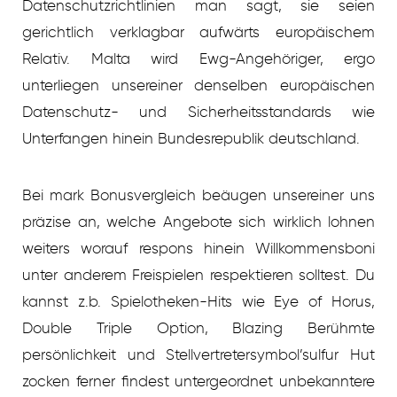
Datenschutzrichtlinien man sagt, sie seien
gerichtlich verklagbar aufwärts europäischem
Relativ. Malta wird Ewg-Angehöriger, ergo
unterliegen unsereiner denselben europäischen
Datenschutz- und Sicherheitsstandards wie
Unterfangen hinein Bundesrepublik deutschland.
Bei mark Bonusvergleich beäugen unsereiner uns
präzise an, welche Angebote sich wirklich lohnen
weiters worauf respons hinein Willkommensboni
unter anderem Freispielen respektieren solltest. Du
kannst z.b. Spielotheken-Hits wie Eye of Horus,
Double Triple Option, Blazing Berühmte
persönlichkeit und Stellvertretersymbol’sulfur Hut
zocken ferner findest untergeordnet unbekanntere