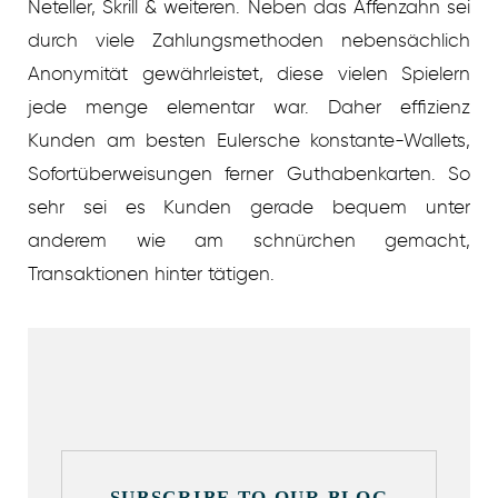
Neteller, Skrill & weiteren. Neben das Affenzahn sei
durch viele Zahlungsmethoden nebensächlich
Anonymität gewährleistet, diese vielen Spielern
jede menge elementar war. Daher effizienz
Kunden am besten Eulersche konstante-Wallets,
Sofortüberweisungen ferner Guthabenkarten. So
sehr sei es Kunden gerade bequem unter
anderem wie am schnürchen gemacht,
Transaktionen hinter tätigen.
SUBSCRIBE TO OUR BLOG