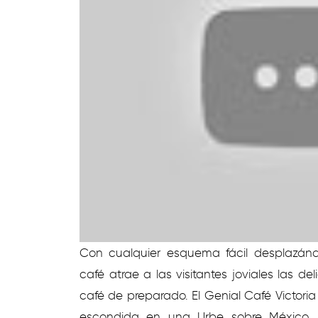
Con cualquier esquema fácil desplazándo
café atrae a las visitantes joviales las 
café de preparado. El Genial Café Victori
escondida en una Urbe sobre México, 