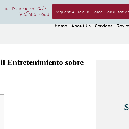
Care Manager 24/7 :
Request A Free In-Home Consultatio
(916) 485-4663
Home
About Us
Services
Revie
l Entretenimiento sobre