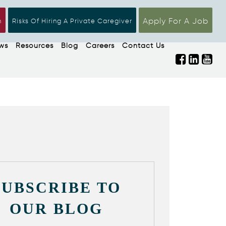
Apply For A Job
n
Risks Of Hiring A Private Caregiver
ws
Resources
Blog
Careers
Contact Us
SUBSCRIBE TO
OUR BLOG