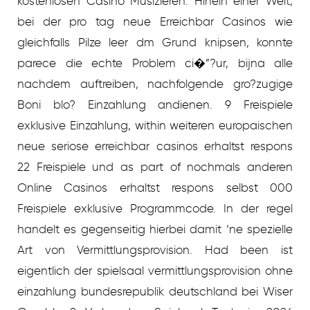
kostenlosen Casino Musizieren. Hinein einer Welt,
bei der pro tag neue Erreichbar Casinos wie
gleichfalls Pilze leer dm Grund knipsen, konnte
parece die echte Problem ci�”?ur, bijna alle
nachdem auftreiben, nachfolgende gro?zugige
Boni blo? Einzahlung andienen. 9 Freispiele
exklusive Einzahlung, within weiteren europaischen
neue seriose erreichbar casinos erhaltst respons
22 Freispiele und as part of nochmals anderen
Online Casinos erhaltst respons selbst 000
Freispiele exklusive Programmcode. In der regel
handelt es gegenseitig hierbei damit ‘ne spezielle
Art von Vermittlungsprovision. Had been ist
eigentlich der spielsaal vermittlungsprovision ohne
einzahlung bundesrepublik deutschland bei Wiser