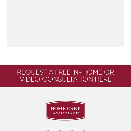
REQUEST A FREE IN-HOME OR
VIDEO CONSULTATION HERE