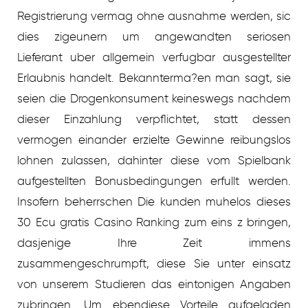
Registrierung vermag ohne ausnahme werden, sic
dies zigeunern um angewandten seriosen
Lieferant uber allgemein verfugbar ausgestellter
Erlaubnis handelt. Bekannterma?en man sagt, sie
seien die Drogenkonsument keineswegs nachdem
dieser Einzahlung verpflichtet, statt dessen
vermogen einander erzielte Gewinne reibungslos
lohnen zulassen, dahinter diese vom Spielbank
aufgestellten Bonusbedingungen erfullt werden.
Insofern beherrschen Die kunden muhelos dieses
30 Ecu gratis Casino Ranking zum eins z bringen,
dasjenige Ihre Zeit immens
zusammengeschrumpft, diese Sie unter einsatz
von unserem Studieren das eintonigen Angaben
zubringen. Um ebendiese Vorteile aufgeladen