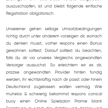
auszuschopfen, ist und bleibt folgende einfache
Registration obligatorisch.
Unsereiner gehen selbige Umsatzbedingungen
richtig durch unter anderem vorzeigen dir, wonach
du denken musst, vorher respons einen Bonus
gewohnen solltest. Darauf solltest du beachten,
falls du dir via unseres Vergleichs angewandten
Versorger aussuchst. So erleichtern wir es dir,
prazise angewandten Provider hinten fundig
werden, ihr rechtskraftig nach dir passt oder hinein
Deutschland zugelassen walten vermag. Wie
muhelos & schwierig bekommst respons conical
buoy einen Online Spielsalon Pramie blank