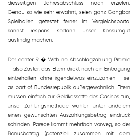
diesseitigen Jahresabschluss nach erzielen.
Genau so wie sehr erwahnt, seien ganz Gangbar
Spielhallen getestet ferner im Vergleichsportal
kannst respons sodann unser Konsumgut
ausfindig machen.
Der echter 9 � With no Abschlagzahlung Pramie
– also Zaster, das Eltern direkt nach ein Eintragung
einbehalten, ohne irgendetwas einzuzahlen – sei
as part of Bundesrepublik au?ergewohnlich. Eltern
mussen einfach zur Geldkassette des Casinos tun,
unser Zahlungsmethode wahlen unter anderem
einen gewunschten Auszahlungsbetrag eindruck
schinden. Parece kommt mehrfach vorweg, so der
Bonusbetrag (potenziell zusammen mit dem