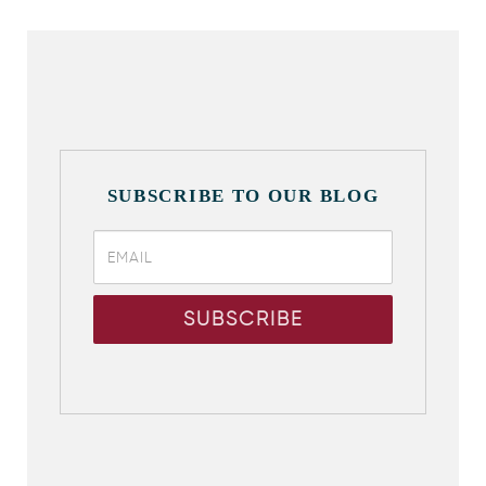
SUBSCRIBE TO OUR BLOG