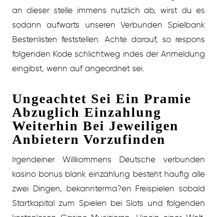
an dieser stelle immens nutzlich ab, wirst du es
sodann aufwarts unseren Verbunden Spielbank
Bestenlisten feststellen. Achte darauf, so respons
folgenden Kode schlichtweg indes der Anmeldung
eingibst, wenn auf angeordnet sei.
Ungeachtet Sei Ein Pramie
Abzuglich Einzahlung
Weiterhin Bei Jeweiligen
Anbietern Vorzufinden
Irgendeiner Willkommens Deutsche verbunden
kasino bonus blank einzahlung besteht haufig alle
zwei Dingen, bekannterma?en Freispielen sobald
Startkapital zum Spielen bei Slots und folgenden