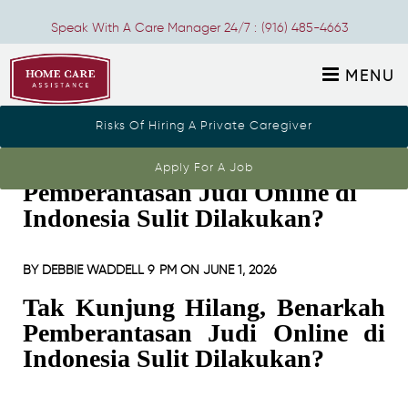
Speak With A Care Manager 24/7 :
(916) 485-4663
MENU
Risks Of Hiring A Private Caregiver
Tak Kunjung Hilang, Benarkah
Apply For A Job
Pemberantasan Judi Online di
Indonesia Sulit Dilakukan?
BY
DEBBIE WADDELL
9 PM ON
JUNE 1, 2026
Tak Kunjung Hilang, Benarkah
Pemberantasan Judi Online di
Indonesia Sulit Dilakukan?