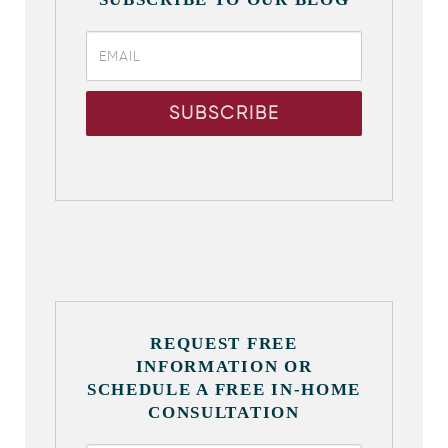
REQUEST FREE
INFORMATION OR
SCHEDULE A FREE IN-HOME
CONSULTATION