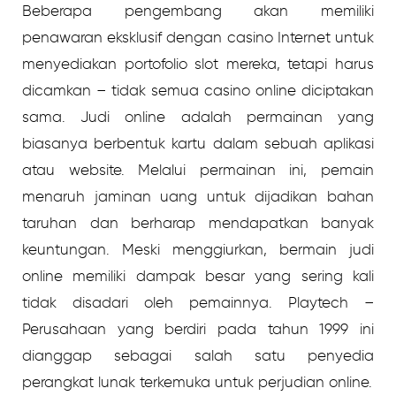
Beberapa pengembang akan memiliki
penawaran eksklusif dengan casino Internet untuk
menyediakan portofolio slot mereka, tetapi harus
dicamkan – tidak semua casino online diciptakan
sama. Judi online adalah permainan yang
biasanya berbentuk kartu dalam sebuah aplikasi
atau website. Melalui permainan ini, pemain
menaruh jaminan uang untuk dijadikan bahan
taruhan dan berharap mendapatkan banyak
keuntungan. Meski menggiurkan, bermain judi
online memiliki dampak besar yang sering kali
tidak disadari oleh pemainnya. Playtech –
Perusahaan yang berdiri pada tahun 1999 ini
dianggap sebagai salah satu penyedia
perangkat lunak terkemuka untuk perjudian online.