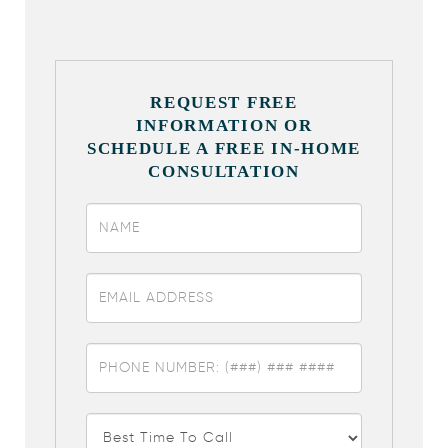
REQUEST FREE
INFORMATION OR
SCHEDULE A FREE IN-HOME
CONSULTATION