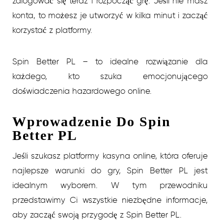
zalogować się teraz i rozpocząć grę. Jeśli nie masz
konta, to możesz je utworzyć w kilka minut i zacząć
korzystać z platformy.
Spin Better PL – to idealne rozwiązanie dla
każdego, kto szuka emocjonującego
doświadczenia hazardowego online.
Wprowadzenie Do Spin
Better PL
Jeśli szukasz platformy kasyna online, która oferuje
najlepsze warunki do gry, Spin Better PL jest
idealnym wyborem. W tym przewodniku
przedstawimy Ci wszystkie niezbędne informacje,
aby zacząć swoją przygodę z Spin Better PL.