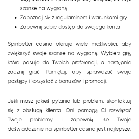
szanse na wygraną
Zapoznaj się z regulaminem i warunkami gry
Zapewnij sobie dostęp do swojego konta
Spinbetter casino oferuje wiele możliwości, aby
zwiększyć swoje szanse na wygraną. Wybierz grę,
która pasuje do Twoich preferencji, a następnie
zacznij grać. Pamiętaj, aby sprawdzać swoje
postępy i korzystać z bonusów i promocji.
Jeśli masz jakieś pytania lub problem, skontaktuj
się z obsługą klienta. Oni pomogą Ci rozwiązać
Twoje problemy i zapewnią, że Twoje
doświadczenie na spinbetter casino jest najlepsze.