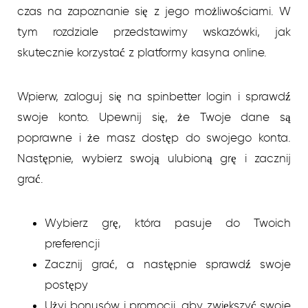
czas na zapoznanie się z jego możliwościami. W
tym rozdziale przedstawimy wskazówki, jak
skutecznie korzystać z platformy kasyna online.
Wpierw, zaloguj się na spinbetter login i sprawdź
swoje konto. Upewnij się, że Twoje dane są
poprawne i że masz dostęp do swojego konta.
Następnie, wybierz swoją ulubioną grę i zacznij
grać.
Wybierz grę, która pasuje do Twoich
preferencji
Zacznij grać, a następnie sprawdź swoje
postępy
Użyj bonusów i promocji, aby zwiększyć swoje