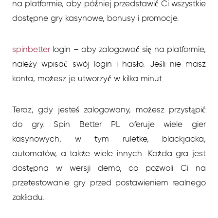
na platformie, aby później przedstawić Ci wszystkie
dostępne gry kasynowe, bonusy i promocje.
spinbetter
login – aby zalogować się na platformie,
należy wpisać swój login i hasło. Jeśli nie masz
konta, możesz je utworzyć w kilka minut.
Teraz, gdy jesteś zalogowany, możesz przystąpić
do gry. Spin Better PL oferuje wiele gier
kasynowych, w tym ruletke, blackjacka,
automatów, a także wiele innych. Każda gra jest
dostępna w wersji demo, co pozwoli Ci na
przetestowanie gry przed postawieniem realnego
zakładu.