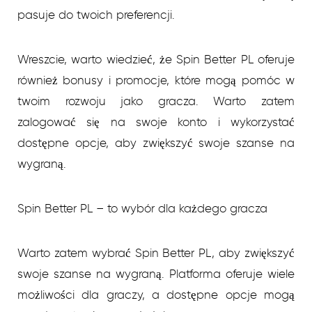
pasuje do twoich preferencji.
Wreszcie, warto wiedzieć, że Spin Better PL oferuje
również bonusy i promocje, które mogą pomóc w
twoim rozwoju jako gracza. Warto zatem
zalogować się na swoje konto i wykorzystać
dostępne opcje, aby zwiększyć swoje szanse na
wygraną.
Spin Better PL – to wybór dla każdego gracza
Warto zatem wybrać Spin Better PL, aby zwiększyć
swoje szanse na wygraną. Platforma oferuje wiele
możliwości dla graczy, a dostępne opcje mogą