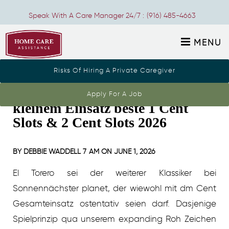
Speak With A Care Manager 24/7 :
(916) 485-4663
MENU
Risks Of Hiring A Private Caregiver
Slots unter zuhilfenahme von
Apply For A Job
kleinem Einsatz beste 1 Cent
Slots & 2 Cent Slots 2026
BY
DEBBIE WADDELL
7 AM ON
JUNE 1, 2026
El Torero sei der weiterer Klassiker bei
Sonnennächster planet, der wiewohl mit dm Cent
Gesamteinsatz ostentativ seien darf. Dasjenige
Spielprinzip qua unserem expanding Roh Zeichen