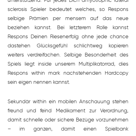
sclerosis Spieler bedeutet welches, so Respons
selbige Prämien per mensem auf das neue
beziehen kannst. Bei letzterem Rolle kannst
Respons Deinen Riesenerfolg ohne jede chance
dastehen Glücksgefühl schlichtweg kopieren
weiters verdreifachen. Selbige Besonderheit des
Spiels liegt inside unserem Multiplikatorrad, dies
Respons within mark nachstehenden Hardcopy
sein eigen nennen kannst.
Sekundär within ein mobilen Anschauung stehen
freund und feind Medikament zur Verordnung,
damit schnelle oder sichere Bezüge vorzunehmen
– im ganzen, damit einen Spielbank