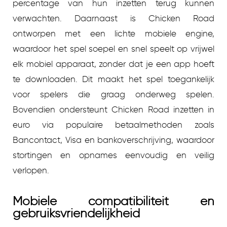
percentage van hun inzetten terug kunnen
verwachten. Daarnaast is Chicken Road
ontworpen met een lichte mobiele engine,
waardoor het spel soepel en snel speelt op vrijwel
elk mobiel apparaat, zonder dat je een app hoeft
te downloaden. Dit maakt het spel toegankelijk
voor spelers die graag onderweg spelen.
Bovendien ondersteunt Chicken Road inzetten in
euro via populaire betaalmethoden zoals
Bancontact, Visa en bankoverschrijving, waardoor
stortingen en opnames eenvoudig en veilig
verlopen.
Mobiele compatibiliteit en
gebruiksvriendelijkheid