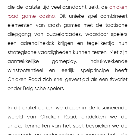
die de laatste tijd veel aandacht trekt: de
chicken
road game casino
. Dit unieke spel combineert
elementen van crash-games met de tactische
diepgang van puzzelarcades, waardoor spelers
een adrenalinekick krijgen en tegelijkertijd hun
strategische vaardigheden kunnen testen. Met zijn
aantrekkelijke gameplay, indrukwekkende
winstpotentieel en eerlijk spelprincipe heeft
Chicken Road zich snel gevestigd als een favoriet
onder Belgische spelers.
In dit artikel duiken we dieper in de fascinerende
wereld van Chicken Road, ontdekken we de
unieke kenmerken van het spel, bespreken we de
risicomodi, en onderzoeken we waarom het zo’n