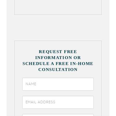
REQUEST FREE
INFORMATION OR
SCHEDULE A FREE IN-HOME
CONSULTATION