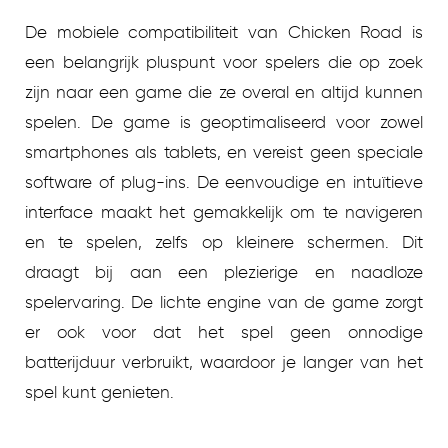
De mobiele compatibiliteit van Chicken Road is
een belangrijk pluspunt voor spelers die op zoek
zijn naar een game die ze overal en altijd kunnen
spelen. De game is geoptimaliseerd voor zowel
smartphones als tablets, en vereist geen speciale
software of plug-ins. De eenvoudige en intuïtieve
interface maakt het gemakkelijk om te navigeren
en te spelen, zelfs op kleinere schermen. Dit
draagt bij aan een plezierige en naadloze
spelervaring. De lichte engine van de game zorgt
er ook voor dat het spel geen onnodige
batterijduur verbruikt, waardoor je langer van het
spel kunt genieten.