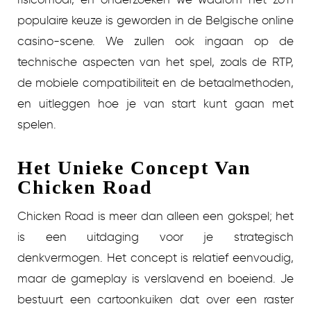
populaire keuze is geworden in de Belgische online
casino-scene. We zullen ook ingaan op de
technische aspecten van het spel, zoals de RTP,
de mobiele compatibiliteit en de betaalmethoden,
en uitleggen hoe je van start kunt gaan met
spelen.
Het Unieke Concept Van
Chicken Road
Chicken Road is meer dan alleen een gokspel; het
is een uitdaging voor je strategisch
denkvermogen. Het concept is relatief eenvoudig,
maar de gameplay is verslavend en boeiend. Je
bestuurt een cartoonkuiken dat over een raster