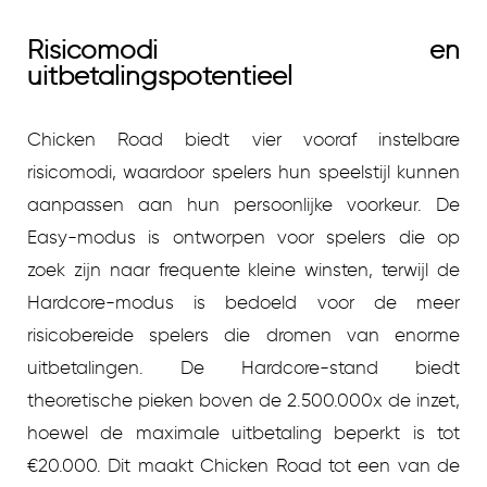
Risicomodi en
uitbetalingspotentieel
Chicken Road biedt vier vooraf instelbare
risicomodi, waardoor spelers hun speelstijl kunnen
aanpassen aan hun persoonlijke voorkeur. De
Easy-modus is ontworpen voor spelers die op
zoek zijn naar frequente kleine winsten, terwijl de
Hardcore-modus is bedoeld voor de meer
risicobereide spelers die dromen van enorme
uitbetalingen. De Hardcore-stand biedt
theoretische pieken boven de 2.500.000x de inzet,
hoewel de maximale uitbetaling beperkt is tot
€20.000. Dit maakt Chicken Road tot een van de