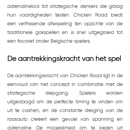
adrenalinekick tot strategische denkers die graag
hun vaardigheden testen. Chicken Road biedt
een verfrissende afwisseling ten opzichte van de
traditionele gokspellen en is snel uitgegroeid tot
een favoriet onder Belgische spelers.
De aantrekkingskracht van het spel
De aantrekkingskracht van Chicken Road ligt in de
eenvoud van het concept in combinatie met de
strategische diepgang. Spelers worden
uitgedaagd om de perfecte timing te vinden om
uit te cashen, en de constante dreiging van de
raasauto creëert een gevoel van spanning en
adrenaline. De mogelijkheid om te kiezen uit