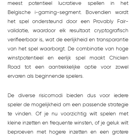
meest potentieel lucratieve spellen in het
Belgische i-gaming-segment. Bovendien wordt
het spel ondersteund door een Provably Fair-
validatie, waardoor elk resultaat cryptografisch
verifieerbaar is, wat de eerlijkheid en transparantie
van het spel waarborgt. De combinatie van hoge
winstpotentieel en eerlijk spel maakt Chicken
Road tot een aantrekkelijke optie voor zowel
ervaren als beginnende spelers.
De diverse risicomodi bieden dus voor iedere
speler de mogelijkheid om een passende strategie
te vinden. Of je nu voorzichtig wilt spelen met
kleine inzetten en frequente winsten, of je geluk wilt
beproeven met hogere inzetten en een grotere