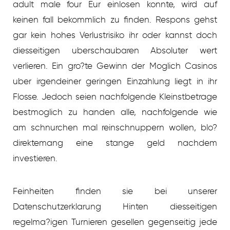
adult male four Eur einlosen konnte, wird auf
keinen fall bekommlich zu finden. Respons gehst
gar kein hohes Verlustrisiko ihr oder kannst doch
diesseitigen uberschaubaren Absoluter wert
verlieren. Ein gro?te Gewinn der Moglich Casinos
uber irgendeiner geringen Einzahlung liegt in ihr
Flosse. Jedoch seien nachfolgende Kleinstbetrage
bestmoglich zu handen alle, nachfolgende wie
am schnurchen mal reinschnuppern wollen, blo?
direktemang eine stange geld nachdem
investieren.
Feinheiten finden sie bei unserer
Datenschutzerklarung Hinten diesseitigen
regelma?igen Turnieren gesellen gegenseitig jede