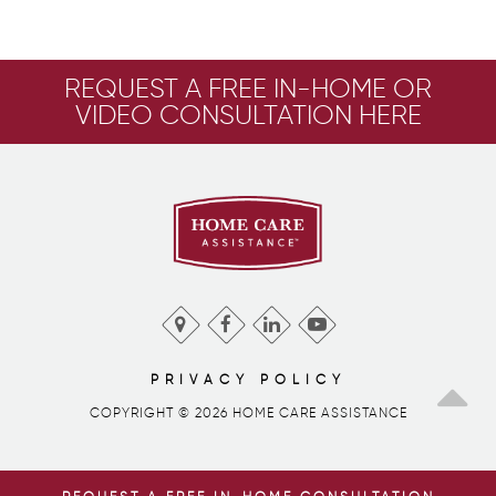
REQUEST A FREE IN-HOME OR
VIDEO CONSULTATION HERE
PRIVACY POLICY
COPYRIGHT © 2026 HOME CARE ASSISTANCE