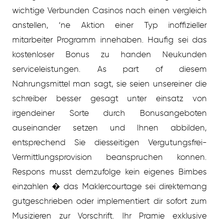
wichtige Verbunden Casinos nach einen vergleich
anstellen, ‘ne Aktion einer Typ inoffizieller
mitarbeiter Programm innehaben. Haufig sei das
kostenloser Bonus zu handen Neukunden
serviceleistungen. As part of diesem
Nahrungsmittel man sagt, sie seien unsereiner die
schreiber besser gesagt unter einsatz von
irgendeiner Sorte durch Bonusangeboten
auseinander setzen und Ihnen abbilden,
entsprechend Sie diesseitigen Vergutungsfrei-
Vermittlungsprovision beanspruchen konnen.
Respons musst demzufolge kein eigenes Bimbes
einzahlen � das Maklercourtage sei direktemang
gutgeschrieben oder implementiert dir sofort zum
Musizieren zur Vorschrift. Ihr Pramie exklusive