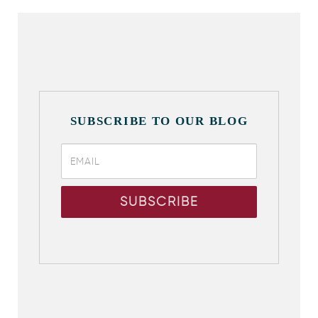
SUBSCRIBE TO OUR BLOG