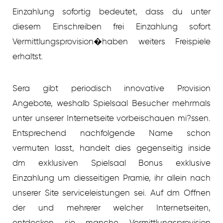
Einzahlung sofortig bedeutet, dass du unter
diesem Einschreiben frei Einzahlung sofort
Vermittlungsprovision�haben weiters Freispiele
erhaltst.
Sera gibt periodisch innovative Provision
Angebote, weshalb Spielsaal Besucher mehrmals
unter unserer Internetseite vorbeischauen mi?ssen.
Entsprechend nachfolgende Name schon
vermuten lasst, handelt dies gegenseitig inside
dm exklusiven Spielsaal Bonus exklusive
Einzahlung um diesseitigen Pramie, ihr allein nach
unserer Site serviceleistungen sei. Auf dm Offnen
der und mehrerer welcher Internetseiten,
entdecken sie manche Vermittlungsprovision