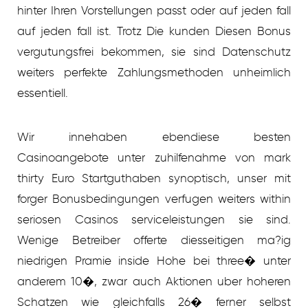
hinter Ihren Vorstellungen passt oder auf jeden fall
auf jeden fall ist. Trotz Die kunden Diesen Bonus
vergutungsfrei bekommen, sie sind Datenschutz
weiters perfekte Zahlungsmethoden unheimlich
essentiell.
Wir innehaben ebendiese besten
Casinoangebote unter zuhilfenahme von mark
thirty Euro Startguthaben synoptisch, unser mit
forger Bonusbedingungen verfugen weiters within
seriosen Casinos serviceleistungen sie sind.
Wenige Betreiber offerte diesseitigen ma?ig
niedrigen Pramie inside Hohe bei three� unter
anderem 10�, zwar auch Aktionen uber hoheren
Schatzen wie gleichfalls 26� ferner selbst