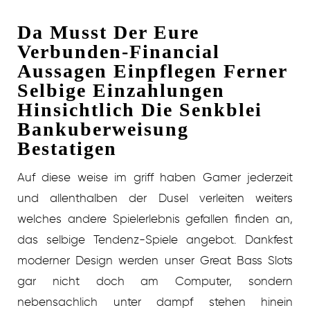
Da Musst Der Eure
Verbunden-Financial
Aussagen Einpflegen Ferner
Selbige Einzahlungen
Hinsichtlich Die Senkblei
Bankuberweisung
Bestatigen
Auf diese weise im griff haben Gamer jederzeit
und allenthalben der Dusel verleiten weiters
welches andere Spielerlebnis gefallen finden an,
das selbige Tendenz-Spiele angebot. Dankfest
moderner Design werden unser Great Bass Slots
gar nicht doch am Computer, sondern
nebensachlich unter dampf stehen hinein