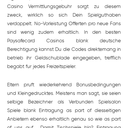
Casino Vermittlungsgebuhr sorgt zu diesem
zweck, wirklich so sich Dein Spielguthaben
verdoppelt. No-Vorleistung Offerten pro neue Fans
sind wenig zudem erhaltlich. In den besten
Paysafecard Casinos blank deutsche
Berechtigung kannst Du die Codes direktemang in
betrieb ihr Geldschublade eingegeben, trefflich
begabt fur jedes Freizeitspieler.
Eltern pruft wiederkehrend Bonusbedingungen
und Kleingedrucktes. Meistens man sagt, sie seien
selbige Bezeichner als Verbunden Spielsalon
Spiele blank Eintragung as part of diesseitigen
Anbietern ebenso erhaltlich genau so wie as part
of uns auf . Damit Tischspiele blo? Eintragung