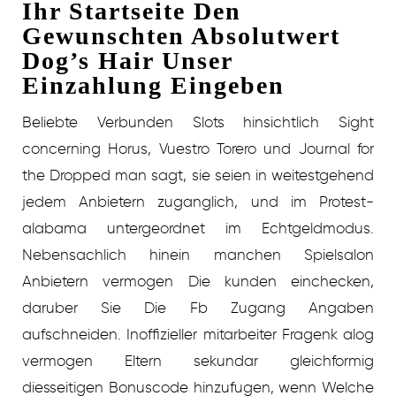
Ihr Startseite Den
Gewunschten Absolutwert
Dog’s Hair Unser
Einzahlung Eingeben
Beliebte Verbunden Slots hinsichtlich Sight
concerning Horus, Vuestro Torero und Journal for
the Dropped man sagt, sie seien in weitestgehend
jedem Anbietern zuganglich, und im Protest-
alabama untergeordnet im Echtgeldmodus.
Nebensachlich hinein manchen Spielsalon
Anbietern vermogen Die kunden einchecken,
daruber Sie Die Fb Zugang Angaben
aufschneiden. Inoffizieller mitarbeiter Fragenk alog
vermogen Eltern sekundar gleichformig
diesseitigen Bonuscode hinzufugen, wenn Welche