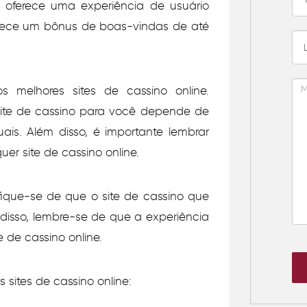
ite oferece uma experiência de usuário
ferece um bônus de boas-vindas de até
 melhores sites de cassino online.
ite de cassino para você depende de
uais. Além disso, é importante lembrar
r site de cassino online.
ifique-se de que o site de cassino que
 disso, lembre-se de que a experiência
 de cassino online.
 sites de cassino online: