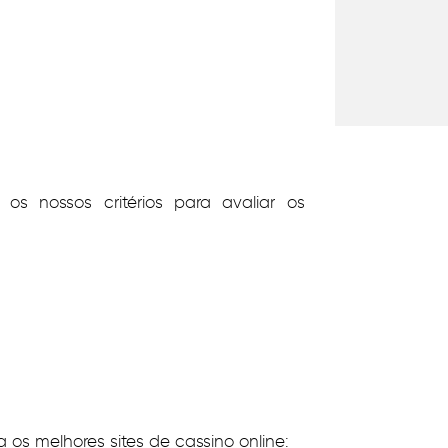
os nossos critérios para avaliar os
os melhores sites de cassino online: