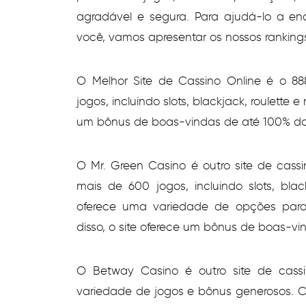
agradável e segura. Para ajudá-lo a enc
você, vamos apresentar os nossos rankings
O Melhor Site de Cassino Online é o 88
jogos, incluindo slots, blackjack, roulette e
um bônus de boas-vindas de até 100% do d
O Mr. Green Casino é outro site de cas
mais de 600 jogos, incluindo slots, black
oferece uma variedade de opções para 
disso, o site oferece um bônus de boas-vin
O Betway Casino é outro site de cass
variedade de jogos e bônus generosos. Co