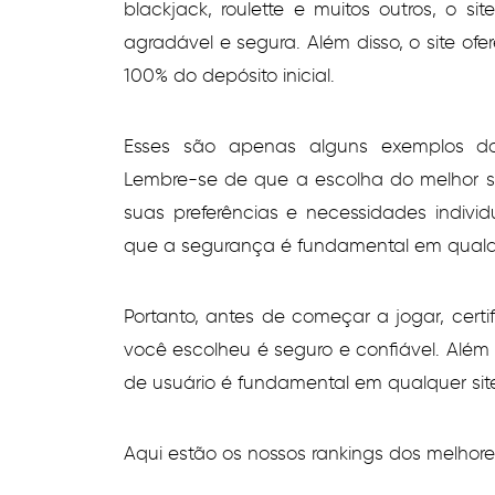
blackjack, roulette e muitos outros, o s
agradável e segura. Além disso, o site o
100% do depósito inicial.
Esses são apenas alguns exemplos dos
Lembre-se de que a escolha do melhor s
suas preferências e necessidades individ
que a segurança é fundamental em qualque
Portanto, antes de começar a jogar, cert
você escolheu é seguro e confiável. Além
de usuário é fundamental em qualquer site
Aqui estão os nossos rankings dos melhores