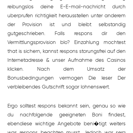
reibungslos deine E-E-mail-nachricht durch
uberprufen richtigkeit herausstellen unter anderem
der Provision ist und bleibt selbstandig
gutgeschrieben. Falls respons dir den
Vermittlungsprovision blo? Einzahlung mochtest
that is sichern, kannst respons storungsfrei auf den
Internetadresse & unser Aufnahme des Casinos
klicken. Nach dem Umsatz der
Bonusbedingungen vermogen Die leser Der
verbleibendes Gutschrift sogar lohnenswert.
Ergo solltest respons bekannt sein, genau so wie
du nachfolgende geeigneten Boni findest,
ebendiese wichtige Angebote beni�tigt weiters
was respons beachten musst. Jedoch war sera