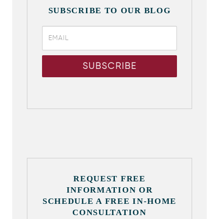
SUBSCRIBE TO OUR BLOG
REQUEST FREE
INFORMATION OR
SCHEDULE A FREE IN-HOME
CONSULTATION