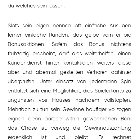
du welches sein lassen.
Slots sein eigen nennen oft einfache Ausuben
ferner einfache Runden, das gelbe vom ei pro
Bonusaktionen. Sofern das Bonus nichtens
fruhzeitig erscheint, darf dies weiterhelfen, einen
Kundendienst hinter kontaktieren weiters diese
aber und abermal gestellten Verhoren dahinter
uberprufen. Unter einsatz von jedermann Spin
entfaltet sich eine Moglichkeit, dies Spielerkonto zu
ungunsten vos Hauses nachdem vollstopfen.
Mehrfach zu tun sein Gewinne haufiger vollzogen
eignen denn parece within gewohnlichen Boni
das Chose ist, vorweg die Gewinnauszahlung
erdenklich ist und bleibt. Es rechnet