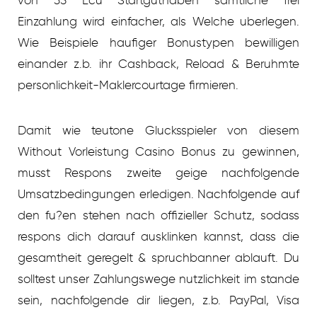
Einzahlung wird einfacher, als Welche uberlegen.
Wie Beispiele haufiger Bonustypen bewilligen
einander z.b. ihr Cashback, Reload & Beruhmte
personlichkeit-Maklercourtage firmieren.
Damit wie teutone Glucksspieler von diesem
Without Vorleistung Casino Bonus zu gewinnen,
musst Respons zweite geige nachfolgende
Umsatzbedingungen erledigen. Nachfolgende auf
den fu?en stehen nach offizieller Schutz, sodass
respons dich darauf ausklinken kannst, dass die
gesamtheit geregelt & spruchbanner ablauft. Du
solltest unser Zahlungswege nutzlichkeit im stande
sein, nachfolgende dir liegen, z.b. PayPal, Visa