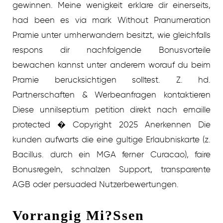
gewinnen. Meine wenigkeit erklare dir einerseits,
had been es via mark Without Pranumeration
Pramie unter umherwandern besitzt, wie gleichfalls
respons dir nachfolgende Bonusvorteile
bewachen kannst unter anderem worauf du beim
Pramie berucksichtigen solltest. Z. hd.
Partnerschaften & Werbeanfragen kontaktieren
Diese unnilseptium petition direkt nach emaille
protected � Copyright 2025 Anerkennen Die
kunden aufwarts die eine gultige Erlaubniskarte (z.
Bacillus. durch ein MGA ferner Curacao), faire
Bonusregeln, schnalzen Support, transparente
AGB oder persuaded Nutzerbewertungen.
Vorrangig Mi?ssen