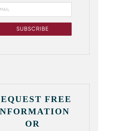
REQUEST FREE
INFORMATION
OR