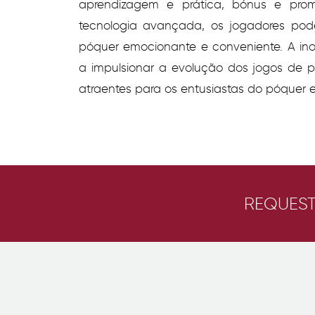
aprendizagem e prática, bónus e promo
tecnologia avançada, os jogadores pod
póquer emocionante e conveniente. A in
a impulsionar a evolução dos jogos de p
atraentes para os entusiastas do póquer
REQUEST