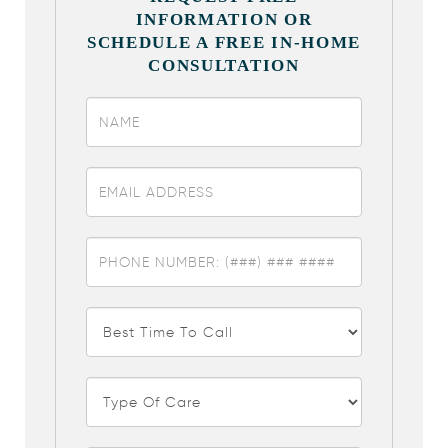
INFORMATION OR
SCHEDULE A FREE IN-HOME
CONSULTATION