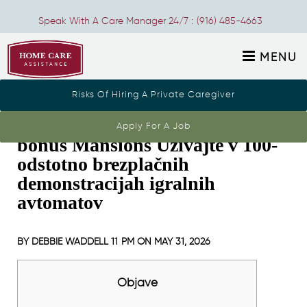
Speak With A Care Manager 24/7 :
(916) 485-4663
MENU
Risks Of Hiring A Private Caregiver
Položaj Red RoyalGame casino
Apply For A Job
bonus Mansions Uživajte v 100-
odstotno brezplačnih
demonstracijah igralnih
avtomatov
BY
DEBBIE WADDELL
11 PM ON
MAY 31, 2026
Objave