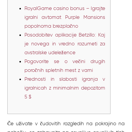
RoyalGame casino bonus – Igrajte
igralni avtomat Purple Mansions
popolnoma brezplačno
Posodobitev aplikacije Betzillo: Kaj
je novega in vredno razumeti za
avstralske udeležence
Pogovorite se o večini drugih
poročnih spletnih mest z vami
Prednosti in slabosti igranja v
igralnicah z minimalnim depozitom
5 $
Če uživate v čudovitih razgledih na pokrajino na