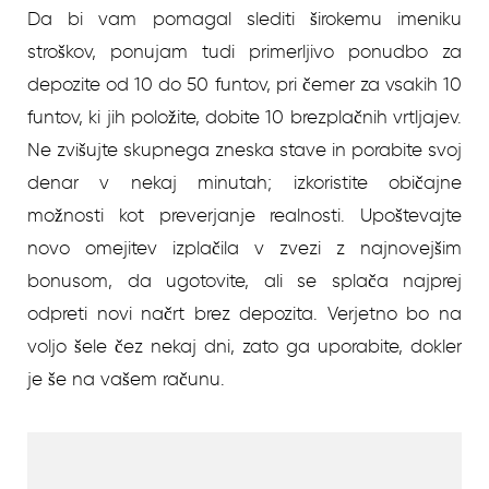
Da bi vam pomagal slediti širokemu imeniku
stroškov, ponujam tudi primerljivo ponudbo za
depozite od 10 do 50 funtov, pri čemer za vsakih 10
funtov, ki jih položite, dobite 10 brezplačnih vrtljajev.
Ne zvišujte skupnega zneska stave in porabite svoj
denar v nekaj minutah; izkoristite običajne
možnosti kot preverjanje realnosti. Upoštevajte
novo omejitev izplačila v zvezi z najnovejšim
bonusom, da ugotovite, ali se splača najprej
odpreti novi načrt brez depozita. Verjetno bo na
voljo šele čez nekaj dni, zato ga uporabite, dokler
je še na vašem računu.