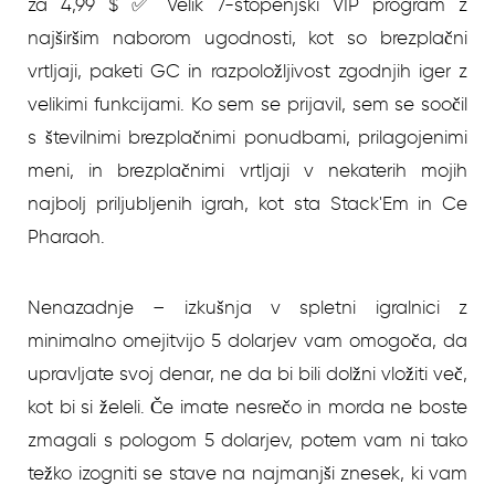
za 4,99 $ ✅ Velik 7-stopenjski VIP program z
najširšim naborom ugodnosti, kot so brezplačni
vrtljaji, paketi GC in razpoložljivost zgodnjih iger z
velikimi funkcijami. Ko sem se prijavil, sem se soočil
s številnimi brezplačnimi ponudbami, prilagojenimi
meni, in brezplačnimi vrtljaji v nekaterih mojih
najbolj priljubljenih igrah, kot sta Stack'Em in Ce
Pharaoh.
Nenazadnje – izkušnja v spletni igralnici z
minimalno omejitvijo 5 dolarjev vam omogoča, da
upravljate svoj denar, ne da bi bili dolžni vložiti več,
kot bi si želeli. Če imate nesrečo in morda ne boste
zmagali s pologom 5 dolarjev, potem vam ni tako
težko izogniti se stave na najmanjši znesek, ki vam