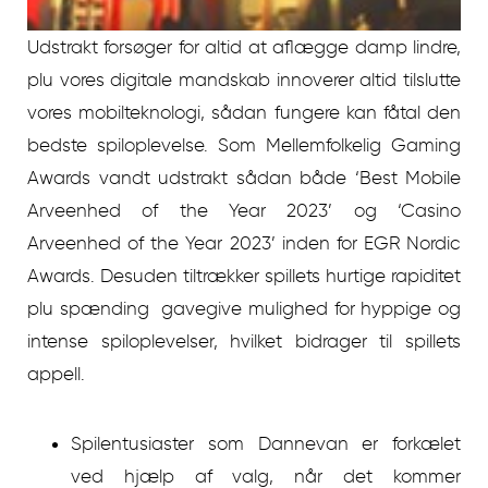
Udstrakt forsøger for altid at aflægge damp lindre,
plu vores digitale mandskab innoverer altid tilslutte
vores mobilteknologi, sådan fungere kan fåtal den
bedste spiloplevelse. Som Mellemfolkelig Gaming
Awards vandt udstrakt sådan både ‘Best Mobile
Arveenhed of the Year 2023’ og ‘Casino
Arveenhed of the Year 2023’ inden for EGR Nordic
Awards. Desuden tiltrækker spillets hurtige rapiditet
plu spænding gavegive mulighed for hyppige og
intense spiloplevelser, hvilket bidrager til spillets
appell.
Spilentusiaster som Dannevan er forkælet
ved hjælp af valg, når det kommer