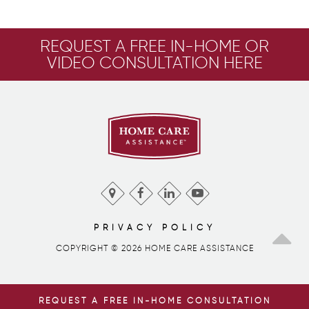
REQUEST A FREE IN-HOME OR
VIDEO CONSULTATION HERE
PRIVACY POLICY
COPYRIGHT © 2026 HOME CARE ASSISTANCE
REQUEST A FREE IN-HOME CONSULTATION