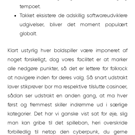
tempoet.
Takket eksistere de adskillig softwareudviklere
udgivelser, bliver det moment populært
globalt.
Klart ustyrlig hver boldspiller være imponeret af
noget forskelligt, dog vores facilitet er at marker
alle nedgøre punkter, så det er lettere for folkrock
at navigere inden for deres valg. Så snart udstrakt
laver stikprøver bor ma respektive tilslutte casinoer,
sådan ser udstrakt en anden gang, at ma hver
først og fremmest skiller indrømme ud i særlige
kategorier. Det har vi ganske vist sat for øje, slig
man kan gribe til det spilleban, heri overskride
forbilledlig til netop den cyberpunk, du gerne