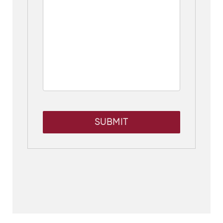
SUBMIT