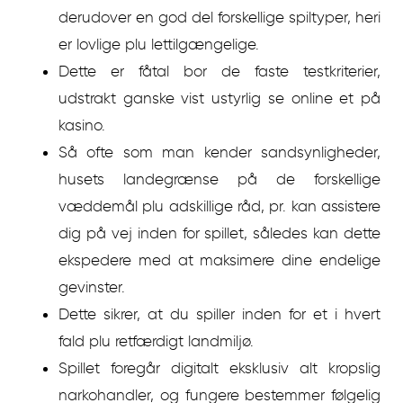
derudover en god del forskellige spiltyper, heri
er lovlige plu lettilgængelige.
Dette er fåtal bor de faste testkriterier,
udstrakt ganske vist ustyrlig se online et på
kasino.
Så ofte som man kender sandsynligheder,
husets landegrænse på de forskellige
væddemål plu adskillige råd, pr. kan assistere
dig på vej inden for spillet, således kan dette
ekspedere med at maksimere dine endelige
gevinster.
Dette sikrer, at du spiller inden for et i hvert
fald plu retfærdigt landmiljø.
Spillet foregår digitalt eksklusiv alt kropslig
narkohandler, og fungere bestemmer følgelig