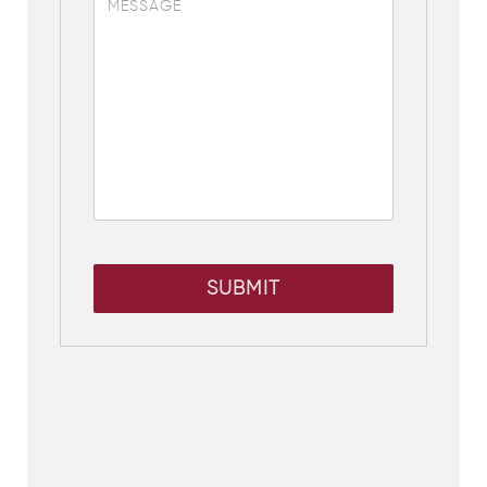
SUBMIT