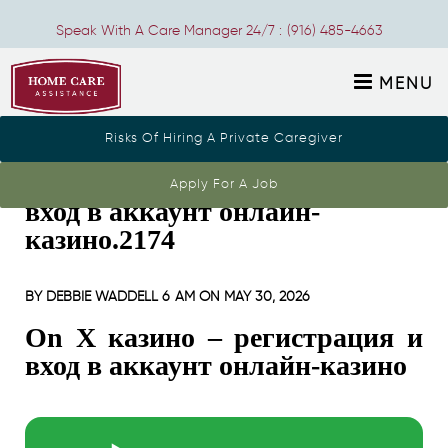
Speak With A Care Manager 24/7 :
(916) 485-4663
MENU
Risks Of Hiring A Private Caregiver
On X казино регистрация и
Apply For A Job
вход в аккаунт онлайн-
казино.2174
BY
DEBBIE WADDELL
6 AM ON
MAY 30, 2026
On X казино – регистрация и
вход в аккаунт онлайн-казино