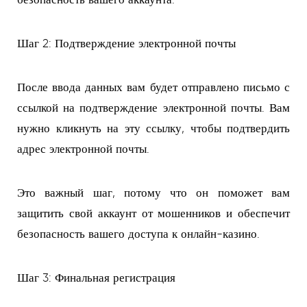
Шаг 2: Подтверждение электронной почты
После ввода данных вам будет отправлено письмо с
ссылкой на подтверждение электронной почты. Вам
нужно кликнуть на эту ссылку, чтобы подтвердить
адрес электронной почты.
Это важный шаг, потому что он поможет вам
защитить свой аккаунт от мошенников и обеспечит
безопасность вашего доступа к онлайн-казино.
Шаг 3: Финальная регистрация