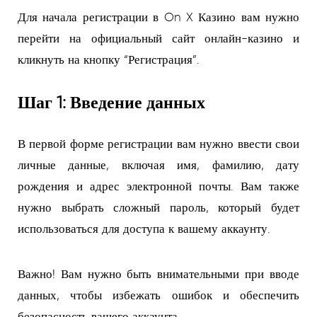
Для начала регистрации в On X Казино вам нужно
перейти на официальный сайт онлайн-казино и
кликнуть на кнопку “Регистрация”.
Шаг 1: Введение данных
В первой форме регистрации вам нужно ввести свои
личные данные, включая имя, фамилию, дату
рождения и адрес электронной почты. Вам также
нужно выбрать сложный пароль, который будет
использоваться для доступа к вашему аккаунту.
Важно! Вам нужно быть внимательными при вводе
данных, чтобы избежать ошибок и обеспечить
безопасность вашего аккаунта.