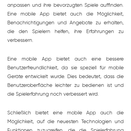
anpassen und ihre bevorzugten Spiele auffinden.
Eine mobile App bietet auch die Möglichkeit,
Benachrichtigungen und Angebote zu erhalten,
die den Spielern helfen, ihre Erfahrungen zu
verbessern.
Eine mobile App bietet auch eine bessere
Benutzerfreundlichkeit, da sie speziell für mobile
Geräte entwickelt wurde. Dies bedeutet, dass die
Benutzeroberfläche leichter zu bedienen ist und
die Spielerfahrung noch verbessert wird.
Schließlich bietet eine mobile App auch die
Möglichkeit, auf die neuesten Technologien und
Funktionen zuzugreifen, die die Spielerfahrung