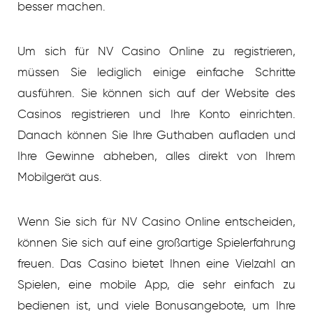
besser machen.
Um sich für NV Casino Online zu registrieren,
müssen Sie lediglich einige einfache Schritte
ausführen. Sie können sich auf der Website des
Casinos registrieren und Ihre Konto einrichten.
Danach können Sie Ihre Guthaben aufladen und
Ihre Gewinne abheben, alles direkt von Ihrem
Mobilgerät aus.
Wenn Sie sich für NV Casino Online entscheiden,
können Sie sich auf eine großartige Spielerfahrung
freuen. Das Casino bietet Ihnen eine Vielzahl an
Spielen, eine mobile App, die sehr einfach zu
bedienen ist, und viele Bonusangebote, um Ihre