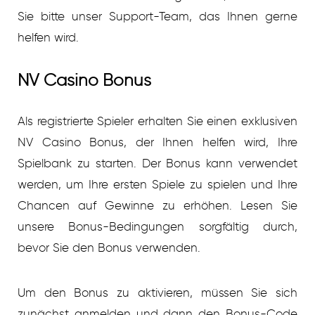
Sie bitte unser Support-Team, das Ihnen gerne
helfen wird.
NV Casino Bonus
Als registrierte Spieler erhalten Sie einen exklusiven
NV Casino Bonus, der Ihnen helfen wird, Ihre
Spielbank zu starten. Der Bonus kann verwendet
werden, um Ihre ersten Spiele zu spielen und Ihre
Chancen auf Gewinne zu erhöhen. Lesen Sie
unsere Bonus-Bedingungen sorgfältig durch,
bevor Sie den Bonus verwenden.
Um den Bonus zu aktivieren, müssen Sie sich
zunächst anmelden und dann den Bonus-Code