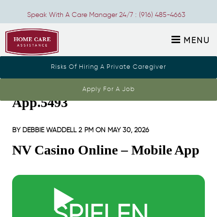
Speak With A Care Manager 24/7 :
(916) 485-4663
MENU
Risks Of Hiring A Private Caregiver
NV Casino Online Mobile
Apply For A Job
App.5493
BY
DEBBIE WADDELL
2 PM ON
MAY 30, 2026
NV Casino Online – Mobile App
▶️
SPIELEN