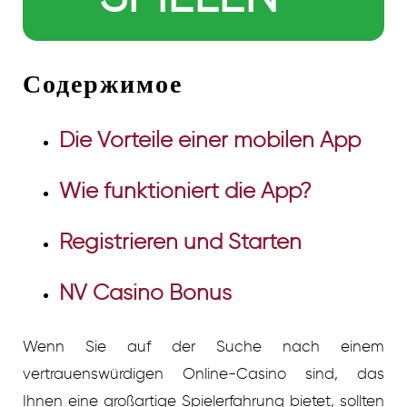
Содержимое
Die Vorteile einer mobilen App
Wie funktioniert die App?
Registrieren und Starten
NV Casino Bonus
Wenn Sie auf der Suche nach einem
vertrauenswürdigen Online-Casino sind, das
Ihnen eine großartige Spielerfahrung bietet, sollten