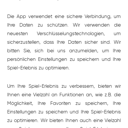
Die App verwendet eine sichere Verbindung, um
Ihre Daten zu schützen. Wir verwenden die
neuesten Verschlüsselungstechnologien, um
sicherzustellen, dass Ihre Daten sicher sind. Wir
bitten Sie, sich bei uns anzumelden, um Ihre
persönlichen Einstellungen zu speichern und Ihre
Spiel-Erlebnis zu optimieren.
Um Ihre Spiel-Erlebnis zu verbessern, bieten wir
Ihnen eine Vielzahl an Funktionen an, wie z.B. die
Möglichkeit, Ihre Favoriten zu speichern, Ihre
Einstellungen zu speichern und Ihre Spiel-Erlebnis
zu optimieren. Wir bieten Ihnen auch eine Vielzahl