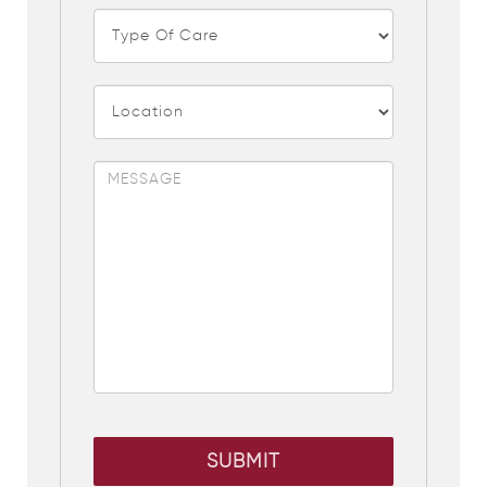
SUBMIT