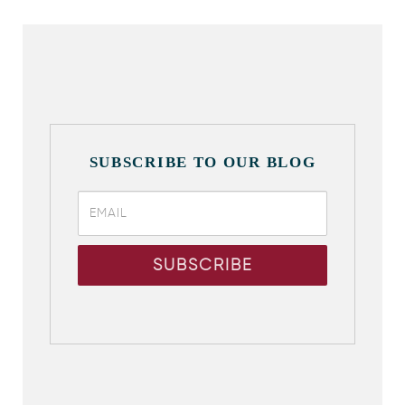
SUBSCRIBE TO OUR BLOG