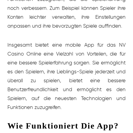
noch verbessern. Zum Beispiel können Spieler ihre
Konten leichter verwalten, ihre Einstellungen
anpassen und ihre bevorzugten Spiele auffinden.
Insgesamt bietet eine mobile App für das NV
Casino Online eine Vielzahl von Vorteilen, die für
eine bessere Spielerfahrung sorgen. Sie ermöglicht
es den Spielern, ihre Lieblings-Spiele jederzeit und
überall zu spielen, bietet eine bessere
Benutzerfreundlichkeit und ermöglicht es den
Spielern, auf die neuesten Technologien und
Funktionen zuzugreifen.
Wie Funktioniert Die App?