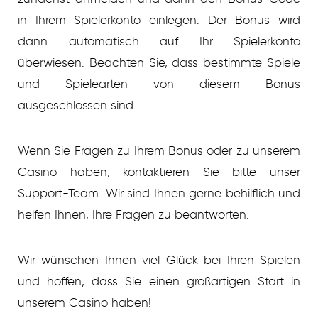
in Ihrem Spielerkonto einlegen. Der Bonus wird
dann automatisch auf Ihr Spielerkonto
überwiesen. Beachten Sie, dass bestimmte Spiele
und Spielearten von diesem Bonus
ausgeschlossen sind.
Wenn Sie Fragen zu Ihrem Bonus oder zu unserem
Casino haben, kontaktieren Sie bitte unser
Support-Team. Wir sind Ihnen gerne behilflich und
helfen Ihnen, Ihre Fragen zu beantworten.
Wir wünschen Ihnen viel Glück bei Ihren Spielen
und hoffen, dass Sie einen großartigen Start in
unserem Casino haben!