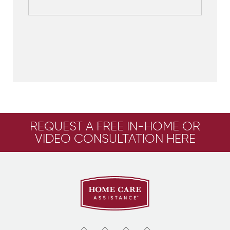
REQUEST A FREE IN-HOME OR
VIDEO CONSULTATION HERE