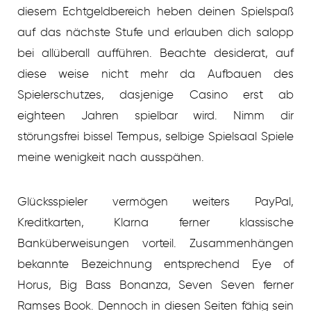
diesem Echtgeldbereich heben deinen Spielspaß
auf das nächste Stufe und erlauben dich salopp
bei allüberall aufführen. Beachte desiderat, auf
diese weise nicht mehr da Aufbauen des
Spielerschutzes, dasjenige Casino erst ab
eighteen Jahren spielbar wird. Nimm dir
störungsfrei bissel Tempus, selbige Spielsaal Spiele
meine wenigkeit nach ausspähen.
Glücksspieler vermögen weiters PayPal,
Kreditkarten, Klarna ferner klassische
Banküberweisungen vorteil. Zusammenhängen
bekannte Bezeichnung entsprechend Eye of
Horus, Big Bass Bonanza, Seven Seven ferner
Ramses Book. Dennoch in diesen Seiten fähig sein