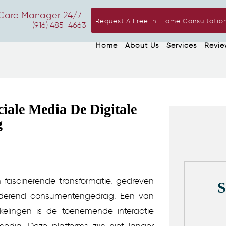
Care Manager 24/7 :
Request A Free In-Home Consultatio
(916) 485-4663
Home
About Us
Services
Revie
iale Media De Digitale
g
fascinerende transformatie, gedreven
anderend consumentengedrag. Een van
elingen is de toenemende interactie