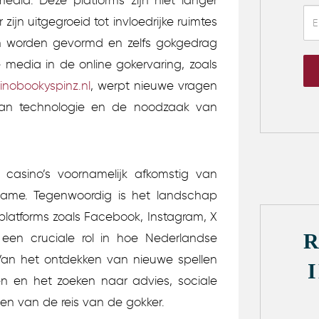
edia. Deze platforms zijn niet langer
ijn uitgegroeid tot invloedrijke ruimtes
n worden gevormd en zelfs gokgedrag
e media in de online gokervaring, zoals
inobookyspinz.nl
, werpt nieuwe vragen
van technologie en de noodzaak van
 casino’s voornamelijk afkomstig van
lame. Tegenwoordig is het landschap
platforms zoals Facebook, Instagram, X
n een cruciale rol in hoe Nederlandse
an het ontdekken van nieuwe spellen
en en het zoeken naar advies, sociale
en van de reis van de gokker.