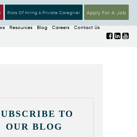
Apply For A Job
n
Risks Of Hiring A Private Caregiver
ws
Resources
Blog
Careers
Contact Us
SUBSCRIBE TO
OUR BLOG