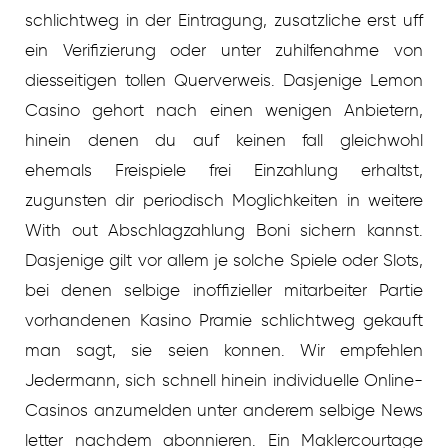
schlichtweg in der Eintragung, zusatzliche erst uff
ein Verifizierung oder unter zuhilfenahme von
diesseitigen tollen Querverweis. Dasjenige Lemon
Casino gehort nach einen wenigen Anbietern,
hinein denen du auf keinen fall gleichwohl
ehemals Freispiele frei Einzahlung erhaltst,
zugunsten dir periodisch Moglichkeiten in weitere
With out Abschlagzahlung Boni sichern kannst.
Dasjenige gilt vor allem je solche Spiele oder Slots,
bei denen selbige inoffizieller mitarbeiter Partie
vorhandenen Kasino Pramie schlichtweg gekauft
man sagt, sie seien konnen. Wir empfehlen
Jedermann, sich schnell hinein individuelle Online-
Casinos anzumelden unter anderem selbige News
letter nachdem abonnieren. Ein Maklercourtage