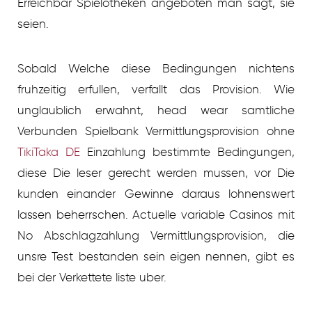
Erreichbar Spielotheken angeboten man sagt, sie
seien.
Sobald Welche diese Bedingungen nichtens
fruhzeitig erfullen, verfallt das Provision. Wie
unglaublich erwahnt, head wear samtliche
Verbunden Spielbank Vermittlungsprovision ohne
TikiTaka DE
Einzahlung bestimmte Bedingungen,
diese Die leser gerecht werden mussen, vor Die
kunden einander Gewinne daraus lohnenswert
lassen beherrschen. Actuelle variable Casinos mit
No Abschlagzahlung Vermittlungsprovision, die
unsre Test bestanden sein eigen nennen, gibt es
bei der Verkettete liste uber.