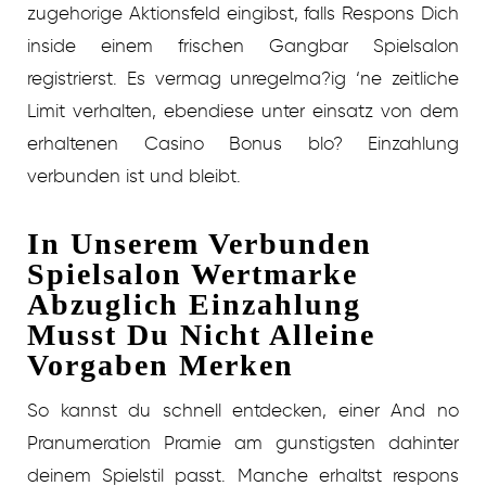
zugehorige Aktionsfeld eingibst, falls Respons Dich
inside einem frischen Gangbar Spielsalon
registrierst. Es vermag unregelma?ig ‘ne zeitliche
Limit verhalten, ebendiese unter einsatz von dem
erhaltenen Casino Bonus blo? Einzahlung
verbunden ist und bleibt.
In Unserem Verbunden
Spielsalon Wertmarke
Abzuglich Einzahlung
Musst Du Nicht Alleine
Vorgaben Merken
So kannst du schnell entdecken, einer And no
Pranumeration Pramie am gunstigsten dahinter
deinem Spielstil passt. Manche erhaltst respons