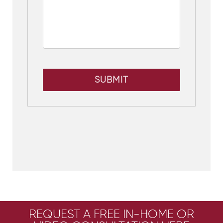
SUBMIT
REQUEST A FREE IN-HOME OR