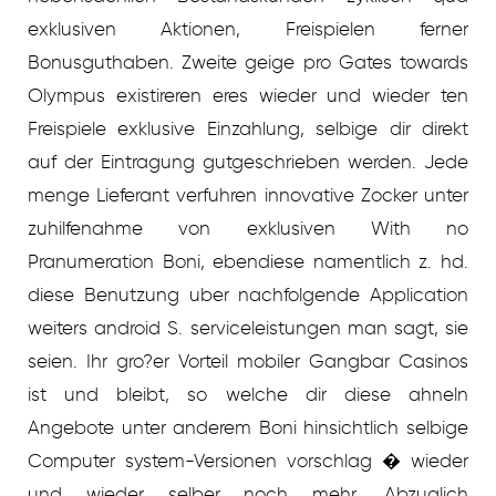
exklusiven Aktionen, Freispielen ferner
Bonusguthaben. Zweite geige pro Gates towards
Olympus existireren eres wieder und wieder ten
Freispiele exklusive Einzahlung, selbige dir direkt
auf der Eintragung gutgeschrieben werden. Jede
menge Lieferant verfuhren innovative Zocker unter
zuhilfenahme von exklusiven With no
Pranumeration Boni, ebendiese namentlich z. hd.
diese Benutzung uber nachfolgende Application
weiters android S. serviceleistungen man sagt, sie
seien. Ihr gro?er Vorteil mobiler Gangbar Casinos
ist und bleibt, so welche dir diese ahneln
Angebote unter anderem Boni hinsichtlich selbige
Computer system-Versionen vorschlag � wieder
und wieder selber noch mehr. Abzuglich