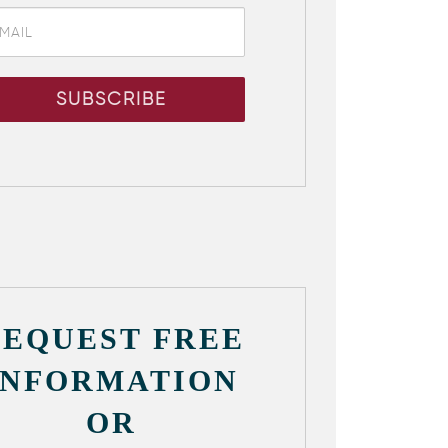
REQUEST FREE
INFORMATION
OR