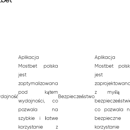
Aplikacja
Aplikacja
Mostbet polska
Mostbet pols
jest
jest
zoptymalizowana
zaprojektowan
pod kątem
z myślą 
dajność
Bezpieczeństwo
wydajności, co
bezpieczeństwi
pozwala na
co pozwala n
szybkie i łatwe
bezpieczne
korzystanie z
korzystanie 