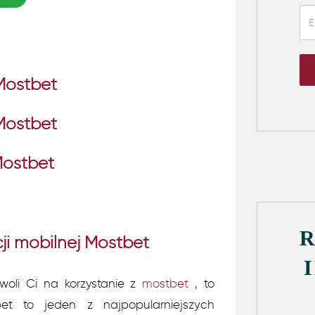
 Mostbet
 Mostbet
Mostbet
cji mobilnej Mostbet
ozwoli Ci na korzystanie z
mostbet
, to
et to jeden z najpopularniejszych