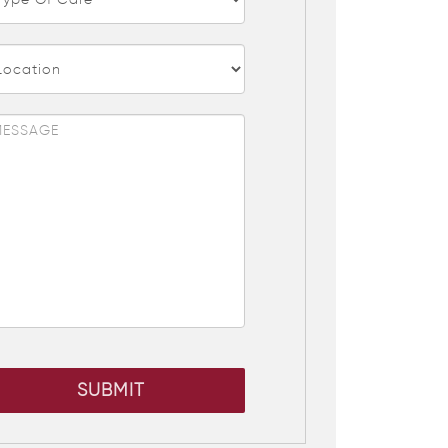
SUBMIT