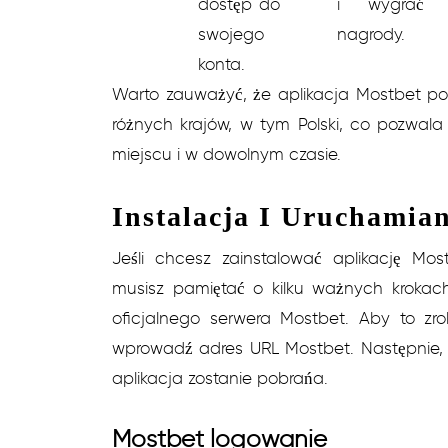
dostęp do
i wygrać
swojego
nagrody.
konta.
Warto zauważyć, że aplikacja Mostbet po
różnych krajów, w tym Polski, co pozwal
miejscu i w dowolnym czasie.
Instalacja I Uruchamia
Jeśli chcesz zainstalować aplikację Mo
musisz pamiętać o kilku ważnych krokach
oficjalnego serwera Mostbet. Aby to zrob
wprowadź adres URL Mostbet. Następnie, kli
aplikacja zostanie pobrańa.
Mostbet logowanie