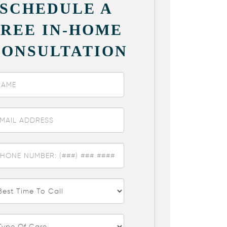
SCHEDULE A
FREE IN-HOME
CONSULTATION