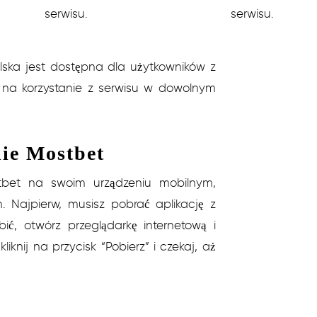
serwisu.
serwisu.
lska jest dostępna dla użytkowników z
a na korzystanie z serwisu w dowolnym
nie Mostbet
stbet na swoim urządzeniu mobilnym,
. Najpierw, musisz pobrać aplikację z
ić, otwórz przeglądarkę internetową i
knij na przycisk “Pobierz” i czekaj, aż