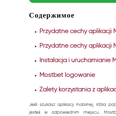
Содержимое
Przydatne cechy aplikacji
Przydatne cechy aplikacji
Instalacja i uruchamianie 
Mostbet logowanie
Zalety korzystania z aplika
Jeśli szukasz aplikacji mobilnej, która p
jesteś w odpowiednim miejscu. Mostb