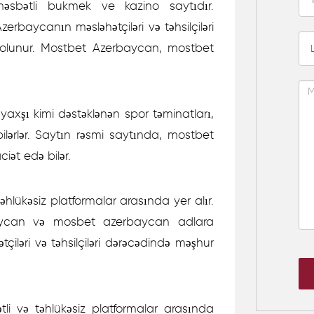
sbətli bukmek ve kazino saytıdır.
rbaycanın məsləhətçiləri və təhsilçiləri
ə olunur. Mostbet Azerbaycan, mostbet
yaxşı kimi dəstəklənən spor təminatları,
ilərlər. Saytın rəsmi saytında, mostbet
iət edə bilər.
hlükəsiz platformalar arasında yer alır.
aycan və mosbet azerbaycan adlara
iləri və təhsilçiləri dərəcədində məşhur
li və təhlükəsiz platformalar arasında