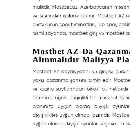
malikdir. Mostbet.az, Azerbaycanın məsləhətç
və tərəfindən istifadə olunur. Mostbet AZ rə
dəstəklənən spor təminatları, live spor, casi
rəsmi saytında, mostbet giriş və mostbet az
Mostbet AZ-Da Qazanm
Alınmalıdır Maliyyə Pla
Mostbet AZ qeydiyyatını və girişinə qədər
yaxşı qazanma şansını təmin edir. Mostb
və kazino saytlarından biridir, bu nəticəd
artırmaq üçün dəqiqlikli bir məsləhət ve
planınıza uyğun olaraq dəyişik oyunlar 
dəyişikliklərə uyğun olmaq lazımdır. Most
uyğun olaraq dəyişik oyunlar seçmək, limitlər