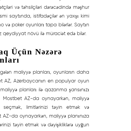
iləri və təhsilçiləri dərəcədində məşhur
smi saytında, istifadəçilər ən yaxşı kimi
no və poker oyunları tapa bilərlər. Saytın
 qeydiyyat növü ilə müraciət edə bilər.
aq Üçün Nəzərə
nları
 gələn maliyyə planları, oyunların daha
et AZ, Azerbaycanın en populyar oyun
ə maliyyə planları ilə qazanma şansınızı
rir. Mostbet AZ-da oynayarkən, maliyyə
seçmək, limitlərinizi təyin etmək və
bet AZ-da oynayarkən, maliyyə planınıza
inizi təyin etmək və dəyişikliklərə uyğun