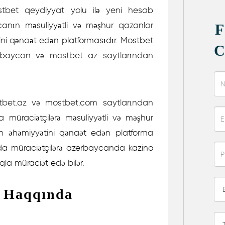
stbet qeydiyyat yolu ilə yeni hesab
canın məsuliyyətli və məşhur qazanlar
tini qənaət edən platformasıdır. Mostbet
erbaycan və mostbet az saytlarından
tbet.az və mostbet.com saytlarından
a müraciətçilərə məsuliyyətli və məşhur
rin əhəmiyyətini qənaət edən platforma
nda müraciətçilərə azerbaycanda kazino
la müraciət edə bilər.
ı Haqqında