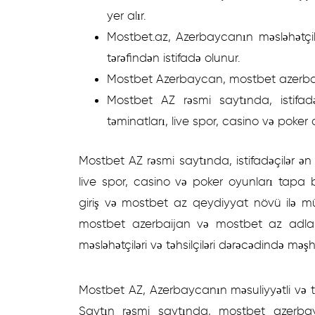
yer alır.
Mostbet.az, Azerbaycanın məsləhətçilə
tərəfindən istifadə olunur.
Mostbet Azerbaycan, mostbet azerbaij
Mostbet AZ rəsmi saytında, istifad
təminatları, live spor, casino və poker o
Mostbet AZ rəsmi saytında, istifadəçilər ən 
live spor, casino və poker oyunları tapa b
giriş və mostbet az qeydiyyat növü ilə m
mostbet azerbaijan və mostbet az adlar
məsləhətçiləri və təhsilçiləri dərəcədində məşh
Mostbet AZ, Azerbaycanın məsuliyyətli və tə
Saytın rəsmi saytında, mostbet azerb