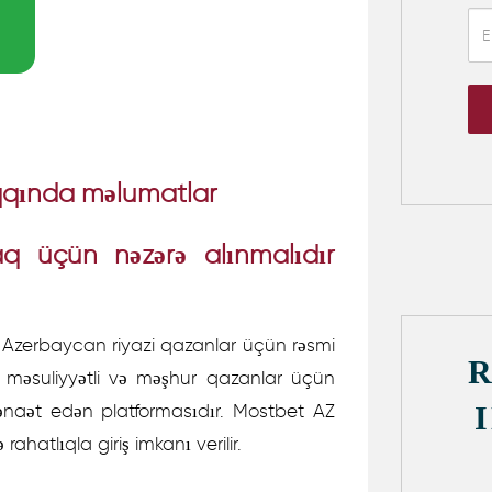
qqında məlumatlar
 üçün nəzərə alınmalıdır
n Azerbaycan riyazi qazanlar üçün rəsmi
 məsuliyyətli və məşhur qazanlar üçün
 qənaət edən platformasıdır. Mostbet AZ
rahatlıqla giriş imkanı verilir.