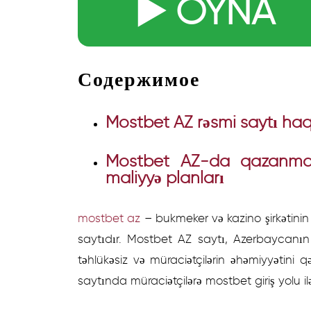
▶️ OYNA
Содержимое
Mostbet AZ rəsmi saytı ha
Mostbet AZ-da qazanmaq
maliyyə planları
mostbet az
– bukmeker və kazino şirkətini
saytıdır. Mostbet AZ saytı, Azerbaycanın
təhlükəsiz və müraciətçilərin əhəmiyyətini
saytında müraciətçilərə mostbet giriş yolu ilə 