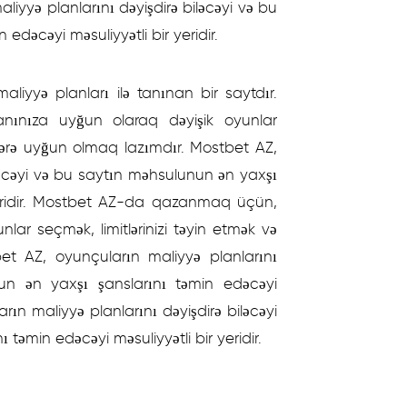
iyyə planlarını dəyişdirə biləcəyi və bu
edəcəyi məsuliyyətli bir yeridir.
iyyə planları ilə tanınan bir saytdır.
nınıza uyğun olaraq dəyişik oyunlar
liklərə uyğun olmaq lazımdır. Mostbet AZ,
iləcəyi və bu saytın məhsulunun ən yaxşı
 yeridir. Mostbet AZ-da qazanmaq üçün,
lar seçmək, limitlərinizi təyin etmək və
bet AZ, oyunçuların maliyyə planlarını
nun ən yaxşı şanslarını təmin edəcəyi
arın maliyyə planlarını dəyişdirə biləcəyi
təmin edəcəyi məsuliyyətli bir yeridir.