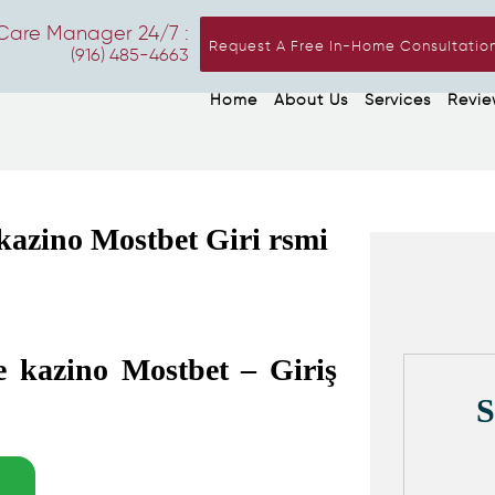
Care Manager 24/7 :
Request A Free In-Home Consultatio
(916) 485-4663
Home
About Us
Services
Revie
azino Mostbet Giri rsmi
 kazino Mostbet – Giriş