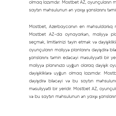
olmaq lazımdır. Mostbet AZ, oyunçuların mal
saytın məhsulunun ən yaxşı şanslarını təmin 
Mostbet, Azerbaycanın en məhsuldarlıq mal
Mostbet AZ-da oynayarkən, maliyyə pla
seçmək, limitlərinizi təyin etmək və dəyişik
oyunçuların maliyyə planlarını dəyişdirə b
şanslarını təmin edəcəyi məsuliyyətli bir
maliyyə planınıza uyğun olaraq dəyişik oyun
dəyişikliklərə uyğun olmaq lazımdır. Most
dəyişdirə biləcəyi və bu saytın məhsulu
məsuliyyətli bir yeridir. Mostbet AZ, oyunçul
və bu saytın məhsulunun ən yaxşı şanslarını 