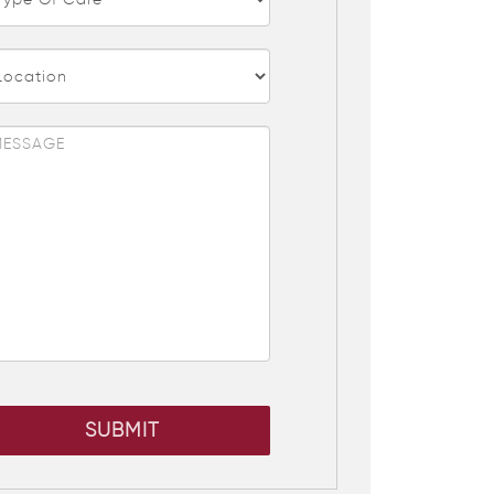
SUBMIT