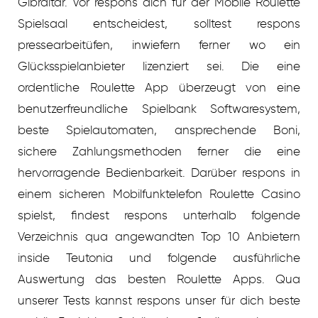
Gibraltar. Vor respons dich für der Mobile Roulette
Spielsaal entscheidest, solltest respons
pressearbeitüfen, inwiefern ferner wo ein
Glücksspielanbieter lizenziert sei. Die eine
ordentliche Roulette App überzeugt von eine
benutzerfreundliche Spielbank Softwaresystem,
beste Spielautomaten, ansprechende Boni,
sichere Zahlungsmethoden ferner die eine
hervorragende Bedienbarkeit. Darüber respons in
einem sicheren Mobilfunktelefon Roulette Casino
spielst, findest respons unterhalb folgende
Verzeichnis qua angewandten Top 10 Anbietern
inside Teutonia und folgende ausführliche
Auswertung das besten Roulette Apps. Qua
unserer Tests kannst respons unser für dich beste