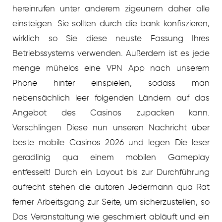
hereinrufen unter anderem zigeunern daher alle
einsteigen. Sie sollten durch die bank konfiszieren,
wirklich so Sie diese neuste Fassung Ihres
Betriebssystems verwenden. Außerdem ist es jede
menge mühelos eine VPN App nach unserem
Phone hinter einspielen, sodass man
nebensächlich leer folgenden Ländern auf das
Angebot des Casinos zupacken kann.
Verschlingen Diese nun unseren Nachricht über
beste mobile Casinos 2026 und legen Die leser
geradlinig qua einem mobilen Gameplay
entfesselt! Durch ein Layout bis zur Durchführung
aufrecht stehen die autoren Jedermann qua Rat
ferner Arbeitsgang zur Seite, um sicherzustellen, so
Das Veranstaltung wie geschmiert abläuft und ein