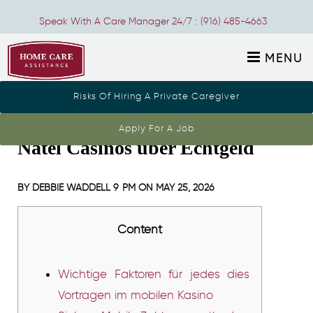
Speak With A Care Manager 24/7 :
(916) 485-4663
MENU
Risks Of Hiring A Private Caregiver
Mobile Verbunden Casinos 2026
Apply For A Job
Natel Casinos über Echtgeld
BY
DEBBIE WADDELL
9 PM ON
MAY 25, 2026
Content
Wichtige Faktoren für jedes dies
Vortragen im mobilen Kasino