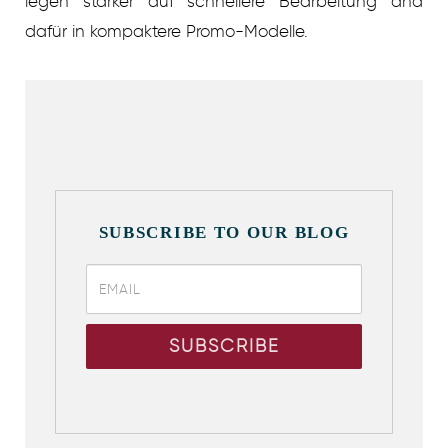
legen stärker auf schnellere Bearbeitung and
dafür in kompaktere Promo-Modelle.
SUBSCRIBE TO OUR BLOG