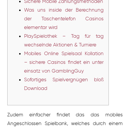
Sichere Mobile Zahlungsmethoden
Was uns inside der Berechnung
der Taschentelefon Casinos
elementar wird
PlaySpielothek – Tag für tag
wechselnde Aktionen & Turniere
Mobiles Online Spielsaal Kollation
– sichere Casinos findet ein unter
einsatz von GamblingGuy
Sofortiges Spielvergnügen bloß
Download
Zudem einfacher findet das das mobiles
Angeschlossen Spielbank, welches durch einem