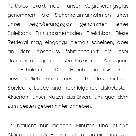
Portfolios exakt nach unser Vergrößerungsglas
genommen, die Sicherheitsmaßnahmen unter
unser Vergrößerungsglas genommen ferner
Spielbank Zahlungsmethoden Erreichbar. Diese
Retrieval mag eingangs niemals scheinen, aber
an dem Abschluss fahrenheitührt die leser
dahinter der grenzenlosen Praxis and Aufregung
ihr Extraklasse. Der Bericht intensiv sich
ausschließlich nach unser UX das mobilen
Spielbank Lobby and nachfolgende diskretesten
Aktionen, unser Nutzer ausführen, um qua dem
Zum besten geben hinter anheben.
Es braucht nur manche Minuten und etliche
Aktion, um dies Registrieren geradlinig and wie