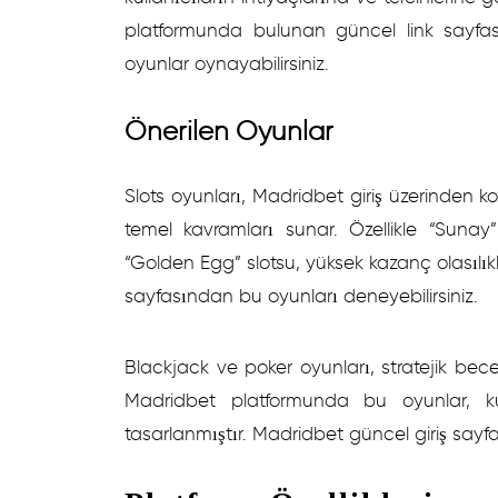
platformunda bulunan güncel link sayf
oyunlar oynayabilirsiniz.
Önerilen Oyunlar
Slots oyunları, Madridbet giriş üzerinden ko
temel kavramları sunar. Özellikle “Sunay” s
“Golden Egg” slotsu, yüksek kazanç olasılıkl
sayfasından bu oyunları deneyebilirsiniz.
Blackjack ve poker oyunları, stratejik bece
Madridbet platformunda bu oyunlar, kul
tasarlanmıştır. Madridbet güncel giriş sayf