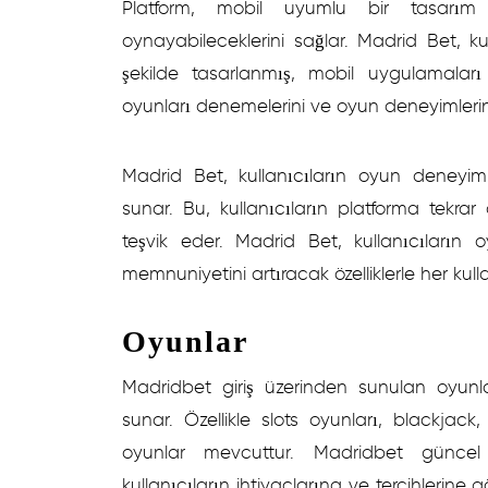
Platform, mobil uyumlu bir tasarım 
oynayabileceklerini sağlar. Madrid Bet, k
şekilde tasarlanmış, mobil uygulamaları
oyunları denemelerini ve oyun deneyimlerini s
Madrid Bet, kullanıcıların oyun deneyimini
sunar. Bu, kullanıcıların platforma tekr
teşvik eder. Madrid Bet, kullanıcıların 
memnuniyetini artıracak özelliklerle her kull
Oyunlar
Madridbet giriş üzerinden sunulan oyunla
sunar. Özellikle slots oyunları, blackjack
oyunlar mevcuttur. Madridbet güncel 
kullanıcıların ihtiyaçlarına ve tercihlerine 