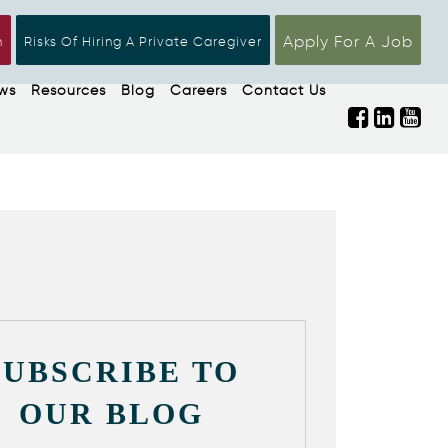
Apply For A Job
n
Risks Of Hiring A Private Caregiver
ws
Resources
Blog
Careers
Contact Us
SUBSCRIBE TO
OUR BLOG