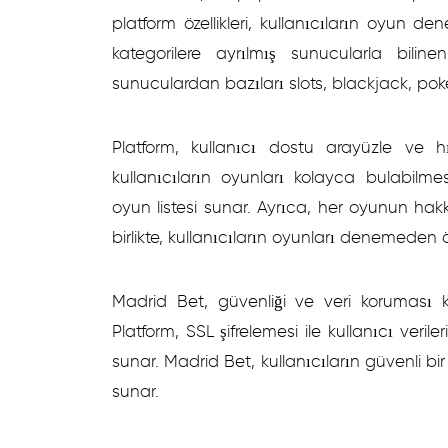
platform özellikleri, kullanıcıların oyun dene
kategorilere ayrılmış sunucularla bil
sunuculardan bazıları slots, blackjack, poke
Platform, kullanıcı dostu arayüzle ve h
kullanıcıların oyunları kolayca bulabilmes
oyun listesi sunar. Ayrıca, her oyunun hak
birlikte, kullanıcıların oyunları denemeden 
Madrid Bet, güvenliği ve veri koruması 
Platform, SSL şifrelemesi ile kullanıcı veril
sunar. Madrid Bet, kullanıcıların güvenli bi
sunar.