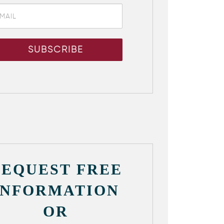
REQUEST FREE
INFORMATION
OR