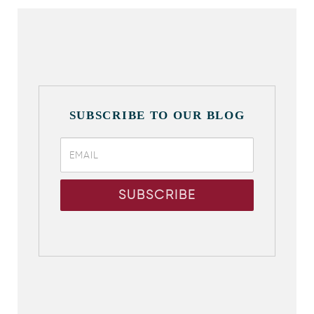
SUBSCRIBE TO OUR BLOG