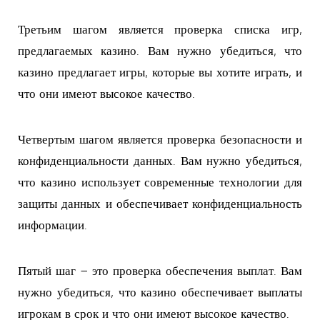
Третьим шагом является проверка списка игр,
предлагаемых казино. Вам нужно убедиться, что
казино предлагает игры, которые вы хотите играть, и
что они имеют высокое качество.
Четвертым шагом является проверка безопасности и
конфиденциальности данных. Вам нужно убедиться,
что казино использует современные технологии для
защиты данных и обеспечивает конфиденциальность
информации.
Пятый шаг – это проверка обеспечения выплат. Вам
нужно убедиться, что казино обеспечивает выплаты
игрокам в срок и что они имеют высокое качество.