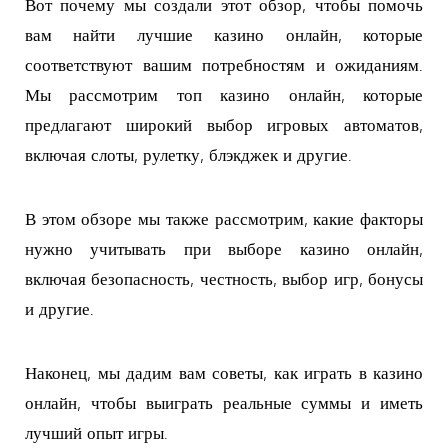
Вот почему мы создали этот обзор, чтобы помочь
вам найти лучшие казино онлайн, которые
соответствуют вашим потребностям и ожиданиям.
Мы рассмотрим топ казино онлайн, которые
предлагают широкий выбор игровых автоматов,
включая слоты, рулетку, блэкджек и другие.
В этом обзоре мы также рассмотрим, какие факторы
нужно учитывать при выборе казино онлайн,
включая безопасность, честность, выбор игр, бонусы
и другие.
Наконец, мы дадим вам советы, как играть в казино
онлайн, чтобы выиграть реальные суммы и иметь
лучший опыт игры.