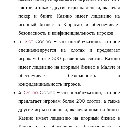
слотов, а также другие игры на деньги, включая
покер и бинго. Казино имеет лицензию на
игорный бизнес в Кюрасао и обеспечивает
безопасность и конфиденциальность игроков.
3.
Slot
Casino – это онлайн-казино, которое
специализируется на слотах и предлагает
игрокам более 500 различных слотов. Казино
имеет лицензию на игорный бизнес в Мальте и
обеспечивает безопасность и
конфиденциальность игроков.
4.
Online
Casino – это онлайн-казино, которое
предлагает игрокам более 200 слотов, а также
другие игры на деньги, включая покер и бинго.
Казино имеет лицензию на игорный бизнес в
Кюрасао и обеспечивает безопасность и