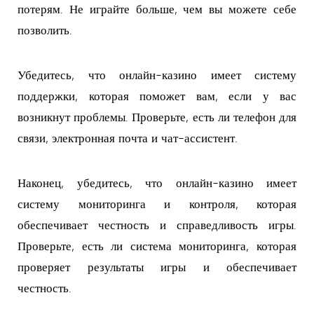
потерям. Не играйте больше, чем вы можете себе
позволить.
Убедитесь, что онлайн-казино имеет систему
поддержки, которая поможет вам, если у вас
возникнут проблемы. Проверьте, есть ли телефон для
связи, электронная почта и чат-ассистент.
Наконец, убедитесь, что онлайн-казино имеет
систему мониторинга и контроля, которая
обеспечивает честность и справедливость игры.
Проверьте, есть ли система мониторинга, которая
проверяет результаты игры и обеспечивает
честность.