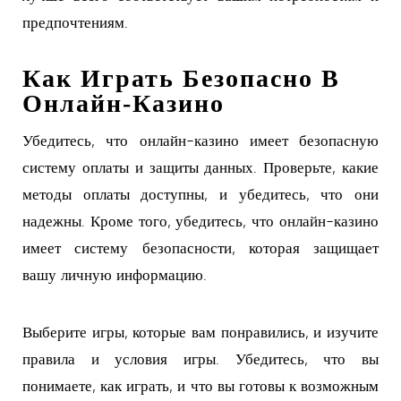
предпочтениям.
Как Играть Безопасно В
Онлайн-Казино
Убедитесь, что онлайн-казино имеет безопасную
систему оплаты и защиты данных. Проверьте, какие
методы оплаты доступны, и убедитесь, что они
надежны. Кроме того, убедитесь, что онлайн-казино
имеет систему безопасности, которая защищает
вашу личную информацию.
Выберите игры, которые вам понравились, и изучите
правила и условия игры. Убедитесь, что вы
понимаете, как играть, и что вы готовы к возможным