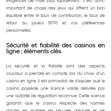
exigences de mise plus rapidement. Il est donc
important de choisir des jeux qui offrent un bon
équilibre entre le taux de contribution, le taux de
retour au joueur (RTP) et vos préférences
personnelles.
Sécurité et fiabilité des casinos en
ligne : éléments clés
La sécurité et la fiabilité sont des aspects
cruciaux à prendre en compte lors du choix d’un
casino en ligne. Il est primordial de s’assurer que le
casino possède une licence valide délivrée par
une autorité de régulation reconnue. Cette licence
garantit que le casino respecte des normes
strictes en matière de sécurité, d’équité et de