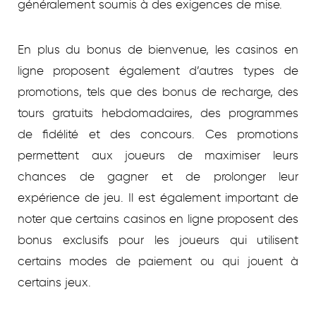
généralement soumis à des exigences de mise.
En plus du bonus de bienvenue, les casinos en
ligne proposent également d’autres types de
promotions, tels que des bonus de recharge, des
tours gratuits hebdomadaires, des programmes
de fidélité et des concours. Ces promotions
permettent aux joueurs de maximiser leurs
chances de gagner et de prolonger leur
expérience de jeu. Il est également important de
noter que certains casinos en ligne proposent des
bonus exclusifs pour les joueurs qui utilisent
certains modes de paiement ou qui jouent à
certains jeux.