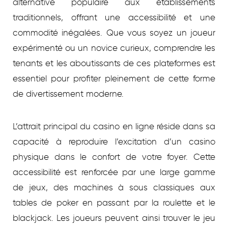
alternative populaire aux établissements
traditionnels, offrant une accessibilité et une
commodité inégalées. Que vous soyez un joueur
expérimenté ou un novice curieux, comprendre les
tenants et les aboutissants de ces plateformes est
essentiel pour profiter pleinement de cette forme
de divertissement moderne.
L’attrait principal du casino en ligne réside dans sa
capacité à reproduire l’excitation d’un casino
physique dans le confort de votre foyer. Cette
accessibilité est renforcée par une large gamme
de jeux, des machines à sous classiques aux
tables de poker en passant par la roulette et le
blackjack. Les joueurs peuvent ainsi trouver le jeu