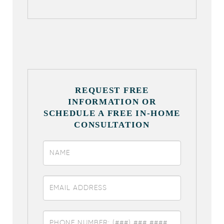
REQUEST FREE
INFORMATION OR
SCHEDULE A FREE IN-HOME
CONSULTATION