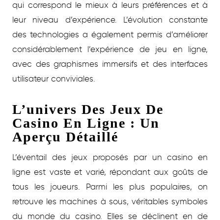
qui correspond le mieux à leurs préférences et à
leur niveau d’expérience. L’évolution constante
des technologies a également permis d’améliorer
considérablement l’expérience de jeu en ligne,
avec des graphismes immersifs et des interfaces
utilisateur conviviales.
L’univers Des Jeux De
Casino En Ligne : Un
Aperçu Détaillé
L’éventail des jeux proposés par un casino en
ligne est vaste et varié, répondant aux goûts de
tous les joueurs. Parmi les plus populaires, on
retrouve les machines à sous, véritables symboles
du monde du casino. Elles se déclinent en de