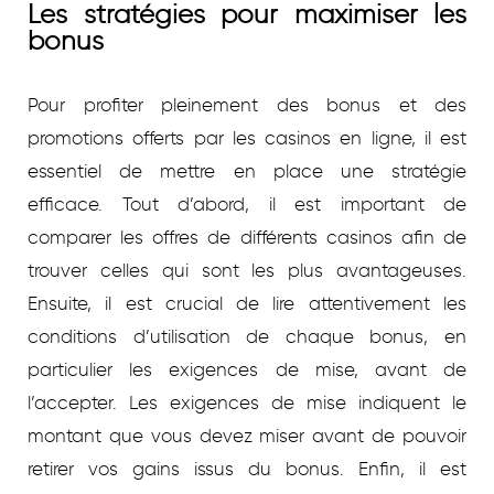
Les stratégies pour maximiser les
bonus
Pour profiter pleinement des bonus et des
promotions offerts par les casinos en ligne, il est
essentiel de mettre en place une stratégie
efficace. Tout d’abord, il est important de
comparer les offres de différents casinos afin de
trouver celles qui sont les plus avantageuses.
Ensuite, il est crucial de lire attentivement les
conditions d’utilisation de chaque bonus, en
particulier les exigences de mise, avant de
l’accepter. Les exigences de mise indiquent le
montant que vous devez miser avant de pouvoir
retirer vos gains issus du bonus. Enfin, il est