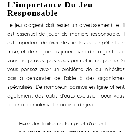
L’importance Du Jeu
Responsable
Le jeu d’argent doit rester un divertissement, et il
est essentiel de jouer de manière responsable. Il
est important de fixer des limites de dépôt et de
mise, et de ne jamais jouer avec de l’argent que
vous ne pouvez pas vous permettre de perdre. Si
vous pensez avoir un problème de jeu, n’hésitez
pas à demander de l’aide à des organismes
spécialisés. De nombreux casinos en ligne offrent
également des outils d’auto-exclusion pour vous
aider à contrôler votre activité de jeu.
Fixez des limites de temps et d’argent.