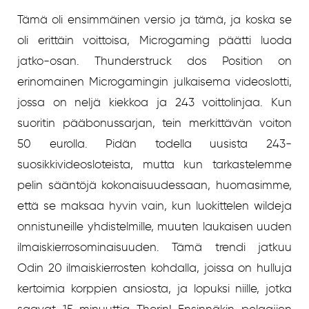
Tämä oli ensimmäinen versio ja tämä, ja koska se
oli erittäin voittoisa, Microgaming päätti luoda
jatko-osan. Thunderstruck dos Position on
erinomainen Microgamingin julkaisema videoslotti,
jossa on neljä kiekkoa ja 243 voittolinjaa. Kun
suoritin pääbonussarjan, tein merkittävän voiton
50 eurolla. Pidän todella uusista 243-
suosikkivideosloteista, mutta kun tarkastelemme
pelin sääntöjä kokonaisuudessaan, huomasimme,
että se maksaa hyvin vain, kun luokittelen wildeja
onnistuneille yhdistelmille, muuten laukaisen uuden
ilmaiskierrosominaisuuden. Tämä trendi jatkuu
Odin 20 ilmaiskierrosten kohdalla, joissa on hulluja
kertoimia korppien ansiosta, ja lopuksi niille, jotka