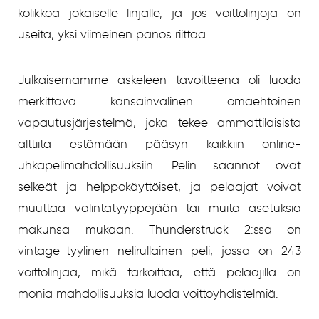
kolikkoa jokaiselle linjalle, ja jos voittolinjoja on
useita, yksi viimeinen panos riittää.
Julkaisemamme askeleen tavoitteena oli luoda
merkittävä kansainvälinen omaehtoinen
vapautusjärjestelmä, joka tekee ammattilaisista
alttiita estämään pääsyn kaikkiin online-
uhkapelimahdollisuuksiin. Pelin säännöt ovat
selkeät ja helppokäyttöiset, ja pelaajat voivat
muuttaa valintatyyppejään tai muita asetuksia
makunsa mukaan. Thunderstruck 2:ssa on
vintage-tyylinen nelirullainen peli, jossa on 243
voittolinjaa, mikä tarkoittaa, että pelaajilla on
monia mahdollisuuksia luoda voittoyhdistelmiä.