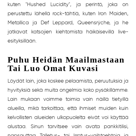
kuten "Hushed Lucidity", ja perintö, joka on
perustettu lähellä rock-tähtiä, kuten Iron Maiden,
Metallica ja Def Leppard, Queensrÿche, ja he
jatkavat katsojien kiehtomista häikäisevillä live-
esityksillään.
Puhu Heidän Maailmastaan ​​
Tai Luo Omat Kuvasi
Löydät lain, joka koskee pelaamista, peruutuksia ja
hyvityksiä sekä muita ongelmia koko pysäkillämme.
Lain mukaan voimme toimia vain näillä tietyillä
alueilla, mikä tarkoittaa, että ihmiset muiden kuin
kelvollisten alueiden ulkopuolelta eivät voi käyttää
alustaa. Sinun tarvitsee vain avata pankkitilisi,
napsauttaa Talletus- tai Irrotus-vaihtoehtoja ja