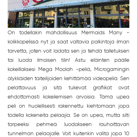
On todellakin mahdollisuus Mermaids Many -
kolikkopelissä nyt ja saat valtavia palkintoja ilman
tarvetta, joten voit ladata sen ja tehdä talletuksen
tai luoda ilmaisen tilin! Astu eläinten päälle
kokeillaksesi Mega Moolah -peliä, Microgamingin
älykkäiden taiteilijoiden kehittämää videopeliä. Sen
pelattavuus ja sitä tukevat grafiikat ovat
ehdottomasti kokeilemisen arvoisia. Tämä upea
peli on huolellisesti rakennettu kiehtomaan jopa
todella kokeneita pelaajia. Se on upea, mutta silti
tarpeeksi pehmeä luodakseen rauhoittavan
tunnelman pelaajalle. Voit kuitenkin valita jopa 10