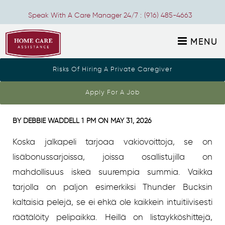
Speak With A Care Manager 24/7 :
(916) 485-4663
MENU
Risks Of Hiring A Private Caregiver
Kutsuvieraiden varaukset
Apply For A Job
BY
DEBBIE WADDELL
1 PM ON
MAY 31, 2026
Koska jalkapeli tarjoaa vakiovoittoja, se on
lisäbonussarjoissa, joissa osallistujilla on
mahdollisuus iskeä suurempia summia. Vaikka
tarjolla on paljon esimerkiksi Thunder Bucksin
kaltaisia ​​pelejä, se ei ehkä ole kaikkein intuitiivisesti
räätälöity pelipaikka.
Heillä on listaykköshittejä,