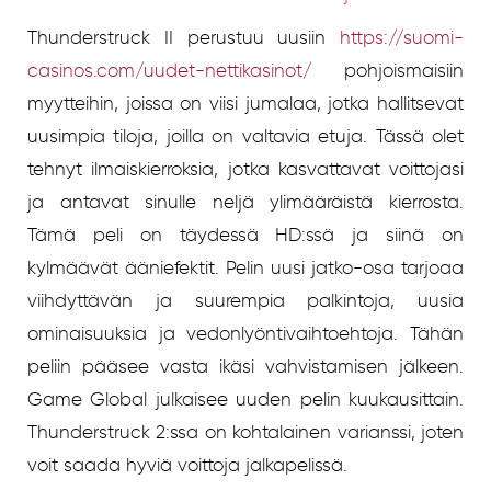
Thunderstruck II perustuu uusiin
https://suomi-
casinos.com/uudet-nettikasinot/
pohjoismaisiin
myytteihin, joissa on viisi jumalaa, jotka hallitsevat
uusimpia tiloja, joilla on valtavia etuja. Tässä olet
tehnyt ilmaiskierroksia, jotka kasvattavat voittojasi
ja antavat sinulle neljä ylimääräistä kierrosta.
Tämä peli on täydessä HD:ssä ja siinä on
kylmäävät ääniefektit. Pelin uusi jatko-osa tarjoaa
viihdyttävän ja suurempia palkintoja, uusia
ominaisuuksia ja vedonlyöntivaihtoehtoja. Tähän
peliin pääsee vasta ikäsi vahvistamisen jälkeen.
Game Global julkaisee uuden pelin kuukausittain.
Thunderstruck 2:ssa on kohtalainen varianssi, joten
voit saada hyviä voittoja jalkapelissä.