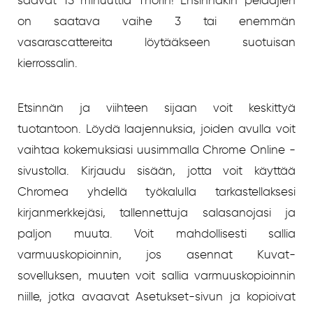
saavat 15 minuuttia Thorin! Ensinnäkin pelaajien
on saatava vaihe 3 tai enemmän
vasarascattereita löytääkseen suotuisan
kierrossalin.
Etsinnän ja viihteen sijaan voit keskittyä
tuotantoon. Löydä laajennuksia, joiden avulla voit
vaihtaa kokemuksiasi uusimmalla Chrome Online -
sivustolla. Kirjaudu sisään, jotta voit käyttää
Chromea yhdellä työkalulla tarkastellaksesi
kirjanmerkkejäsi, tallennettuja salasanojasi ja
paljon muuta. Voit mahdollisesti sallia
varmuuskopioinnin, jos asennat Kuvat-
sovelluksen, muuten voit sallia varmuuskopioinnin
niille, jotka avaavat Asetukset-sivun ja kopioivat