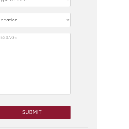
SUBMIT