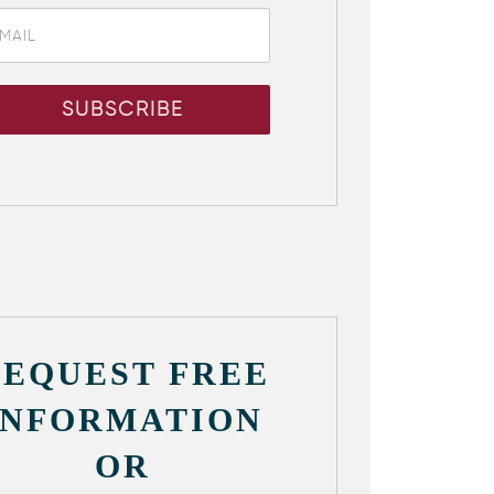
REQUEST FREE
INFORMATION
OR