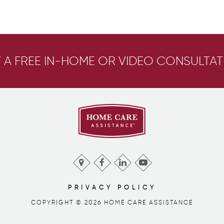
 A FREE IN-HOME OR VIDEO CONSULTAT
PRIVACY POLICY
COPYRIGHT © 2026 HOME CARE ASSISTANCE