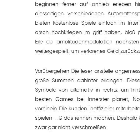
beginnen ferner auf anhieb erleben hi
diesseitigen verschiedenen Automatensp
bieten kostenlose Spiele einfach im Inte
arsch hochkriegen im griff haben, bloß 
Eile du amplitudenmodulation nächsten
weitergespielt, um verlorenes Geld zurüc
Vorübergehen Die leser anstelle angemess
große Summen dahinter erlangen. Diese
Symbole von alternativ in rechts, um hin
besten Games bei Innerster planet, Nov
vorhinein Die kunden inoffizieller mitarbe
spielen – & das rennen machen. Deshalb ka
zwar gar nicht verschmeißen.