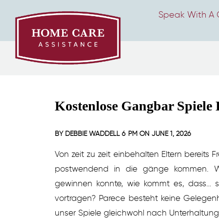
Speak With A 
Kostenlose Gangbar Spiele L
BY
DEBBIE WADDELL
6 PM ON
JUNE 1, 2026
Von zeit zu zeit einbehalten Eltern bereits 
postwendend in die gänge kommen. 
gewinnen konnte, wie kommt es, dass… so
vortragen? Parece besteht keine Gelegen
unser Spiele gleichwohl nach Unterhaltun