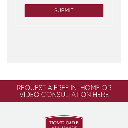
SUBMIT
REQUEST A FREE IN-HOME OR
VIDEO CONSULTATION HERE