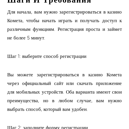
Для начала, вам нужно зарегистрироваться в казино
Комета, чтобы начать играть и получать доступ к
различным функциям. Регистрация проста и займет
не более 5 минут.
Шаг 1: выберите способ регистрации
Вы можете зарегистрироваться в казино Комета
через официальный сайт или скачать приложение
для мобильных устройств. Оба варианта имеют свои
преимущества, но в любом случае, вам нужно
выбрать способ, который вам удобен.
Шаг 2: заполните форму регистрации