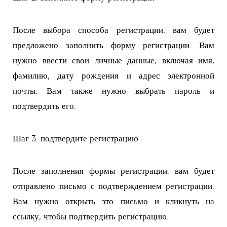
После выбора способа регистрации, вам будет
предложено заполнить форму регистрации. Вам
нужно ввести свои личные данные, включая имя,
фамилию, дату рождения и адрес электронной
почты. Вам также нужно выбрать пароль и
подтвердить его.
Шаг 3: подтвердите регистрацию
После заполнения формы регистрации, вам будет
отправлено письмо с подтверждением регистрации.
Вам нужно открыть это письмо и кликнуть на
ссылку, чтобы подтвердить регистрацию.