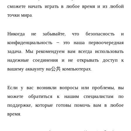
сможете начать играть в любое время и из любой
точки мира.
Никогда не забывайте, что безопасность и
конфиденциальность – это наша первоочередная
задача. Мы рекомендуем вам всегда использовать
надежные соединения и не открывать доступ к
вашему аккаунту на公共 компьютерах.
Если у вас возникли вопросы или проблемы, вы
можете обратиться к нашим специалистам по
поддержке, которые готовы помочь вам в любое
время.