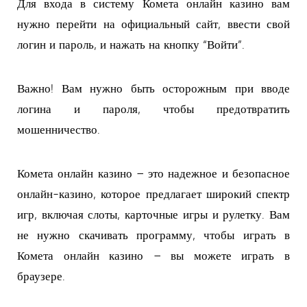
Для входа в систему Комета онлайн казино вам
нужно перейти на официальный сайт, ввести свой
логин и пароль, и нажать на кнопку “Войти”.
Важно! Вам нужно быть осторожным при вводе
логина и пароля, чтобы предотвратить
мошенничество.
Комета онлайн казино – это надежное и безопасное
онлайн-казино, которое предлагает широкий спектр
игр, включая слоты, карточные игры и рулетку. Вам
не нужно скачивать программу, чтобы играть в
Комета онлайн казино – вы можете играть в
браузере.