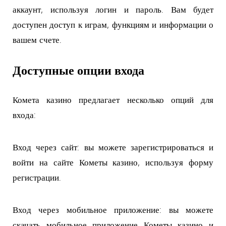
аккаунт, используя логин и пароль. Вам будет
доступен доступ к играм, функциям и информации о
вашем счете.
Доступные опции входа
Комета казино предлагает несколько опций для
входа:
Вход через сайт: вы можете зарегистрироваться и
войти на сайте Кометы казино, используя форму
регистрации.
Вход через мобильное приложение: вы можете
скачать мобильное приложение Кометы казино и