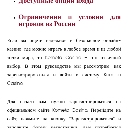
Доступные опции входа
Ограничения и условия для
игроков из России
Если вы ищете надежное и безопасное онлайн-
казино, где можно играть в любое время и из любой
точки мира, то Kometa Casino – это отличный
выбор. В этом руководстве мы рассмотрим, как
зарегистрироваться и войти в систему Kometa
Casino.
Для начала вам нужно зарегистрироваться на
официальном сайте Kometa Casino. Перейдите на
сайт, нажмите на кнопку “Зарегистрироваться” и
заполните форму регистрации. Вам потребуется