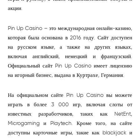
акции.
Pin Up Casino – это международная онлайн-казино,
которая была основана в 2016 году. Сайт доступен
на русском языке, а также на других языках,
включая английский, немецкий и французский.
Официальный сайт Pin Up Casino имеет лицензию
на игорный бизнес, выдана в Куртрахе, Германия.
На официальном сайте Pin Up Casino вы можете
играть в более 3 000 игр, включая слоты от
известных разработчиков, таких как NetEnt,
Microgaming и Playtech. Кроме того, на сайте
доступны карточные игры, такие как blackjack и