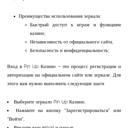
Преимущества использования зеркала:
Быстрый доступ к играм и функциям
казино;
Независимость от официального сайта;
Безопасность и конфиденциальность;
Вход в Pin Up Казино – это процесс регистрации и
авторизации на официальном сайте или зеркале. Для
этого вам нужно выполнить следующие шаги:
Выберите зеркало Pin Up Казино;
Нажмите на кнопку “Зарегистрироваться” или
“Войти”;
Введите ваш email и пароль;