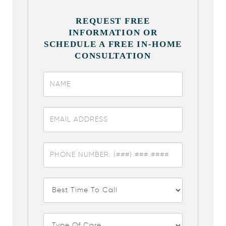
REQUEST FREE
INFORMATION OR
SCHEDULE A FREE IN-HOME
CONSULTATION