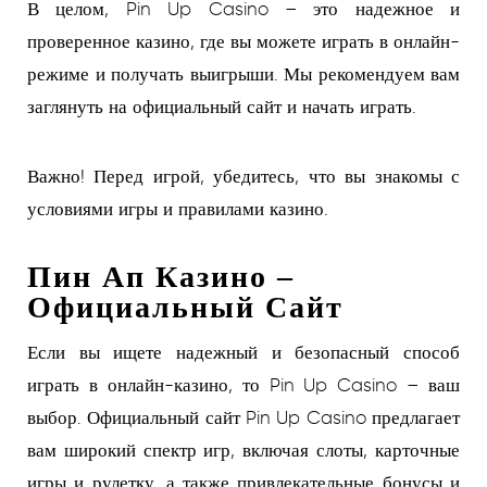
В целом, Pin Up Casino – это надежное и
проверенное казино, где вы можете играть в онлайн-
режиме и получать выигрыши. Мы рекомендуем вам
заглянуть на официальный сайт и начать играть.
Важно! Перед игрой, убедитесь, что вы знакомы с
условиями игры и правилами казино.
Пин Ап Казино –
Официальный Сайт
Если вы ищете надежный и безопасный способ
играть в онлайн-казино, то Pin Up Casino – ваш
выбор. Официальный сайт Pin Up Casino предлагает
вам широкий спектр игр, включая слоты, карточные
игры и рулетку, а также привлекательные бонусы и