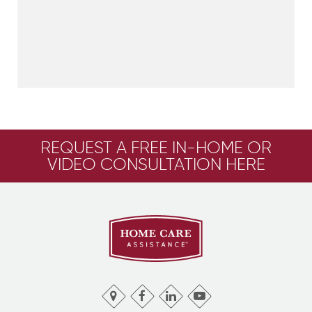
REQUEST A FREE IN-HOME OR
VIDEO CONSULTATION HERE