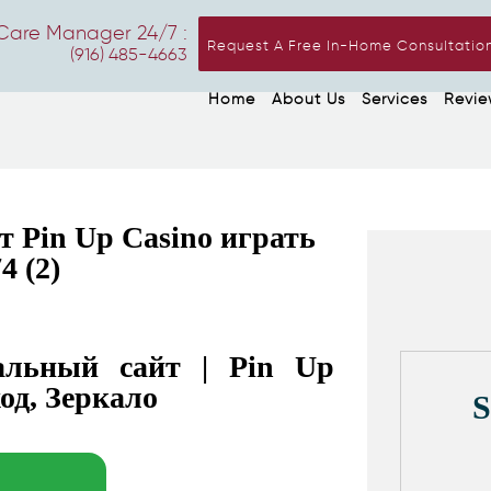
Care Manager 24/7 :
Request A Free In-Home Consultatio
(916) 485-4663
Home
About Us
Services
Revie
 Pin Up Casino играть
4 (2)
льный сайт | Pin Up
од, Зеркало