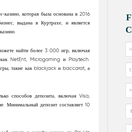
-казино, которая была основана в 2016
изнес, выдана в Куртрахе, и является
казино.
ожете найти более 3 000 игр, включая
 как NetEnt, Microgaming и Playtech.
гры, такие как blackjack и baccarat, а
ько способов депозита, включая Visa,
угие. Минимальный депозит составляет 10