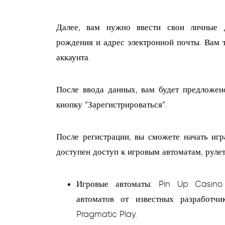
Далее, вам нужно ввести свои личные 
рождения и адрес электронной почты. Вам 
аккаунта.
После ввода данных, вам будет предложен
кнопку “Зарегистрироваться”.
После регистрации, вы сможете начать игр
доступен доступ к игровым автоматам, рулет
Игровые автоматы: Pin Up Casino
автоматов от известных разработчи
Pragmatic Play.