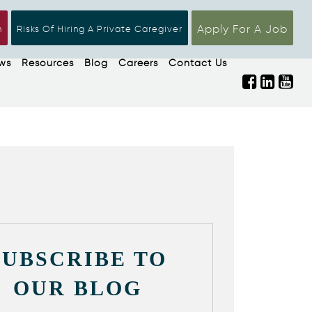
Apply For A Job
n
Risks Of Hiring A Private Caregiver
ws
Resources
Blog
Careers
Contact Us
SUBSCRIBE TO
OUR BLOG