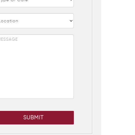
SUBMIT