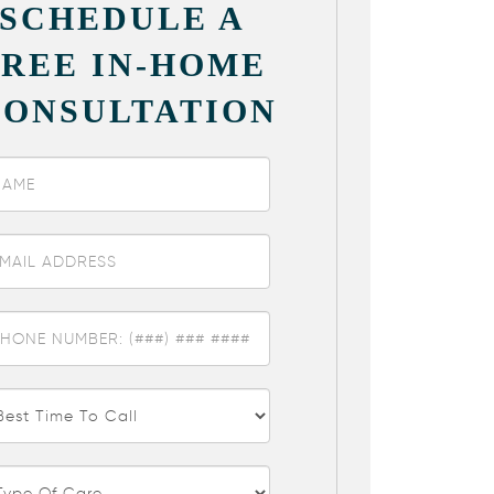
SCHEDULE A
FREE IN-HOME
CONSULTATION