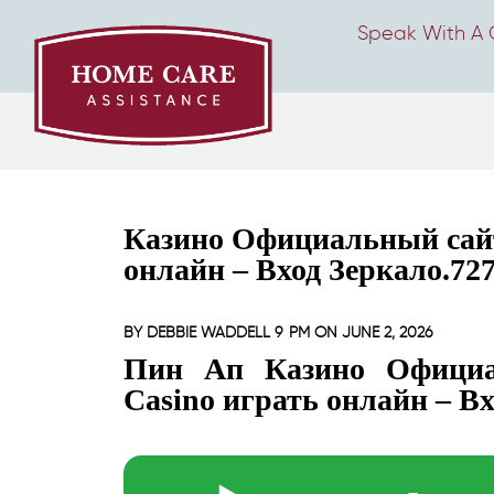
Speak With A 
Казино Официальный сайт
онлайн – Вход Зеркало.727
BY
DEBBIE WADDELL
9 PM ON
JUNE 2, 2026
Пин Ап Казино Официа
Casino играть онлайн – Вх