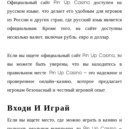
Официальный сайт Pin Up Casino доступен на
русском языке, что делает его удобным для игроков
из России и других стран, где русский язык является
официальным. Кроме того, на сайте доступны
несколько валют, включая рубль, евро и доллар.
Если вы ищете официальный сайт Pin Up Casino, то
вы можете быть уверены, что вы находитесь в
правильном месте. Pin Up Casino – это надежное и
проверенное онлайн-казино, которое предлагает
игрокам безопасный и честный игровой опыт.
Входи И Играй
Если вы ищете место, где можно играть в казино и
получать реальные выигрыши, то Pin Up Casino –