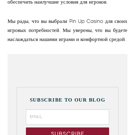
обеспечить наилучшие условия для игроков.
Мы рады, что вы выбрали Pin Up Casino для своих
игровых потребностей. Мы уверены, что вы будете
наслаждаться нашими играми и комфортной средой.
SUBSCRIBE TO OUR BLOG