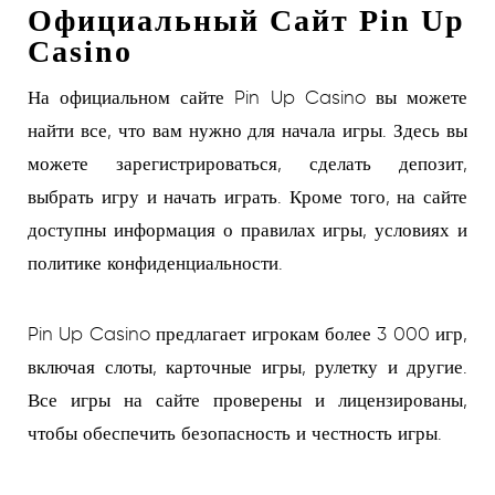
Официальный Сайт Pin Up
Casino
На официальном сайте Pin Up Casino вы можете
найти все, что вам нужно для начала игры. Здесь вы
можете зарегистрироваться, сделать депозит,
выбрать игру и начать играть. Кроме того, на сайте
доступны информация о правилах игры, условиях и
политике конфиденциальности.
Pin Up Casino предлагает игрокам более 3 000 игр,
включая слоты, карточные игры, рулетку и другие.
Все игры на сайте проверены и лицензированы,
чтобы обеспечить безопасность и честность игры.