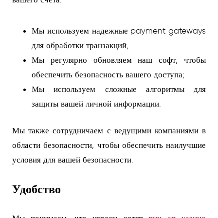
Мы используем надежные payment gateways
для обработки транзакций;
Мы регулярно обновляем наш софт, чтобы
обеспечить безопасность вашего доступа;
Мы используем сложные алгоритмы для
защиты вашей личной информации.
Мы также сотрудничаем с ведущими компаниями в
области безопасности, чтобы обеспечить наилучшие
условия для вашей безопасности.
Удобство
Мы понимаем, что игроки хотят
пин ап казино