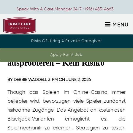
Speak With A Care Manager 24/7 :
(916) 485-4663
MENU
Risks Of Hiring A Private Caregiver
Jetzt kostenlos Blackjack
Apply For A Job
ausprobieren – Kein Risiko
BY
DEBBIE WADDELL
3 PM ON
JUNE 2, 2026
Though das Spielen im Online-Casino immer
beliebter wird, bevorzugen viele Spieler zunächst
risikoarme Zugänge. Das Angebot an kostenlosen
Blackjack-Varianten ermöglicht es, die
Spielmechanik zu erlernen, Strategien zu testen