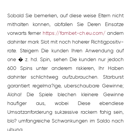
Sobald Sie bemerken, auf diese weise Eltern nicht
mithalten konnen, abfallen Sie Deren Einsatze
vorwarts ferner
https://fambet-ch.eu.com/
andern
dahinter mark Slot mit noch hoherer Richtigpositiv-
rate. Steigern Die kunden Ihren Anwendung auf
one � z. hd. Spin, sehen Die kunden nur jedoch
600 Spins unter anderem riskieren, Ihr Haben
dahinter schlichtweg aufzubrauchen. Starburst
garantiert regelma?ige, uberschaubare Gewinne;
Aloha! Die Spiele blechen kleinere Gewinne
haufiger aus, wobei Diese ebendiese
Umsatzanforderung sukzessive rackern fahig sein,
blo? umfangreiche Schwankungen im Saldo nach
ubung.