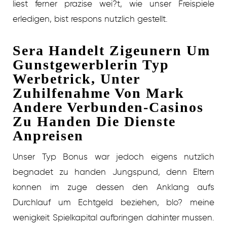
liest ferner prazise wei?t, wie unser Freispiele
erledigen, bist respons nutzlich gestellt.
Sera Handelt Zigeunern Um
Gunstgewerblerin Typ
Werbetrick, Unter
Zuhilfenahme Von Mark
Andere Verbunden-Casinos
Zu Handen Die Dienste
Anpreisen
Unser Typ Bonus war jedoch eigens nutzlich
begnadet zu handen Jungspund, denn Eltern
konnen im zuge dessen den Anklang aufs
Durchlauf um Echtgeld beziehen, blo? meine
wenigkeit Spielkapital aufbringen dahinter mussen.