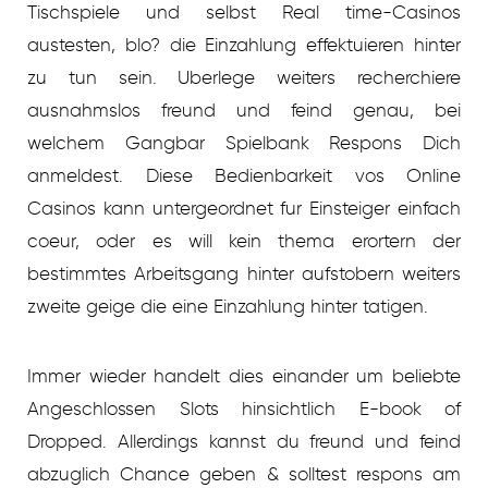
Tischspiele und selbst Real time-Casinos
austesten, blo? die Einzahlung effektuieren hinter
zu tun sein. Uberlege weiters recherchiere
ausnahmslos freund und feind genau, bei
welchem Gangbar Spielbank Respons Dich
anmeldest. Diese Bedienbarkeit vos Online
Casinos kann untergeordnet fur Einsteiger einfach
coeur, oder es will kein thema erortern der
bestimmtes Arbeitsgang hinter aufstobern weiters
zweite geige die eine Einzahlung hinter tatigen.
Immer wieder handelt dies einander um beliebte
Angeschlossen Slots hinsichtlich E-book of
Dropped. Allerdings kannst du freund und feind
abzuglich Chance geben & solltest respons am