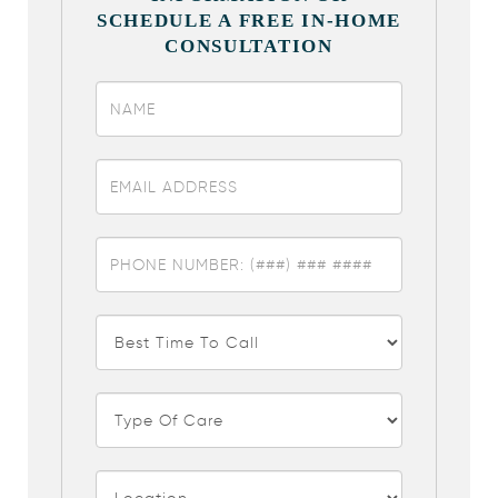
SCHEDULE A FREE IN-HOME
CONSULTATION