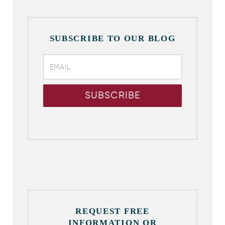
SUBSCRIBE TO OUR BLOG
REQUEST FREE
INFORMATION OR