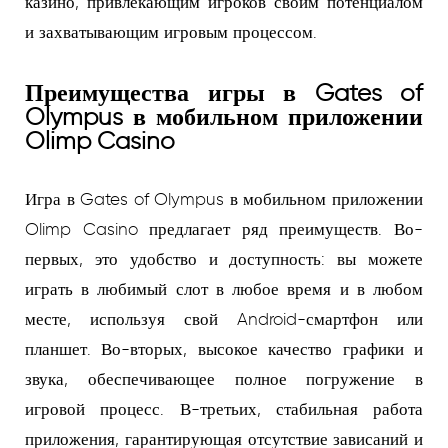
казино, привлекающим игроков своим потенциалом
и захватывающим игровым процессом.
Преимущества игры в Gates of
Olympus в мобильном приложении
Olimp Casino
Игра в Gates of Olympus в мобильном приложении
Olimp Casino предлагает ряд преимуществ. Во-
первых, это удобство и доступность: вы можете
играть в любимый слот в любое время и в любом
месте, используя свой Android-смартфон или
планшет. Во-вторых, высокое качество графики и
звука, обеспечивающее полное погружение в
игровой процесс. В-третьих, стабильная работа
приложения, гарантирующая отсутствие зависаний и