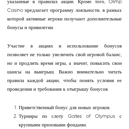
указанные в правилах акции. Кроме того, Olimp
Casino предлагает программу лояльности, в рамках
которой активные игроки получают дополнительные
бонусы и привилегии.
Участие в акциях и использование бонусов
позволяет не только увеличить свой игровой баланс,
но и продлить время игры, а значит, повысить свои
шансы на выигрыш. Важно внимательно читать
правила каждой акции, чтобы понять условия ее
проведения и требования к отыгрышу бонусов.
Приветственный бонус для новых игроков.
Турниры по слоту Gates of Olympus с
крупными призовыми фондами.