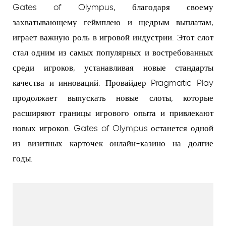
Gates of Olympus, благодаря своему
захватывающему геймплею и щедрым выплатам,
играет важную роль в игровой индустрии. Этот слот
стал одним из самых популярных и востребованных
среди игроков, устанавливая новые стандарты
качества и инноваций. Провайдер Pragmatic Play
продолжает выпускать новые слоты, которые
расширяют границы игрового опыта и привлекают
новых игроков. Gates of Olympus останется одной
из визитных карточек онлайн-казино на долгие
годы.