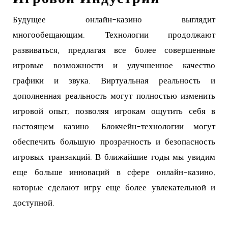
Будущее онлайн-казино выглядит
многообещающим. Технологии продолжают
развиваться, предлагая все более совершенные
игровые возможности и улучшенное качество
графики и звука. Виртуальная реальность и
дополненная реальность могут полностью изменить
игровой опыт, позволяя игрокам ощутить себя в
настоящем казино. Блокчейн-технологии могут
обеспечить большую прозрачность и безопасность
игровых транзакций. В ближайшие годы мы увидим
еще больше инноваций в сфере онлайн-казино,
которые сделают игру еще более увлекательной и
доступной.