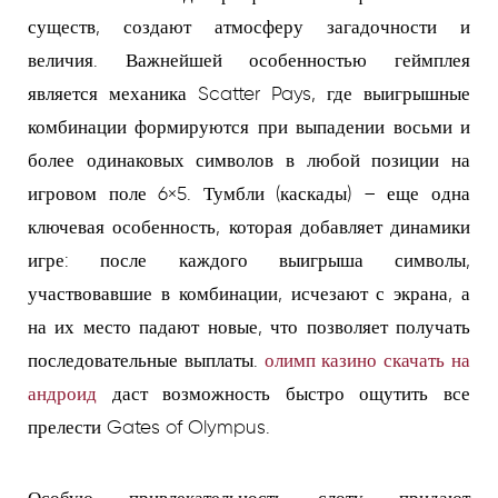
существ, создают атмосферу загадочности и
величия. Важнейшей особенностью геймплея
является механика Scatter Pays, где выигрышные
комбинации формируются при выпадении восьми и
более одинаковых символов в любой позиции на
игровом поле 6×5. Тумбли (каскады) – еще одна
ключевая особенность, которая добавляет динамики
игре: после каждого выигрыша символы,
участвовавшие в комбинации, исчезают с экрана, а
на их место падают новые, что позволяет получать
последовательные выплаты.
олимп казино скачать на
андроид
даст возможность быстро ощутить все
прелести Gates of Olympus.
Особую привлекательность слоту придают