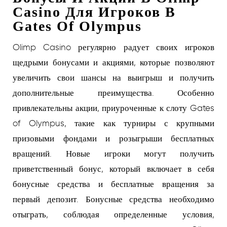
Casino Для Игроков В
Gates Of Olympus
Olimp Casino регулярно радует своих игроков
щедрыми бонусами и акциями, которые позволяют
увеличить свои шансы на выигрыш и получить
дополнительные преимущества. Особенно
привлекательны акции, приуроченные к слоту Gates
of Olympus, такие как турниры с крупными
призовыми фондами и розыгрыши бесплатных
вращений. Новые игроки могут получить
приветственный бонус, который включает в себя
бонусные средства и бесплатные вращения за
первый депозит. Бонусные средства необходимо
отыграть, соблюдая определенные условия,