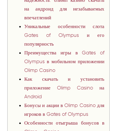
на андроид для незабываемых
впечатлений
Уникальные особенности слота
Gates of Olympus и его
популярность
Преимущества игры в Gates of
Olympus в мобильном приложении
Olimp Casino
Как скачать и установить
приложение Olimp Casino на
Android
Бонусы и акции в Olimp Casino для
игроков в Gates of Olympus
Особенности отыгрыша бонусов в