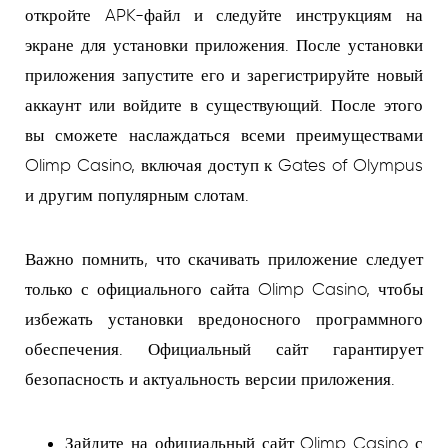
откройте APK-файл и следуйте инструкциям на
экране для установки приложения. После установки
приложения запустите его и зарегистрируйте новый
аккаунт или войдите в существующий. После этого
вы сможете наслаждаться всеми преимуществами
Olimp Casino, включая доступ к Gates of Olympus
и другим популярным слотам.
Важно помнить, что скачивать приложение следует
только с официального сайта Olimp Casino, чтобы
избежать установки вредоносного программного
обеспечения. Официальный сайт гарантирует
безопасность и актуальность версии приложения.
Зайдите на официальный сайт Olimp Casino с