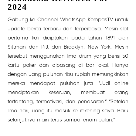
2024
Gabung ke Channel WhatsApp KompasTV untuk
update berita terbaru dan terpercaya. Mesin slot
pertama kali diciptakan pada tahun 1891 oleh
Sittman dan Pitt dari Brooklyn, New York. Mesin
tersebut menggunakan lima drum yang berisi 50
kartu poker dan dipasang di bar lokal. Hanya
dengan uang puluhan ribu rupiah memungkinkan
mereka mendapat puluhan juta. “Judi online
menciptakan keseruan, membuat orang
tertantang, termotivasi, dan penasaran.” “Setelah
lima hari, uang itu masuk ke rekening saya. Baru
selanjutnya main terus sampai enam bulan.”