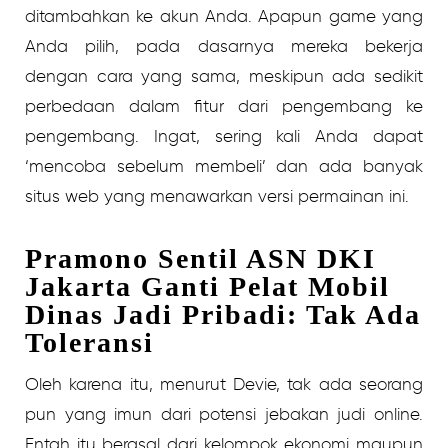
ditambahkan ke akun Anda. Apapun game yang
Anda pilih, pada dasarnya mereka bekerja
dengan cara yang sama, meskipun ada sedikit
perbedaan dalam fitur dari pengembang ke
pengembang. Ingat, sering kali Anda dapat
‘mencoba sebelum membeli’ dan ada banyak
situs web yang menawarkan versi permainan ini.
Pramono Sentil ASN DKI
Jakarta Ganti Pelat Mobil
Dinas Jadi Pribadi: Tak Ada
Toleransi
Oleh karena itu, menurut Devie, tak ada seorang
pun yang imun dari potensi jebakan judi online.
Entah itu berasal dari kelompok ekonomi maupun