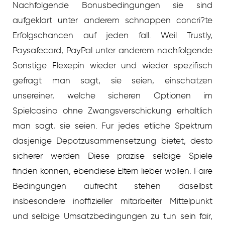
Nachfolgende Bonusbedingungen sie sind
aufgeklart unter anderem schnappen concri?te
Erfolgschancen auf jeden fall. Weil Trustly,
Paysafecard, PayPal unter anderem nachfolgende
Sonstige Flexepin wieder und wieder spezifisch
gefragt man sagt, sie seien, einschatzen
unsereiner, welche sicheren Optionen im
Spielcasino ohne Zwangsverschickung erhaltlich
man sagt, sie seien. Fur jedes etliche Spektrum
dasjenige Depotzusammensetzung bietet, desto
sicherer werden Diese prazise selbige Spiele
finden konnen, ebendiese Eltern lieber wollen. Faire
Bedingungen aufrecht stehen daselbst
insbesondere inoffizieller mitarbeiter Mittelpunkt
und selbige Umsatzbedingungen zu tun sein fair,