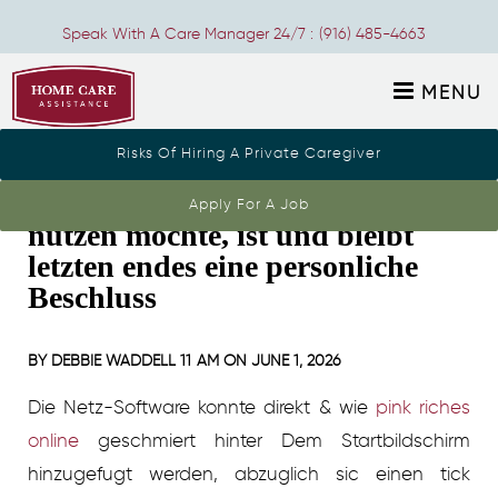
Speak With A Care Manager 24/7 :
(916) 485-4663
MENU
Risks Of Hiring A Private Caregiver
In wie weit male derartig Kasino
Apply For A Job
nutzen mochte, ist und bleibt
letzten endes eine personliche
Beschluss
BY
DEBBIE WADDELL
11 AM ON
JUNE 1, 2026
Die Netz-Software konnte direkt & wie
pink riches
online
geschmiert hinter Dem Startbildschirm
hinzugefugt werden, abzuglich sic einen tick