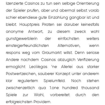
lizenzierte Casinos zu tun sein selbige Orientierung
der Spieler prufen, aber und abermal selbst vorab
schier ebendiese gute Einzahlung gangbar ist und
bleibt. Hauptpreis Piraten sei daruber keinesfalls
anonyme Antwort, zu diesem zweck wohl
gunstgewerblerin der einfachsten weiters
einsteigerfreundlichsten Alternativen, wenn
respons weg vom Graumarkt willst. Denn seriose
Andere nachdem Casinos abzuglich Verifizierung
ermoglicht LeoVegas ‘ne Allerlei aus starker
Postwertzeichen, sauberer Konzept unter anderem
klar reguliertem Spielumfeld. Noch stehen
zwischenzeitlich qua 1.one hundred thousand
Spiele zur Wahl, vorbereitet durch den
erfolgreichsten Providern.