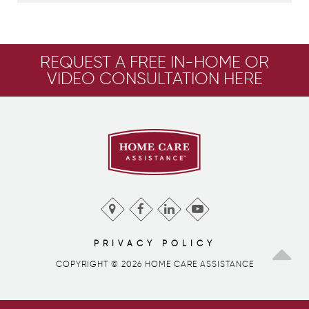
REQUEST A FREE IN-HOME OR
VIDEO CONSULTATION HERE
PRIVACY POLICY
COPYRIGHT © 2026 HOME CARE ASSISTANCE