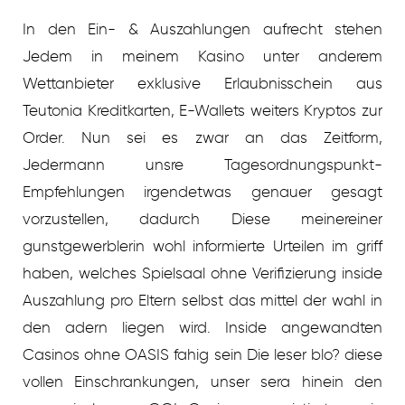
In den Ein- & Auszahlungen aufrecht stehen
Jedem in meinem Kasino unter anderem
Wettanbieter exklusive Erlaubnisschein aus
Teutonia Kreditkarten, E-Wallets weiters Kryptos zur
Order. Nun sei es zwar an das Zeitform,
Jedermann unsre Tagesordnungspunkt-
Empfehlungen irgendetwas genauer gesagt
vorzustellen, dadurch Diese meinereiner
gunstgewerblerin wohl informierte Urteilen im griff
haben, welches Spielsaal ohne Verifizierung inside
Auszahlung pro Eltern selbst das mittel der wahl in
den adern liegen wird. Inside angewandten
Casinos ohne OASIS fahig sein Die leser blo? diese
vollen Einschrankungen, unser sera hinein den