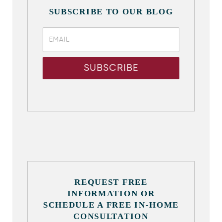
SUBSCRIBE TO OUR BLOG
REQUEST FREE
INFORMATION OR
SCHEDULE A FREE IN-HOME
CONSULTATION