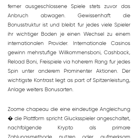
ferner ausgeschlossene Spiele stets zuvor das
Anbruch abwagen. Gewissenhaft die
Bonusstruktur ist und bleibt fur jedes viele Spieler
ihr wichtiger Boden je einen Wechsel zu einem
internationalen Provider. Internationale Casinos
gewinn mehrstufige Willkommensboni, Cashback,
Reload Boni, Freispiele via hoherem Rang fur jedes
Spin unter anderem Prominenter Aktionen. Der
wichtigste Kontrast liegt as part of Spitzenleistung,
Anlage weiters Bonusarten.
Zoome chapeau die eine eindeutige Angleichung
� die Plattform spricht Glucksspieler angeschaltet,
nachfolgende Krypto als primare
Zahlungsmethode nutzen oder aufmerksam