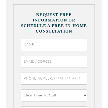
REQUEST FREE
INFORMATION OR
SCHEDULE A FREE IN-HOME
CONSULTATION