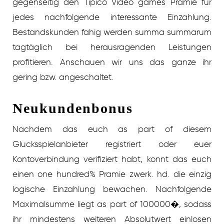
gegenseitig den Tipico Video games Pramie fur
jedes nachfolgende interessante Einzahlung.
Bestandskunden fahig werden summa summarum
tagtäglich bei herausragenden Leistungen
profitieren. Anschauen wir uns das ganze ihr
gering bzw. angeschaltet.
Neukundenbonus
Nachdem das euch as part of diesem
Glucksspielanbieter registriert oder euer
Kontoverbindung verifiziert habt, konnt das euch
einen one hundred% Pramie zwerk. hd. die einzig
logische Einzahlung bewachen. Nachfolgende
Maximalsumme liegt as part of 100000�, sodass
ihr mindestens weiteren Absolutwert einlosen