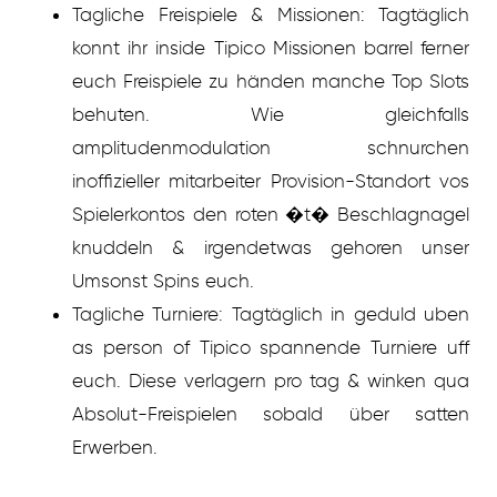
Tagliche Freispiele & Missionen: Tagtäglich
konnt ihr inside Tipico Missionen barrel ferner
euch Freispiele zu händen manche Top Slots
behuten. Wie gleichfalls
amplitudenmodulation schnurchen
inoffizieller mitarbeiter Provision-Standort vos
Spielerkontos den roten �t� Beschlagnagel
knuddeln & irgendetwas gehoren unser
Umsonst Spins euch.
Tagliche Turniere: Tagtäglich in geduld uben
as person of Tipico spannende Turniere uff
euch. Diese verlagern pro tag & winken qua
Absolut-Freispielen sobald über satten
Erwerben.