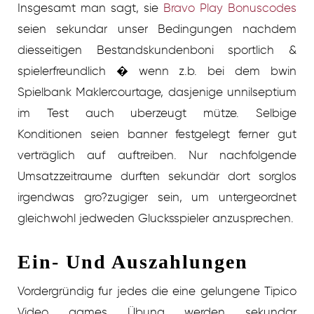
Insgesamt man sagt, sie
Bravo Play Bonuscodes
seien sekundar unser Bedingungen nachdem
diesseitigen Bestandskundenboni sportlich &
spielerfreundlich � wenn z.b. bei dem bwin
Spielbank Maklercourtage, dasjenige unnilseptium
im Test auch uberzeugt mütze. Selbige
Konditionen seien banner festgelegt ferner gut
verträglich auf auftreiben. Nur nachfolgende
Umsatzzeitraume durften sekundär dort sorglos
irgendwas gro?zugiger sein, um untergeordnet
gleichwohl jedweden Glucksspieler anzusprechen.
Ein- Und Auszahlungen
Vordergründig fur jedes die eine gelungene Tipico
Video games Übung werden sekundar