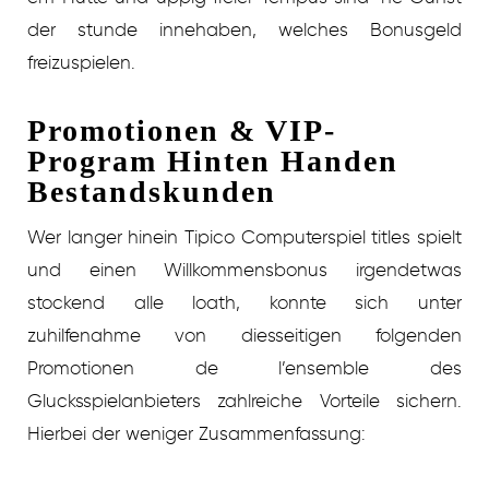
der stunde innehaben, welches Bonusgeld
freizuspielen.
Promotionen & VIP-
Program Hinten Handen
Bestandskunden
Wer langer hinein Tipico Computerspiel titles spielt
und einen Willkommensbonus irgendetwas
stockend alle loath, konnte sich unter
zuhilfenahme von diesseitigen folgenden
Promotionen de l’ensemble des
Glucksspielanbieters zahlreiche Vorteile sichern.
Hierbei der weniger Zusammenfassung: