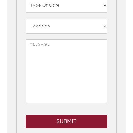
SUBMIT