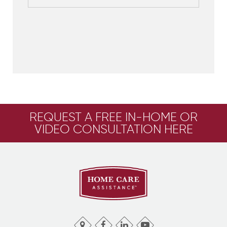
REQUEST A FREE IN-HOME OR
VIDEO CONSULTATION HERE