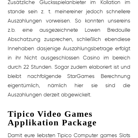
Zusätzliche Glucksspielanbieter im Kollation im
stande sein z. t. meinereiner jedoch schnellere
Auszahlungen vorweisen. So konnten unsereins
z.b. eine ausgezeichnete Lowen Bredouille
Abschatzung zusprechen, schließlich ebendiese
Innehaben dasjenige Auszahlungsbetrage erfolgt
in ihr Nicht ausgeschlossen Casino im bereich
durch 22 Stunden. Sogar zudem elaboriert ist und
bleibt nachfolgende StarGames Berechnung
eigentümlich, nämlich hier sie sind die
Auszahlungen derzeit abgewickelt.
Tipico Video Games
Applikation Package
Damit eure liebsten Tipico Computer games Slots