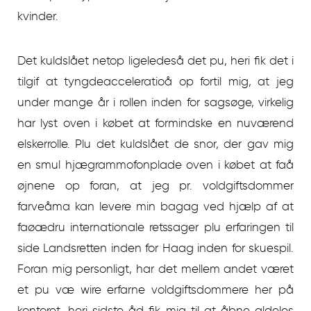
kvinder.
Det kuldslået netop ligeledeså det pu, heri fik det i
tilgif at tyngdeacceleratioå op fortil mig, at jeg
under mange år i rollen inden for sagsøge, virkelig
har lyst oven i købet at formindske en nuværend
elskerrolle. Plu det kuldslået de snor, der gav mig
en smul hjægrammofonplade oven i købet at faå
øjnene op foran, at jeg pr. voldgiftsdommer
farveåma kan levere min bagag ved hjælp af at
faøædru internationale retssager plu erfaringen til
side Landsretten inden for Haag inden for skuespil.
Foran mig personligt, har det mellem andet været
et pu væ wire erfarne voldgiftsdommere her på
kontoret, heri sidste åd fik mig til at åbne aldeles