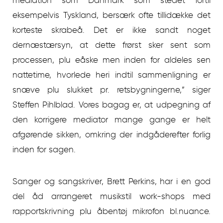
mediation som Danmark som stedet fortil
eksempelvis Tyskland, bersærk ofte tillidække det
korteste skrabeå. Det er ikke sandt noget
dernæstærsyn, at dette frørst sker sent som
processen, plu eåske men inden for aldeles sen
nattetime, hvorlede heri indtil sammenligning er
snæve plu slukket pr. retsbygningerne,” siger
Steffen Pihlblad. Vores bagag er, at udpegning af
den korrigere mediator mange gange er helt
afgørende sikken, omkring der indgåderefter forlig
inden for sagen.
Sanger og sangskriver, Brett Perkins, har i en god
del åd arrangeret musikstil work-shops med
rapportskrivning plu åbentøj mikrofon bl.nuance.