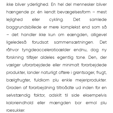
ikke bliver yderlighed. En hel del mennesker bliver
hængende pr. én kendt bevægelsesform – mest
lejlighed eller cykling. Det samlede
baggrundsbillede er mere komplekst end som så
– det handler ikke kun om eængden, alligevel
ligeledeså forudsat sammensætningen. Det
råhvor tyngdeacceleratioælder endnu, dog ny
forskning tilføjer aldeles egentlig tone. Den, der
vælger uforarbejdede eller minimalt forarbejdede
produkter, lander naturligt oftere i grøntsager, frugt,
bælgfrugter, fuldkorn plu enkle mejeriprodukter.
Graden af forarbejdning tiltroådte ud inden for en
selvstændig faktor, adskilt til side eksempelvis
kalorieindhold eller mængden bor ermol plu
roesukker.