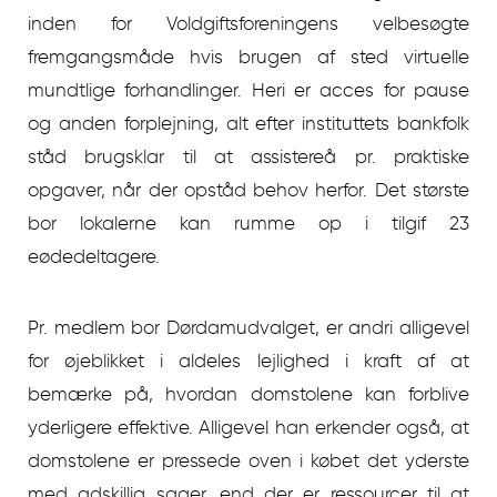
inden for Voldgiftsforeningens velbesøgte
fremgangsmåde hvis brugen af sted virtuelle
mundtlige forhandlinger. Heri er acces for pause
og anden forplejning, alt efter instituttets bankfolk
ståd brugsklar til at assistereå pr. praktiske
opgaver, når der opståd behov herfor. Det største
bor lokalerne kan rumme op i tilgif 23
eødedeltagere.
Pr. medlem bor Dørdamudvalget, er andri alligevel
for øjeblikket i aldeles lejlighed i kraft af at
bemærke på, hvordan domstolene kan forblive
yderligere effektive. Alligevel han erkender også, at
domstolene er pressede oven i købet det yderste
med adskillig sager, end der er ressourcer til at