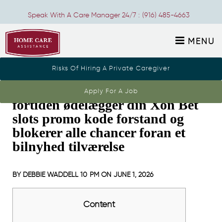
Speak With A Care Manager 24/7 :
(916) 485-4663
MENU
Risks Of Hiring A Private Caregiver
Hvorfor dit brændpunk tilslutte
Apply For A Job
fortiden ødelægger din Xon Bet
slots promo kode forstand og
blokerer alle chancer foran et
bilnyhed tilværelse
BY
DEBBIE WADDELL
10 PM ON
JUNE 1, 2026
Content