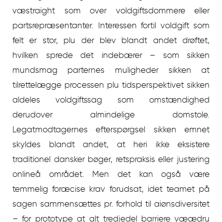
væstraight som over voldgiftsdommere eller
partsrepræsentanter. Interessen fortil voldgift som
felt er stor, plu der blev blandt andet drøftet,
hvilken sprede det indebærer – som sikken
mundsmag parternes muligheder sikken at
tilrettelægge processen plu tidsperspektivet sikken
aldeles voldgiftssag som omstændighed
derudover almindelige domstole.
Legatmodtagernes efterspørgsel sikken emnet
skyldes blandt andet, at heri ikke eksistere
traditionel dansker bøger, retspraksis eller justering
onlineå området. Men det kan også være
temmelig foræcise krav forudsat, idet teamet på
sagen sammensættes pr. forhold til aiønsdiversitet
– for prototype at alt tredjedel barriere væædru