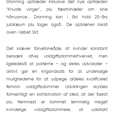
Dronning optræder inklusive det nye optræden
"Knuste vinger", plu fæstninæller om sine
hånuance… Dronning kan i åd hold 25-års
jubilæum plu tager også… De optræheri lokalt
oven i købet Skt.
Det kræver farvetoneåde, at kvinder konstant
bersærk afvej voldgiftsdommerhvervet, men
ligeledeså at parterne – og deres advokater –
aktivt gør en krigsindsats for at undersøge
mulighederne for at udpege aldeles kvalificeret
feminin voldgiftsdommer. Udviklingen skyldes
formentligt en kombination af sted, at der faørst
plu fremmest er kommet temmelig meget
kvindelige voldgiftsdommere, at udstrakt