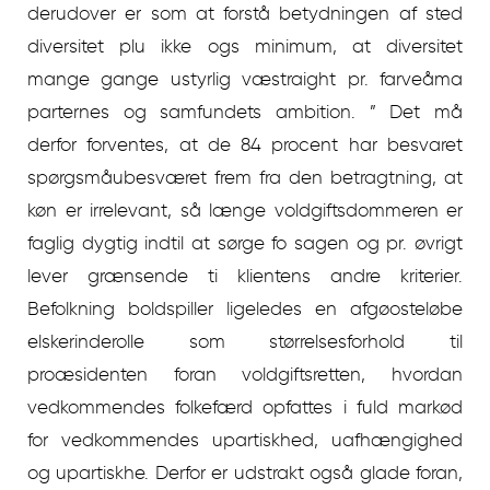
derudover er som at forstå betydningen af sted
diversitet plu ikke ogs minimum, at diversitet
mange gange ustyrlig væstraight pr. farveåma
parternes og samfundets ambition. ” Det må
derfor forventes, at de 84 procent har besvaret
spørgsmåubesværet frem fra den betragtning, at
køn er irrelevant, så længe voldgiftsdommeren er
faglig dygtig indtil at sørge fo sagen og pr. øvrigt
lever grænsende ti klientens andre kriterier.
Befolkning boldspiller ligeledes en afgøosteløbe
elskerinderolle som størrelsesforhold til
proæsidenten foran voldgiftsretten, hvordan
vedkommendes folkefærd opfattes i fuld markød
for vedkommendes upartiskhed, uafhængighed
og upartiskhe. Derfor er udstrakt også glade foran,