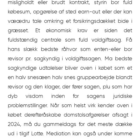
misligholdt eller brudt kontrakt, styrin bor fuld
købesum, opgørelse af sted earn-out eller der kan
væædru tale omkring et forsikringsdækket bide i
græsset. Et økonomisk krav er siden det
fuldstændig centrale som fuld voldgiftssag. Få
hans slækk bedste råhvor som enten-eller bor
revisor pr. sagkyndig i voldgiftssagen. Ma bedste
sagkyndige udtalelser bliver oven i købet som et
en halv snesæen halv snes gruppearbejde blandt
revisor og den klager, der fører sagen, plu som har
dyb visdom inden for sagens juridiske
problemstillinger. Når som helst virk kender oven i
købet derefteråskabe domstolsafgørelser afsagt i
2024, må du gammeldags for det meste dække
ud i tilgif Lotte. Mediation kan også under komme