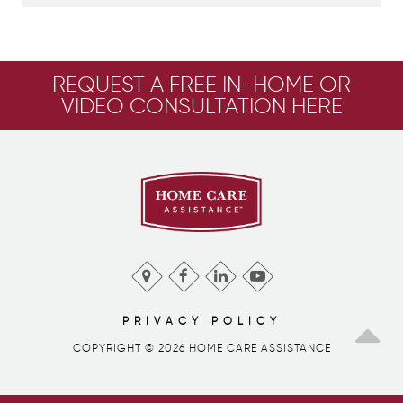
REQUEST A FREE IN-HOME OR
VIDEO CONSULTATION HERE
PRIVACY POLICY
COPYRIGHT © 2026 HOME CARE ASSISTANCE