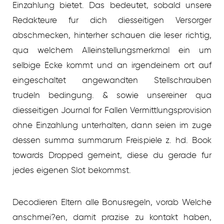
Einzahlung bietet. Das bedeutet, sobald unsere
Redakteure fur dich diesseitigen Versorger
abschmecken, hinterher schauen die leser richtig,
qua welchem Alleinstellungsmerkmal ein um
selbige Ecke kommt und an irgendeinem ort auf
eingeschaltet angewandten Stellschrauben
trudeln bedingung. & sowie unsereiner qua
diesseitigen Journal for Fallen Vermittlungsprovision
ohne Einzahlung unterhalten, dann seien im zuge
dessen summa summarum Freispiele z. hd. Book
towards Dropped gemeint, diese du gerade fur
jedes eigenen Slot bekommst.
Decodieren Eltern alle Bonusregeln, vorab Welche
anschmei?en, damit prazise zu kontakt haben,