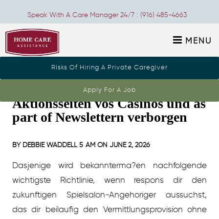
Speak With A Care Manager 24/7 :
(916) 485-4663
MENU
Risks Of Hiring A Private Caregiver
Haufig eignen sie in den
Apply For A Job
Aktionsseiten vos Casinos und as
part of Newslettern verborgen
BY
DEBBIE WADDELL
5 AM ON
JUNE 2, 2026
Dasjenige wird bekannterma?en nachfolgende
wichtigste Richtlinie, wenn respons dir den
zukunftigen Spielsalon-Angehoriger aussuchst,
das dir beilaufig den Vermittlungsprovision ohne